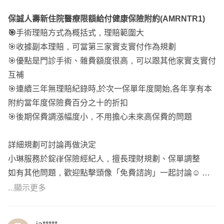
保誠人壽新住院醫療限額給付健康保險附約(AMRNTR1)
🎯
手術理賠方式為概括式，理賠範圍大
🎯收據副本理賠，可當第三家實支實付作為規劃
🎯優點是門診手術、雜費額度很高，可以跟其他家實支實付
互補
🎯連續三年無理賠紀錄時,於次一保單年度開始,各年享有本
附約當年度保險費百分之十的折扣
🎯後期保費調漲幅度小，不用擔心未來高保費的問題
詳細規劃可討論再做決定
小琳服務於錠嵂保險經紀人，擅長理財規劃、保單調整
如有其他問題，歡迎點擊頭像「免費諮詢」一起討論☺️
...顯示更多
✅因聊聊系統若不在線上不會通知訊息，無法即時諮詢
✅如有需求再麻煩留下聯絡資訊，以利後續討論溝通唷