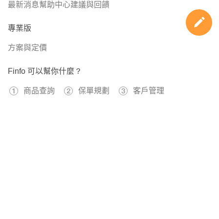
最新消息
幫助中心
建議與回饋
專業版
方案與定價
Finfo 可以幫你什麼？
商品查詢
保單規劃
客戶管理
免費註冊
597356
已經有
位用戶加入 Finfo 的行列
關於我們
服務條款
隱私權政策