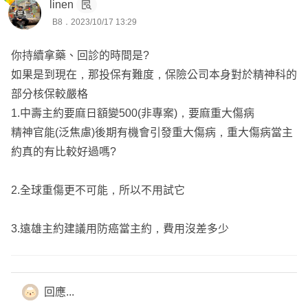
✨雙實支能帶您解決我們帳面上看不到的數字
linen
B8．2023/10/17 13:29
✨更能彌補條款上的缺口
👉 但唯一不變的是-不要讓保費而影響您的生活品質
你持續拿藥、回診的時間是?
如果是到現在，那投保有難度，保險公司本身對於精神科的
⭕️ 風險就跟山一樣一直都在
部分核保較嚴格
⭕️ 但山可以等，保險不能等
1.中壽主約要麻日額變500(非專案)，要麻重大傷病
精神官能(泛焦慮)後期有機會引發重大傷病，重大傷病當主
✅服務於信安保經，全台各縣皆有服務
約真的有比較好過嗎?
✅低保費，高保障，這是我堅守的信念
2.全球重傷更不可能，所以不用試它
我是保險登山客，帶您解決業障煩惱
有問題皆可點擊大頭貼一起討論喔✌️
3.遠雄主約建議用防癌當主約，費用沒差多少
回應...