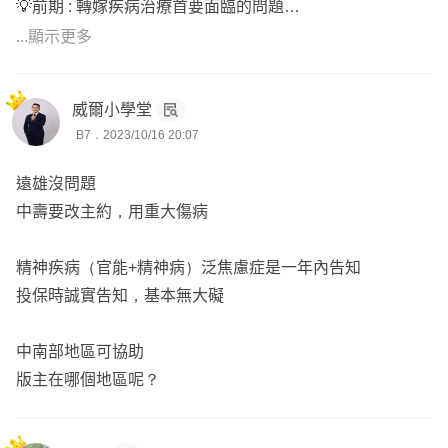
💡前期 : 轉嫁疾病治療首要面臨的問題
包含病房費、雜費、手術費，讓我們免於大筆醫療花費
...顯示更多
所帶來的衝擊。
威爾小學堂
💡中期 : 每個人都有可能罹患某種 重大傷病或癌症
B7．2023/10/16 20:07
雖然前期已經經過充分治療了，但往往需要長時間靜養
且無法工作。
遠雄沒問題
中壽要改主約，用重大傷病
💡後期 : 也是最後一道防線，失能除了能給我們一筆錢應急
若發生1-6級失能，每月或每年領取扶助金，幫助我們生
精神疾病（官能+精神病）泛焦慮症是一年內告知
活能自理。
投保時誠實告知，基本無大礙
中南部地區可協助
✨保險不是只需要解決我們的醫療費用
版主在哪個地區呢？
✨包含薪水損失、交通往返、看護費用
✨這些看不到的隱形成本，往往才是最驚人的