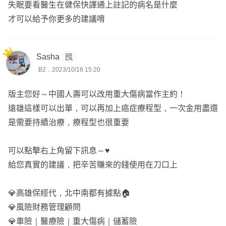
失眠要看醫生在健保快譯通上註記的病名是什麼
才可以給予你更多的建議唷
Sasha
B2．2023/10/16 15:20
版主您好～中國人壽可以改用重大傷病當作主約！
遠雄這樣可以出單，可以再加上癌症療程型，一次金用盡還
是需要持續治療，療程型也很重要
可以點擊右上角留下訊息～♥
給您真實的建議，把辛苦賺來的錢使用在刀口上
💎高雄保經代，北中南都有據點🏠
💎風險財務管理顧問
💎車險｜醫療險｜重大傷病｜儲蓄險