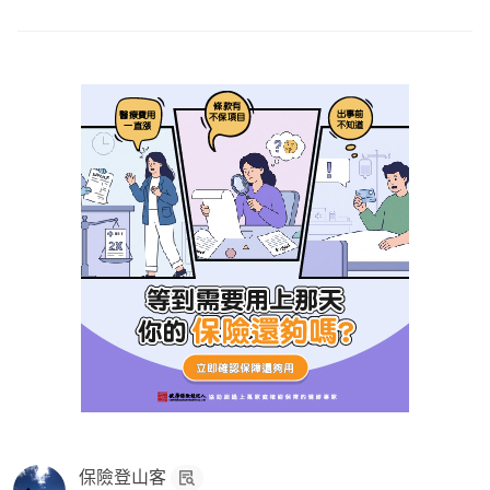
減少嗎
另外遠雄這樣能出單嗎
建保快易通只寫:F411/泛焦慮症
A:
這個我有核保經驗
請問你在哪個地區
保險登山客