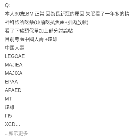
Q:
本人30歲,BMI正常,因為長新冠的原因,失眠看了一年多的精
神科診所吃藥(睡前吃抗焦慮+肌肉放鬆)
看了下罐頭保單加上部分討論帖
目前考慮中國人壽 +遠雄
中國人壽
LEGOAE
MAJIEA
MAJIXA
EPAA
APAED
MT
遠雄
FI5
XCD
聽說中國人壽會因慢性精神病減少扣打,會因我現在的問題
...顯示更多