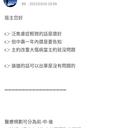
B6．2023/10/16 18:09
版主您好
👉 泛焦慮症輕微的話是還好
👉 但中壽一年內還是要告知
👉 主約改重大傷病當主約就沒問題
👉 遠雄的話可以出單是沒有問題的
➖➖➖➖➖➖➖➖➖➖➖➖➖➖➖➖➖➖
醫療規劃可分為前-中-後