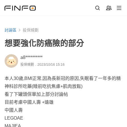
討論區
投保規劃
想要強化防癌險的部分
a8**********
投保規劃．2023/10/16 15:16
本人30歲,BMI正常,因為長新冠的原因,失眠看了一年多的精
神科診所吃藥(睡前吃抗焦慮+肌肉放鬆)
看了下罐頭保單加上部分討論帖
目前考慮中國人壽 +遠雄
中國人壽
LEGOAE
MAJIEA