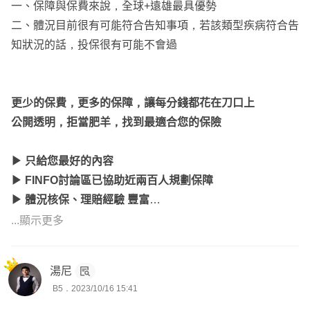
一、保障與保費來說，全球+遠雄最具優勢
二、體況目前很有可能符合告知事項，若該類型疾病符合告
知狀況的話，投保很有可能不會過
更少的保費，更多的保障，讓每分錢都花在刀口上
公開透明，拒當肥羊，找到最適合您的保險
▶ 只給您最好的內容
▶ FINFO討論區已協助近兩百人規劃保障
▶ 體況核保、理賠經驗 豐富
▶ 全台皆有服務
...顯示更多
點擊「傳送訊息」免費諮詢
湯尼
討論出最合適、CP值最高的建議哦～
B5．2023/10/16 15:41
﹡網站問問系統有時不會跳通知，會立即主動聯繫哦﹡