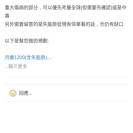
重大傷病的部分，可以優先考量全球(但需要先確認)或是中
ML：意外險日額。
壽
MT：意外險實支，非保證續保、需正本理賠。
另外需要留意的是失能險從現有保單看的話，也仍有缺口
全球
以下是幫您做的規劃:
XDE：重大傷病費率較CIR4便宜。
月繳1200(含失能險)
富邦產
增安心：特定交通事故增額給付，重大燒燙傷保障為保額1
...顯示更多
00%。
成人投保注意事項：
回應...
✅以上方案都只是初步規劃
投保前2個月內是否有看診或是用藥，5年內是否有住院超
✅歡迎點擊右上方↗️『傳送訊息』 討論
過7天
✅不強迫、不推銷， 最後決定權仍在您
詳細內容可以再討論後依照需求與預算來調整
➡️服務於錠嵂保險經紀人
後續服務就交給我吧👍