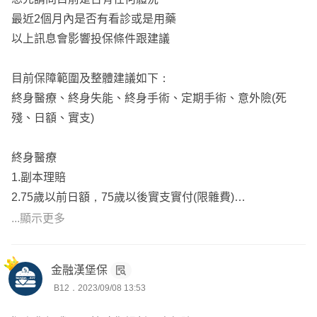
身故金:所繳保費*1.02
最近2個月內是否有看診或是用藥
75歲前
以上訊息會影響投保條件跟建議
住院日額500元
出院照護金500元
目前保障範圍及整體建議如下：
加護病房費1000元
終身醫療、終身失能、終身手術、定期手術、意外險(死
住院前後門診125元
殘、日額、實支)
重大特定傷病住院1000元
燒燙傷病房1000元
終身醫療
門診手術500元
1.副本理賠
住院手術2500元
2.75歲以前日額，75歲以後實支實付(限雜費)
3.手術受健保2-2-7、3-3-4-3條款限制，可搭配XHB解決
...顯示更多
75歲後
4.無理賠紀錄可增加保額20~50%
住院日額1500元
5.可領回(扣除已付保險金)
出院照護金500元
金融漢堡保
加護病房1000元
B12．2023/09/08 13:53
失能險
住院前後門診125元
1.👍