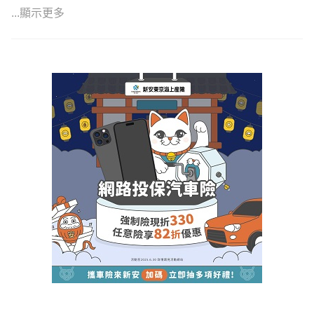
-> 服務理念：細心服務每一位客戶
...顯示更多
🔺擅長商品分析跟條款研究，可以為您找到合適的保險規劃
不嫌棄的話可以點右上傳送訊息給我，或是留下您的line i
🔺有協助客戶理賠異議處理經驗
d！
歡迎您傳送訊息給我免費諮詢，有任何問題都可以提出一起
希望有機會能夠與您進一步的討論☺️
討論
#諮詢時麻煩您留下您的Line或電話，方便我們後續討論