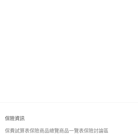
➡️服務地區不限，全台皆有服務
➡️擅長條款分析，為您量身打造保障
我是俊權，服務於錠嵂保險經紀人，全台都有服務
➡️專注低保費，高保障內容
➡️不推銷、不強迫
目前以實際協助版上多位成人及小朋友投保成功
➡️除了保障規劃外，還能教您投資理財
➡️讓您買豪保險 過好生活
想要進一步諮詢歡迎主動點擊右上角的傳送訊息，留下你的
line ID或手機號碼以便後續討論
保險資訊
保費試算表
保險商品總覽
商品一覽表
保險討論區