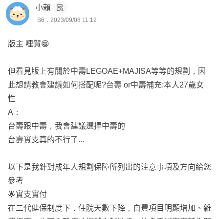
小賴
B6．2023/09/08 11:12
版主 哩賀😁
但看見版上有關於中壽LEGOAE+MAJISA等等的規劃，因
此想請教會建議如何搭配呢?台壽 or中壽補充:本人27歲女
性
A：
台壽跟中壽，我會建議選擇中壽的
台壽實支真的不行了...
以下是我針對成年人規劃保障所列出的注意事項及方向給您
參考
🌟實支實付
在二代健保制度下，住院天數下降，自費項目明顯增加、雜