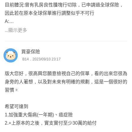
🍔個人自媒體創作者
目前體況:曾有乳房良性腫塊行切除，已申請過全球保險，
--------------------------------------------
🍔全台都有提供服務
因此若在原本全球保單進行調整似乎不可行
🍔保險系本科生
A:
綜上所述：
🍔如果有任何問題，歡迎一起討論內容
先選中壽投保看看
...顯示更多
建議可以參考中壽的規劃
全球附加XHQ試試
初步搭配方案給你參考：
https://finfo.tw/assortments/28bab
636276a18f6
買豪保險
B14．2023/09/10 23:17
中壽
版大您好，很高興您願意檢視自己的保單，看的出來您很為
LEGOAE：終身醫療，最低保額300出單。
身旁的人著想，以及對未來有明確的規劃，這是一個很好的
MAJIEA：重大傷病，保障範圍共300多項。
習慣。
MAJISA：實支實付，副本理賠、住院手術/雜費分別計算、
門診手術受2-2-7、3-3-4-3限制且理賠一年限6次，限當
希望可達到
日。
1.加強重大傷病(一年期)、癌症險
MAJIQA：併發症有理賠。
2.+上原本的之後，實支實付至少30萬的給付
MAJIXA：一次金(10%、20%、100%)。
EPAA：意外險死殘。