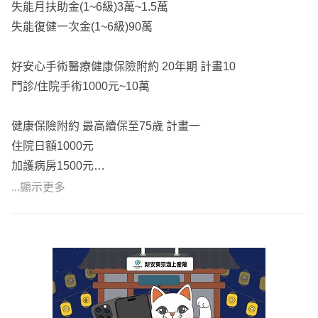
失能月扶助金(1~6級)3萬~1.5萬
失能復健一次金(1~6級)90萬
好安心手術醫療健康保險附約 20年期 計畫10
門診/住院手術1000元~10萬
健康保險附約 最高續保至75歲 計畫一
住院日額1000元
加護病房1500元
雜費500元
...顯示更多
門診/住院手術750元~4.5萬
特定重大手術1.5萬
醫療費用健康保險附約 最高續保至80歲 計畫四
住院病房限額2000元
加護/燒燙傷病房6000元