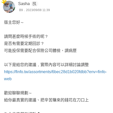
Sasha
🌟壽險
B9．2023/09/08 11:39
更少的保費，更多的保障，讓每分錢都花在刀口上
壽險最大的功能，就是在家庭失去經濟來源(身故)的時候，
公開透明，拒當肥羊，找到最適合您的保險
版主您好～
可以有一筆錢，解決喪葬費的問題、解決房貸車貸的壓力、
給予另一半緩衝期找到工作讓家庭正常運作、幫助小孩可以
▶ 只給您最好的內容
請問甚麼時候手術的呢？
無憂的學習成長。
▶ FINFO討論區已協助近兩百人規劃保障
是否有需要定期回診？
▶ 體況核保、理賠經驗 豐富
可能投保需要配合保險公司體檢、調病歷
🎯沒有扶養責任的成年人：失能險 > 重大傷病險＆癌症險 >
▶ 全台皆有服務
醫療險 > 意外險 > 壽險
以下是給您的建議，實際內容可以詳細討論調整
🎯有扶養責任貸款的成年人：失能險 > 重大傷病險＆癌症
點擊「傳送訊息」免費諮詢
https://finfo.tw/assortments/6bec28d1b020fdbb?env=finfo-
險 > 壽險 > 醫療險 > 意外險
討論出最合適、CP值最高的建議哦～
web
﹡網站問問系統有時不會跳通知，會立即主動聯繫哦﹡
🎯感謝您耐心詳看，若有需進一步協助，歡迎免費諮詢我
歡迎聊聊規劃～
我已協助版上許多保戶，針對他們的需求&預算及擔心的部
給你最真實的建議、把辛苦賺來的錢花在刀口上
分，做全方位的討論及規劃囉💯