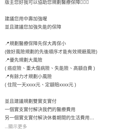
版主您好我可以協助您規劃醫療保障🙋🏻‍♂️
重大特定傷病住院3000元
2.需留意無保證給付
燒燙傷病房1000元
建議您用中壽加強喔
門診手術500元
手術險
並且建議您加強失能的保障
住院手術2500元
XPS
醫療雜費10萬
1.手術按倍數定額給付
📍規劃醫療保障先保大再保小
2.理賠上限為保額1,500倍
(做好風險規劃的先後順序才能有效規避風險)
目前您的保障有:失能險、日額/手術(定額)、實支實付、意
3.手術受健保2-2-7、3-3-4-3限制
📍優先規劃大風險
外險(含意外醫療)。
NIR
( 癌症險、重大傷病險、失能險、高額自費 )
建議補足的保障有:實支實付、重大傷病、癌症險(一次金)。
1.保證續保
📍有餘力才規劃小風險
2.住院日額給付
( 住院一天xxxx元、定額賠xxxx元 )
不知道您的乳房良性腫塊行切除，是哪時候處理的呢??
3.手術按倍數表定額給付
並且建議規劃雙實支實付
可以參考以下規劃:
意外險
一個實支實付解決我們的醫療費用
https://finfo.tw/assortments/bd7500704d980c9f
1.死殘保證續保，日額、實支非保證續保
另一個實支實付解決休養期間的生活費用
2.實支副本理賠
買保險可注意有以下這些保障：
...顯示更多