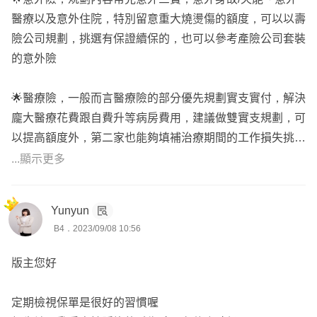
醫療以及意外住院，特別留意重大燒燙傷的額度，可以以壽
險公司規劃，挑選有保證續保的，也可以參考產險公司套裝
的意外險
🌟醫療險，一般而言醫療險的部分優先規劃實支實付，解決
龐大醫療花費跟自費升等病房費用，建議做雙實支規劃，可
以提高額度外，第二家也能夠填補治療期間的工作損失挑
選，建議可以副本理賠、沒有手術2-2-7限制的，推薦全球X
...顯示更多
HB
但多數目前對於門診手術都有2-2-7限制
Yunyun
會推薦中壽好康泰或是台新實支
B4．2023/09/08 10:56
🌟重大傷病險及癌症險，現在文明疾病、癌症年輕化，抑或
版主您好
是特殊罕見疾病的狀況發生，重大傷病跟癌症險解決初期重
大花費，當作緊急預備金使用，挑選一次金給付的重大傷病
定期檢視保單是很好的習慣喔
險跟癌症險，重大傷病憑卡理賠，認定快速，重大傷病推薦