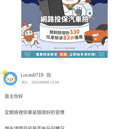
住院/門診手術限額4500元~18萬
醫療雜費7萬
意外傷殘裝置費5000元
傷害保險附約 最高續保至75歲 50萬
意外身故/失能50萬
傷害保險醫療保險金附加條款 最高續保至75歲 3萬
意外醫療限額3萬
Lucas0719
B11．2023/09/08 13:05
個人傷害住院日額保險金赴約 最高續保至75歲 500元
意外住院日額500元
版主你好
骨折保險金875元~1.5萬
定期檢視保單是個很好的習慣
2.全球
加倍醫靠終身醫療健康保險 30年期 500元
想先請問目前是否有任何體況