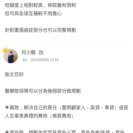
☀️ 夫妻雙業務專屬服務
但額度上相對較高，條款雖有限制
☀️ 不強迫不推銷佛系成交
但可與全球互補較不用擔心
☀️ 你的保險醫生專業保單健檢
☀️ 提供保單整理系統專屬帳號
針對重傷癌症部分也可以完整規劃
☀️ 人數最多保經小小業務經理
☀️ 網路平台成交超過700位客戶
☀️ 歡迎同業合作/正兼職增加收入
何小鶴
B3．2023/09/08 10:55
版主您好
➖➖➖➖➖➖➖➖➖➖➖➖➖➖➖➖➖
醫療險保障可以分為幾個部分做規劃
🌟壽險，解決自己的責任（要照顧家人、房貸、車貸）或是
人生畢業典禮的費用（喪葬費用）
🌟意外險，規劃內容常見意外三寶；意外身故/失能、意外