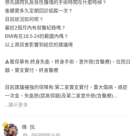
想先請問乳房良性腫塊的手術時間在什麼時候？
全球XDE、台壽CIR4，癌症一次金推薦台壽YCD、遠雄CJ
後續需多久定期回診追蹤一次？
2、中壽好活力
目前狀況如何呢？
最近2個月內有就醫紀錄嗎？
🌟失能險，用來解決疾病或意外導演失能需要被照顧的花
BMI有在18.5-24的範圍內嗎？
費，或是無法工作的薪水損失，經歷過去幾次失能停售，目
以上資訊會影響到給您的建議唷
前終身型失能險僅剩下友邦人壽滿扶保，這張失能險多含壽
險額度，有保本功能，所以保費較貴，其他公司都剩下定期
🔺舊保單有:終身失能、終身手術、意外險(含醫療)、住院日
型的失能險，可以參考安達國際一路相挺專案、一路照護，
額、實支實付、終身醫療
或是安聯的失能險(有保證續保、保證給付)
目前建議補強的保障有:第二家實支實付、重大傷病、癌症
想請問腫塊切除距離現在多久了呢?
一次金、失能險(提高保額)及第二家意外險(含醫療)
是會影響您後續投保的因素喔
...顯示更多
🔸因為目前有體況，全球舊保單都不要更動
建議您規劃中壽的實支
以現在的條款來看，建議可以優先規劃中壽的實支實付+癌
主約不用專案投保，附上相關手術病歷以利投保評估審核
晴
症一次金及第二家意外險(含醫療)
B5．2023/09/08 11:00
重大傷病可以用全球舊保單附加