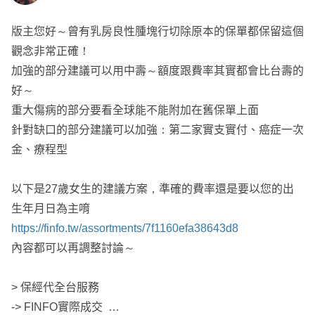
重大傷病可以直接附加在全球PHB主約底下
版主您好～曾有乳房良性腫塊行切除原本的保單都保留這個
不建議規劃台壽實支的原因
🎯建議可以參考中壽+安聯的規劃
觀念非常正確！
1、住院雜費與住院手術費合併額度計算(中壽是分開額度計
初步搭配方案給您參考:
https://finfo.tw/assortments/8b852c5
加強的部分建議可以用中壽～額度跟費率其實都會比台壽的
算
560ef307b
好～
2、住院、門診手術皆有2-2-7/3-3-4-3限制(中壽僅有門診手
👉🏻詳細內容再依照需求與預算來調整成專屬方案
重大傷病的部分要看全球能不能附加在舊保單上面
術有2-2-7/3-3-4-3限制，住院手術看手術表，不在手術表協
若需服務人員，可協助您投保送件及提供後續服務
針對缺口的部分建議可以加強：第二家實支實付、癌症一次
議理賠)
金、療程型
Yun服務於錠嵂保經，
全台都有服務，已實際協助版上逾百
雖然中壽也有重大傷病險，不過針對慢性精神病打折理賠
位保戶規劃專屬的保障
以下是27歲女生的建議方案，準確的費率還是要以您的出
故建議先以全球重大傷病為主
想要進一步諮詢歡迎主動點擊『
傳送訊息
』，留下您的
line
生年月日為主唷
或手機號碼
以利後續討論😊
https://finfo.tw/assortments/7f1160efa38643d8
我可以協助您送件並提供後續服務
內容都可以再調整討論～
🔺服務於錠嵂保險經紀人公司
🔺從業6年
> 保經代全台服務
🔺服務全台各地
-> FINFO實際成交
🔺已協助網站裡近百位保戶完成保險規劃