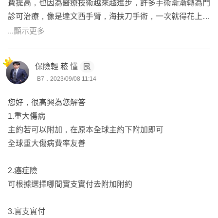
費提高，也因為醫療技術越來越進步，許多手術漸漸轉為門
診可治療，像是達文西手臂，海扶刀手術，一次就得花上數
十萬不等，所以門診手術及門診手術雜費保障非常重要，而
...顯示更多
且花最多的也是雜費的部分，所以建議規劃足額的【雙實支
實付】。
保險輕 菘 懂
B7．2023/09/08 11:14
🌟意外險
前提都是由意外所導致，何謂意外？在保險法有明確的定義
您好，很高興為您解答
【(非由疾病)引起之(外來)(突發)事故所致者】，比如說車
1.重大傷病
禍、跌倒、遭外物攻擊等等，建議可規劃足額的【雙意外
主約若可以附加，在原本全球主約下附加即可
險】
全球重大傷病費率友善
另外特別注意是否有足額的重大燒燙傷及骨折未住院津貼！
2.癌症險
🌟失能險
可根據選擇哪間實支實付去附加附約
若是因為生病或是意外導致喪失工作能力是所有風險中最危
險的，如果不幸發生，將造成收入中斷！然而不論意外或疾
3.實支實付