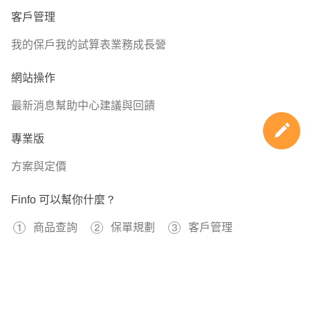
客戶管理
我的保戶
我的試算表
業務成長營
網站操作
最新消息
幫助中心
建議與回饋
專業版
方案與定價
Finfo 可以幫你什麼？
商品查詢
保單規劃
客戶管理
免費註冊
596737
已經有
位用戶加入 Finfo 的行列