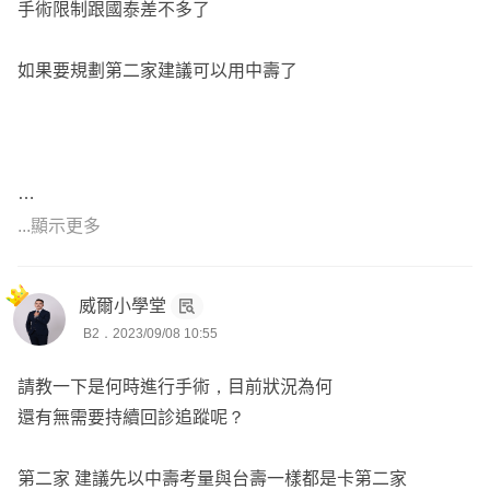
手術限制跟國泰差不多了
如果要規劃第二家建議可以用中壽了
➖➖➖➖➖➖➖➖➖➖➖分隔線是我➖➖
...顯示更多
✨如沒有認識的保經業務員，我這也可以協助處理喔~✨
威爾小學堂
B2．2023/09/08 10:55
🛎歡迎點選右上【傳送訊息】聊聊討論!~🛎
請教一下是何時進行手術，目前狀況為何
還有無需要持續回診追蹤呢？
☀️ 保險業年資10年以上
☀️ 全台北中南皆有客戶
第二家 建議先以中壽考量與台壽一樣都是卡第二家