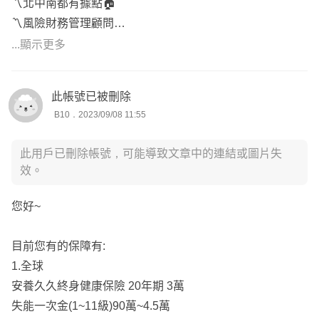
〽️北中南都有據點🏠
我對待每個客戶的原則
〽️風險財務管理顧問
➤「把錢花在刀口上」保險買對不買貴
〽️車險｜醫療險｜重大傷病｜儲蓄險
➤「全方位規劃」讓您擁有最完善的保護傘
...顯示更多
〽️用客觀的角度，分析您需要的商品
➤「重視服務」熱心貼心細心對待每位客戶
❌不強迫，❌不推銷，❌不話術
此帳號已被刪除
B10．2023/09/08 11:55
希望我的回覆有幫助到您
小賴祝您一切順心～～❤️❤️
此用戶已刪除帳號，可能導致文章中的連結或圖片失
效。
您好~
目前您有的保障有:
1.全球
安養久久終身健康保險 20年期 3萬
失能一次金(1~11級)90萬~4.5萬