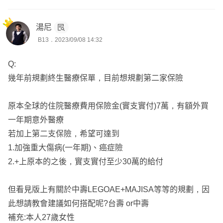
🎯建議的方案(中壽+安達)：
1.雙實支/住院醫療
問題回覆及整體建議如下：
(COVER住院期間的醫療開銷,依照收據金額在限額內花多
1. 目前保障缺口：第二家實支、重大傷病、癌症險一次
湯尼
https://finfo.tw/assortments/86c2aecf41414efe
少賠多少,雙倍理賠彌補其他不是醫療卻又是必要支出的補
B13．2023/09/08 14:32
金、第二家意外、壽險
貼)
2. 全球有理賠紀錄、商品內容很好，不需要調整，領完請
規劃的內容如下🔻
2.意外/重大燒燙傷
Q:
問一下，理賠是什麼時候申請的
(非疾病 突發 外來 例如八仙塵爆)
幾年前規劃終生醫療保單，目前想規劃第二家保險
3. 實支可以參考中壽，台壽的商品已經沒有優勢
中壽➡️意外死殘 日額 實支實付、重大燒燙傷、醫療實支實
3.癌症一次金or療程型
4. 重大傷病可以詢問全球是否可直接附加，無法的話可以
付、癌症一次金 療程型治療
(癌症蟬聯35年死因冠軍且支出龐大)
原本全球的住院醫療費用保險金(實支實付)7萬，有額外買
加在中壽
安達➡️ 失能一次金、失能月扶金、重大燒燙傷
4.重大傷病一次金
一年期意外醫療
5. 癌症險、意外險可以附加中壽
(以上是初步方案，都可以依據您的需求調整)
(包含癌症,一旦發生可以先給付一筆高額的緊急醫療金)
若加上第二支保險，希望可達到
6. 建議方案如下，如果沒遇認識的業務員，我可以協助送
—————————————————————
5.失能照護金(請瑪麗亞的錢 機率最小,但一旦發生時,損失是
1.加強重大傷病(一年期)、癌症險
件
🍔服務於高雄保經代公司
最大的支出)
2.+上原本的之後，實支實付至少30萬的給付
🍔考取15張以上金融證照
成人建議主要規劃方向及順序： 雙醫療實支實付、重大傷
🍔個人財產風險管理師
以上是給您的建議，如果想進一步討論或諮詢，請點我頭像
但看見版上有關於中壽LEGOAE+MAJISA等等的規劃，因
病險、雙意外險、癌症險(一次金)、失能險(一次金+月扶
🍔車險調解及勞保諮詢
傳送訊息，謝謝您!!
此想請教會建議如何搭配呢?台壽 or中壽
金)、壽險
🍔勞動法令及稅務傳承
補充:本人27歲女性
-----------------------------------------------------------------------------------