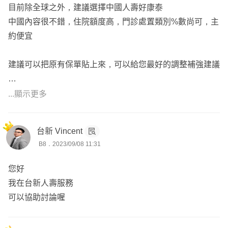
病，只要符合保單條款規定中的失能給付標準，可領取相對
目前除全球之外，建議選擇中國人壽好康泰
應等級的一次性給付失能保險金，若符合1~6級失能，每個
中國內容很不錯，住院額度高，門診處置類別%數尚可，主
月還能領取生活扶助金，解決長期照顧的重擔。建議以定期
約便宜
失能拉高額度！
建議可以把原有保單貼上來，可以給您最好的調整補強建議
🌟重大傷病險
像是癌症、精神疾病及重大創傷，(舉凡符合健保局重大傷
...顯示更多
病卡項目之一)一旦發生，新式療法及長期治療的費用都相
補充全球部分
當驚人，而且將會造成家庭的經濟負擔，建議重大傷病險至
1.體況問題
少規劃2~3年的生活費(根據統計癌症黃金的積極治療期是2
台新 Vincent
體況已切除，要確認一下手術時間、目前狀況
B8．2023/09/08 11:31
~3年)。
手術超過3個月，是可以順利投保的
重大傷病可以附加在全球PHB底下是沒問題的！
您好
🌟癌症險
我在台新人壽服務
現今醫學科技進步的關係，針對癌症有許多治療，像是標靶
2.實支實付
可以協助討論喔
藥物、免疫療法等等，目前以一次給付型成為現今的主流，
可以加全球自負額，拉高一點雜費額度！搭配第二間，會是
一旦罹患癌症，這一筆錢可做為緊急預備金。
非常不錯的選擇