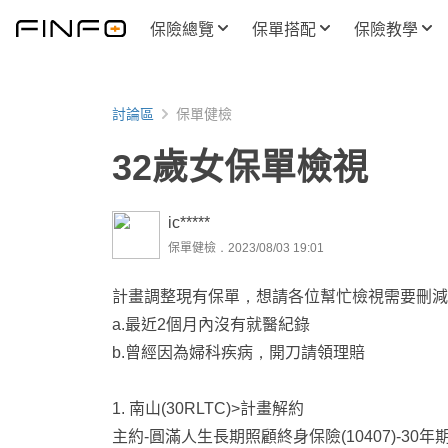
保險總覽
保單搭配
保險教學
討論區
保單健檢
32歲女保單檢視
ic*****
保單健檢．2023/08/03 19:01
計畫調整現有保單，想請各位幫忙檢視需要刪減
a.最近2個月內沒有就醫紀錄
b.曾經因為婦科疾病，開刀請領理賠
1. 南山(30RLTC)>計畫解約
主約-圓滿人生長期照顧終身保險(10407)-30年