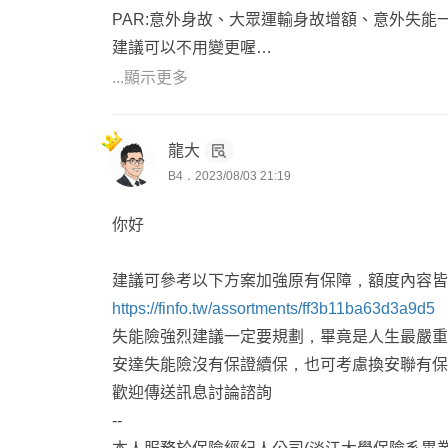
PAR:意外身故、大眾運輸身故增額、意外失能
建議可以不用變更喔
...顯示更多
Q2:失能險: 安達人壽OIH+OII補強
龍大
🔸目前在有預算考量下，可以用安達OIH專案
B4．2023/08/03 21:19
預算允許下建議優先參考安聯，有保證續保跟月
你好
Q3:意外險: 富邦產物「新十全大補增安心」專
建議可參考以下方案加強原有保障，額度內容皆
🔸可以規劃沒問題喔
https://finfo.tw/assortments/ff3b11ba63d3a9d5
失能險強烈建議一定要規劃，畢竟是人生最嚴重
Q4:實支實付醫療險: 全球人壽新保單(QWX+XH
安達失能險沒有保證續保，也可考慮換安聯有保
歡迎傳送訊息討論諮詢
🔸以保障實用性來看，建議主約可以優先參考
--
身壽險來規劃，比較能接受體況投保