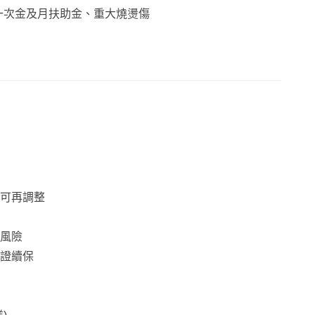
一次金及月扶助金、重大燒燙傷
來規劃，但要注意這個專案是『不保證續保』
扶助金保證給付180個月
案
可再調整
風險
B)或是(DCE+XHB)，哪張比較合適?
證續保
重大傷病DCE來規劃；但如果有其他體況，建議優先用終