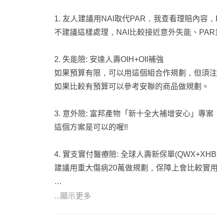
1. 友人建議用NAI取代PAR，我查看理賠內
不建議這樣處理，NAI比較接近意外失能、PAR
2. 失能險: 安達人壽OIH+OII補強
如果預算有限，可以用這個組合作規劃，但須注
如果比較有預算可以參考安聯的商品做規劃。
3. 意外險: 富邦產物「新十全大補增安心」專案
這個方案是可以的喔!!
4. 實支實付醫療險: 全球人壽新保單(QWX+XHB
建議用重大傷病20萬做規劃，保障上會比較實
以上是給您的建議，如果想進一步討論或諮詢，
...顯示更多