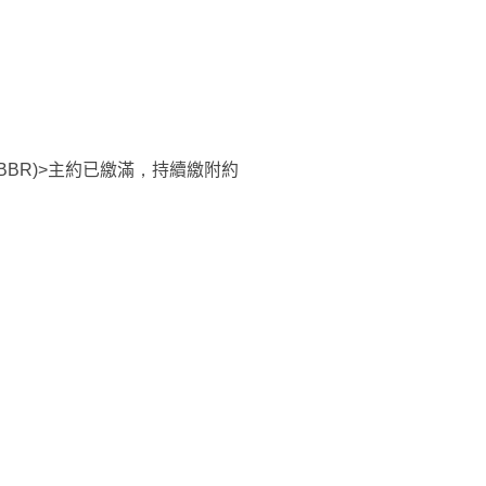
AR+PBBR)>主約已繳滿，持續繳附約