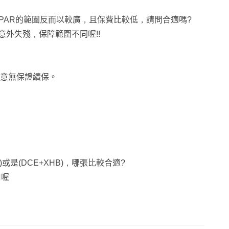
容，PAR的範圍反而以較廣，且保費比較低，請問合適嗎?
意外失殘，保障範圍不同喔!!
意無保證續保。
)或是(DCE+XHB)，哪張比較合適?
用喔
請點我頭像傳送訊息，謝謝您!!