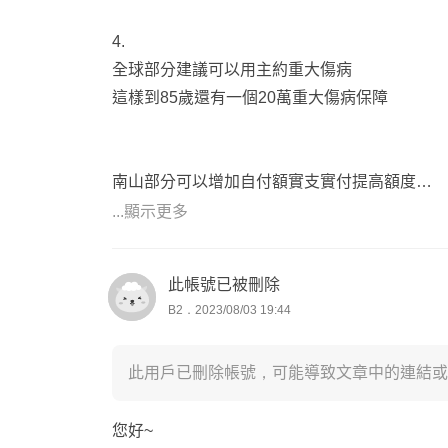
4.
全球部分建議可以用主約重大傷病
這樣到85歲還有一個20萬重大傷病保障
南山部分可以增加自付額實支實付提高額度
遠雄我會建議可以增加癌症險cj2還有xcd
...顯示更多
提高癌症定期的一次金保障
此帳號已被刪除
B2．2023/08/03 19:44
此用戶已刪除帳號，可能導致文章中的連結或
您好~