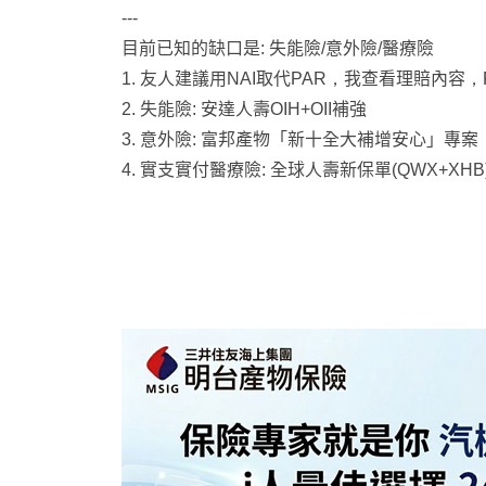
---
目前已知的缺口是: 失能險/意外險/醫療險
1. 友人建議用NAI取代PAR，我查看理賠內
2. 失能險: 安達人壽OIH+OII補強
3. 意外險: 富邦產物「新十全大補增安心」專案
4. 實支實付醫療險: 全球人壽新保單(QWX+XHB