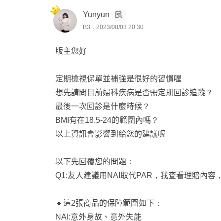
Yunyun
B3．2023/08/03 20:30
版主您好
定期檢視保單並補強是很好的習慣喔
想先請問目前婦科疾病是否需定期回診追蹤？
最後一次回診是什麼時候？
BMI有在18.5-24的範圍內嗎？
以上資訊會影響到給您的建議喔
以下先回覆您的問題：
Q1:友人建議用NAI取代PAR，我查看理賠內
🔸這2張商品的保障範圍如下：
NAI:意外身故、意外失能