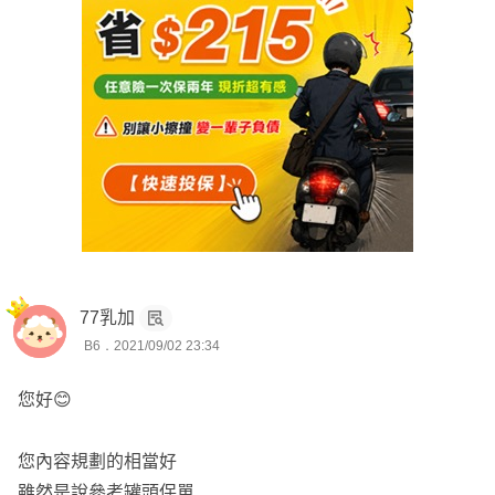
77乳加
B6．2021/09/02 23:34
您好😊
您內容規劃的相當好
雖然是說參考罐頭保單