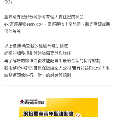
全球
果遲繳進入停效就會整單失效。
產險意外險部分可參考有個人責任險的商品
小湘服務於錠嵂保經，擅長新生兒保單搭配及條款比較，以
ex:富邦產物easy go+、富邦產物十全兒童、新光產錠嵂新
下是小湘提供的服務，
保倍等等
🌷保單健檢與分析：依照醫療現狀，評估保單是否能解決您
所擔心的風險
以上建議 希望我的經驗有幫助到您
🌷商品諮詢及討論：各家商品優缺公正客觀的說明
詳細的調整規劃與建議需要與您詳談
🌷專屬保障規畫：根據個人需求、預算及擔心的風險，提供
再了解您的想法之後才能配置出最適合您的保障規劃
專業的意見，一同協助您規畫個人保障。
我服務於中部的錠嵂保險經紀人公司 若有討論與投保需求
保險就是需要透過多家比較找尋到合適的內容，歡迎點擊免
請點選頭像進行一對一的討論與規劃
費諮詢，讓我針對你的需求，為您規劃專屬保單🙂