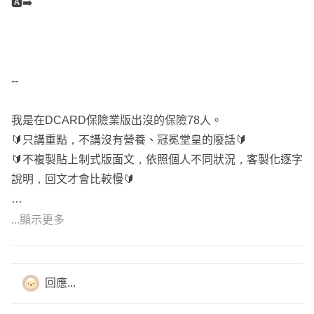
🅰️➡️
--
我是在DCARD保險業版出沒的保險78人。
🔰只講重點，不講沒有營養、冠冕堂皇的廢話🔰
🔰不複製貼上制式版面文，依照個人不同狀況，客製化逐字
說明，回文才會比較慢🔰
🎁 網路普通客戶回答簡單易懂
...顯示更多
🎀 既有客戶詳細講解
🌞 面談詳細講解保單內容
⚓保近不保遠、保大不保小
回應...
☀️ 依照預算規劃內容，不做灌水單