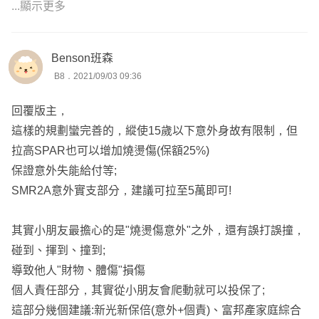
✅保險相關問題
...顯示更多
Benson班森
B8．2021/09/03 09:36
回覆版主，
這樣的規劃蠻完善的，縱使15歲以下意外身故有限制，但
拉高SPAR也可以增加燒燙傷(保額25%)
保證意外失能給付等;
SMR2A意外實支部分，建議可拉至5萬即可!
其實小朋友最擔心的是"燒燙傷意外"之外，還有誤打誤撞，
碰到、揮到、撞到;
導致他人"財物、體傷"損傷
個人責任部分，其實從小朋友會爬動就可以投保了;
這部分幾個建議:新光新保倍(意外+個責)、富邦產家庭綜合