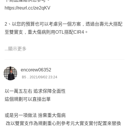
https://reurl.cc/ze2qKV
2、以您的預算也可以考慮另一個方案，透過台壽元大搭配
至雙實支，重大傷病則用OTL搭配CIR4。
⭐️元大實支特點在於雜費可以理賠病房費，超等住到VIP病
...顯示更多
房都沒問題。
encorew06352
新生兒很容易因為發燒需要住院觀察，而住院期間最需要休
B5．2021/09/02 23:24
息，也最不建議跟別人同住，
避免小朋友抵抗力較弱，病房內交叉感染，且都需要爸媽來
以一萬五左右 追求保障全面性
照顧，
這個規劃可以直接出單
所以我會建議新生兒保單若有預算規劃雙實支，可以優先選
擇元大JR。
或是另一項做法 捨棄重大傷病
改以雙實支作為規劃重心則參考元大實支實付配置來替換
*但需注意OTL每年保費會微幅調漲，且保單不能遲繳，如