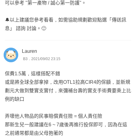
可以參考 "第一產物 / 誠心第一防護"。
🔔以上建議您參考看看，如需協助規劃歡迎點選「傳送訊
息」 諮詢 討論。🙂
Lauren
B3．2021/09/02 23:15
保費1.5萬，這樣搭配不錯
或是將全球全部拿掉，改用OTL1拉高CIR4的保額，並新規
劃元大做到雙實支實付，來彌補台壽的實支手術費要乘上比
例的缺口
弄壞他人物品的民事賠償責任險 = 個人責任險
那新生兒一般建議在6 ~ 7歲後再進行投保即可，因為在這
之前通常都是由父母抱著的