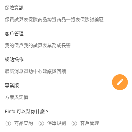
保險資訊
🎯 成人規劃六大保障
💡壽險
保費試算表
保險商品總覽
商品一覽表
保險討論區
💡意外險(死殘/意外實支/意外日額/骨折)
客戶管理
💡醫療險(醫療實支優先；住院日額/手術/定額險次之)
💡癌症險(一次金癌症險優先；療程型/生存型次之)
我的保戶
我的試算表
業務成長營
💡重大傷病險(分為重大傷病/重大疾病/特定傷病，重大傷病
優先)
網站操作
💡照護險
最新消息
幫助中心
建議與回饋
(主要為失能險/長照險，目前失能險滅絕，改以意外失能
險為優先，預算夠再考慮長照險)
專業版
方案與定價
🎯新生兒規劃重點:一個月保費2000初
🚨醫療險
Finfo 可以幫你什麼？
兒童免疫系統尚未健全，生病機會頗高，需要住院會建議能
商品查詢
保單規劃
客戶管理
住單人房，可以避免受到其他病友干，除了實支實付的住院