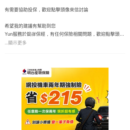
有需要協助投保，歡迎點擊頭像來信討論
希望我的建議有幫助到您
Yun服務於錠嵂保經，有任何保險相關問題，歡迎點擊頭像
諮詢，一起討論
...顯示更多