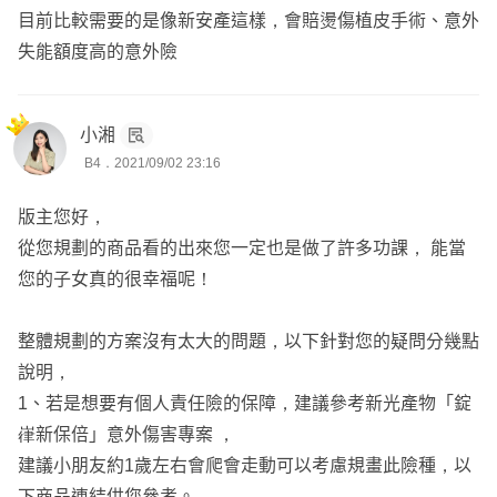
目前比較需要的是像新安產這樣，會賠燙傷植皮手術、意外
失能額度高的意外險
小湘
B4．2021/09/02 23:16
版主您好，
從您規劃的商品看的出來您一定也是做了許多功課， 能當
您的子女真的很幸福呢！
整體規劃的方案沒有太大的問題，以下針對您的疑問分幾點
說明，
1、若是想要有個人責任險的保障，建議參考新光產物「錠
嵂新保倍」意外傷害專案 ，
建議小朋友約1歲左右會爬會走動可以考慮規畫此險種，以
下商品連結供您參考。