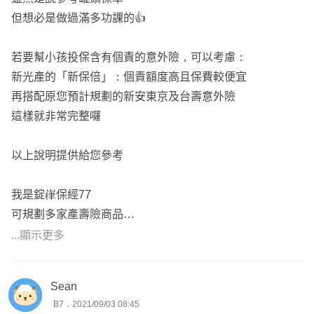
但想必是做過滿多功課的👍
若要幫小孩投保含有個責的意外險，可以考慮：
新光產的「新保倍」：個責額度高且保費較便宜
再搭配原您預計規劃的新安東京及台壽意外險
這樣就非常完整囉
以上說明提供給您參考
我是錠嵂保經77
可規劃多家產壽險商品
全台都有在做服務
...顯示更多
有任何相關問題，歡迎詢問哦😊
Sean
B7．2021/09/03 08:45