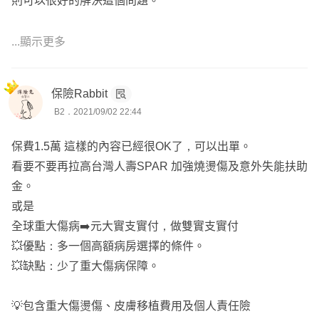
則可以很好的解決這個問題。
...顯示更多
產險意外險有個責的商品，我會推薦新光產險的新保倍，
而且若單論燒燙傷，不論皮膚移植，新保倍的額度更高，
保險Rabbit
對於個人責任這塊較為擔心的話可以選擇新保倍。
B2．2021/09/02 22:44
若是預算足夠可以兩家都規劃的話那是最好的！
保費1.5萬 這樣的內容已經很OK了，可以出單。
看要不要再拉高台灣人壽SPAR 加強燒燙傷及意外失能扶助
金。
有投保需求歡迎點擊傳送訊息與我討論！
或是
全球重大傷病➡️元大實支實付，做雙實支實付
保險指南針，您保險道路的明燈。
💥優點：多一個高額病房選擇的條件。
💥缺點：少了重大傷病保障。
💡包含重大傷燙傷、皮膚移植費用及個人責任險