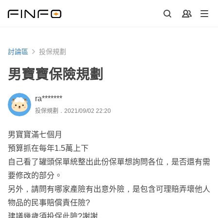
討論區
投保規劃
男寶寶保險規劃
ra*******
投保規劃．2021/09/02 22:20
男寶寶滿七個月
預算抓在每年1.5萬上下
自己看了罐頭保單統整出此份保單想詢問各位，是否還有需
要修改的部分。
另外，請問有哪家產險有出意外險，是包含可理賠弄壞他人
物品的民事賠償責任險?
建議幾歲須投保此險?謝謝