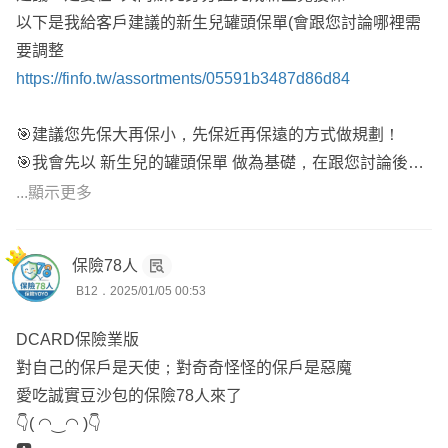
以下是我給客戶建議的新生兒罐頭保單(會跟您討論哪裡需
要調整
https://finfo.tw/assortments/05591b3487d86d84
🎯建議您先保大再保小，先保近再保遠的方式做規劃！
🎯我會先以 新生兒的罐頭保單 做為基礎，在跟您討論後來
做一些調整，能較符合您的需求規劃，我常常協助新生兒規
...顯示更多
劃保單，大概兩萬塊就可做好大致上的規劃。
🌟有任何問題歡直接點擊頭像詢問😀
保險78人
#解決您的疑問是我的責任♥️
B12．2025/01/05 00:53
保費及保單內容的部分，希望可以跟您討論後，再規劃調整
會比較符合您的需求😊
DCARD保險業版
對自己的保戶是天使；對奇奇怪怪的保戶是惡魔
愛吃誠實豆沙包的保險78人來了
👇( ◠‿◠ )👇