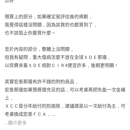
您好
意外險可用產險意外險(定期)來加強保障範圍，產物意外險
預算上的部分，如果確定是評估後的規劃，
保費比較便宜且保障可以做得比較高(包含高額的意外燒燙
我覺得這樣沒問題，因為該買的也都買到了，
傷、大眾運輸增額給付.....等等)，⚠️但要注意產險意外險都
也不該阻止你要買什麼。
沒有保證續保。 💥可參考 法國巴黎產物 - 永保平安
----------
至於內容的部分，整體上沒問題，
建議方案如下：⬇️
但我有疑問，重大傷病怎麼不放在全球ＸＤＥ那邊，
29歲男建議方案
以保費來看ＸＤＥ相對ＣＩＲ4便宜許多，後期更明顯。
29歲男第三年調整後保費
其實宏泰那邊有許不錯的附約商品，
宏泰那邊如果預算還充足的話，可以考慮再把失能一次金補
上，
ＸＣＣ是分年給付的防癌險，建議還是以一次給付為主，可
考慮換成宏泰ＦＣＡ，
另外宏泰實支也跟全球蠻像的，我覺得也可以規劃上，
...顯示更多