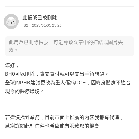
🔸全球
此帳號已被刪除
1、癌症險XCC為照護金，須每年確認治療狀況，康復則停
B2．2023/01/05 23:23
止理賠，因應現在治療癌症會使用標靶藥物、新式療法等，
須自費5～10幾萬不等，因應後期保費漲幅較大，建議優先
此用戶已刪除帳號，可能導致文章中的連結或圖片失
規劃高額一次金為主
效。
2、重大傷病XDE後期保費漲幅較平穩，可以把台壽重傷的
預算改到全球來規劃
您好，
BH0可以刪除，實支實付就可以支出手術問題。
🔸失能險
全球的PHB建議更改為重大傷病DCE，因終身醫療不適合
目前宏泰主約是針對意外失能，因前陣子的事件
現今的醫療環境。
針對疾病或意外造成的失能建議可以改用安聯來規劃，有保
證續保及保證給付180個月
若還沒找到業務，目前市面上推薦的內容我都有代理，
🎯初步搭配方案給您參考:
https://finfo.tw/assortments/3e3a4
感謝詳閱此封信件也希望能有服務您的機會!
670f33875a7