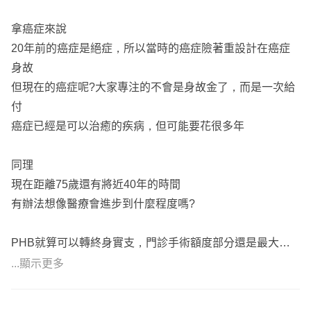
💥客觀的比較分析：根據保戶需求，比較分析各種方案，給
拿癌症來說
客戶更好的選擇，並提供專業的建議。
20年前的癌症是絕症，所以當時的癌症險著重設計在癌症
💥夫妻共同經營，隨時都能找得到人：一張保單，兩人服
身故
務，回覆訊息"高效率"，不會因購買前後服務有所差異，讓
但現在的癌症呢?大家專注的不會是身故金了，而是一次給
保戶隨時都能找得到業務！
付
💥法律團隊，協助客戶任何法律問題：保戶享有個人法律顧
癌症已經是可以治癒的疾病，但可能要花很多年
問證書，協助各式各樣法律問題，不侷限保險，且"免費"服
務。
同理
💥熱誠、善良、站在客戶角度：成為每個客戶的朋友，相處
現在距離75歲還有將近40年的時間
無壓力，不強迫推銷，依據每個保戶性質做最完善的規劃搭
有辦法想像醫療會進步到什麼程度嗎?
配。
PHB就算可以轉終身實支，門診手術額度部分還是最大問
題
...顯示更多
現在就幾乎很少聽過有人住院開刀拿結石了，因為幾乎都是
打體外震波碎石