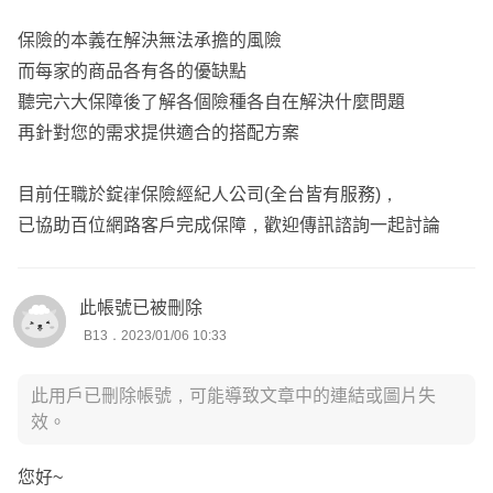
保險的本義在解決無法承擔的風險
​​​​​​​而每家的商品各有各的優缺點
聽完六大保障後了解各個險種各自在解決什麼問題
再針對您的需求提供適合的搭配方案
目前任職於錠嵂保險經紀人公司(全台皆有服務)，
已協助百位網路客戶完成保障，歡迎傳訊諮詢一起討論
此帳號已被刪除
B13．2023/01/06 10:33
此用戶已刪除帳號，可能導致文章中的連結或圖片失
效。
您好~