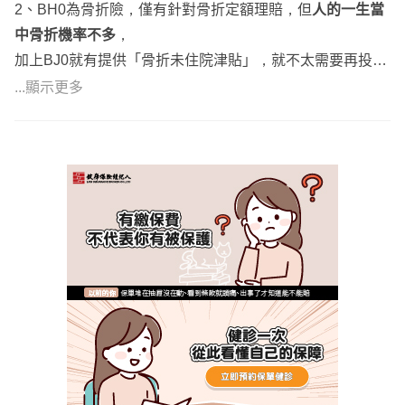
2、BH0為骨折險，僅有針對骨折定額理賠，但
人的一生當
中骨折機率不多
，
加上BJ0就有提供「骨折未住院津貼」，就不太需要再投保
骨折險囉。
...顯示更多
3、
CIR4此張重大傷病保費相較全球XDE高，後期保費漲幅
也比較快一些
，
因為已有預計規劃全球的保障，建議將重大傷病放全球的X
DE，整體的CP值較高。
二、全球
1、XCC的理賠方式是
「需要每一年都有癌症狀況，且有持
續有治療時才會繼續理賠」
，
但這幾年癌症都大約一至兩年治療完成，而且治療方式趨向
高額自費的藥物，
如果是擔心癌症僅有YCD 100萬不足，建議可以再透過遠