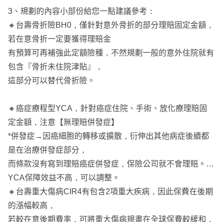
3、規劃的內容小部份給您一點建議參考：
🔸台壽骨折險BH0，僅針對意外骨折的部分理賠固定金額，
若在意骨折一定要獲得理賠金
有預算可再補強此定額險種，不然規劃一般的意外住院就有
包含『骨折未住院津貼』，
這部分可以替代骨折險。
🔸癌症療程型YCA，針對癌症住院、手術、放化療理賠固
定金額，注意【無理賠併發症】
*併發症→因癌細胞的轉移或擴散，衍伸出其他病症後續都
是在治療併發症部分，
而條款沒有寫到理賠癌症併發症，保險公司就不會理賠。
YCA保障效益不高，可以調整。
🔸台壽重大傷病CIR4有包含2項重大疾病，因此保費在後期
的漲幅較高，
若較在意後期費率，可將重大傷病規畫在全球保費較緩和，