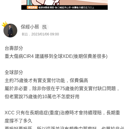
雄附加CJ2及XCD。
三、宏泰
保經小蔡
1、NPC此張商品需要留意僅有理賠意外失能，建議參考安
B11．2023/01/06 09:00
聯的失能商品，
扶助金有保證給付180個月，且不論是「疾病或意外」導致
台壽部分
的失能都可以理賠。
重大傷病CIR4 建議移到全球XDE(後期保費差很多)
⭐️綜上所述，規劃的大方向是沒問題的，建議可以將重傷放
全球部分
在全球，台壽BH0效益不大可以做刪減，
主約75歲後才有實支實付功能，保費偏高
YCA無理賠併發症、而XCC理賠條件相對麻煩，建議改以
屬於非必要，除非你很在乎75歲後的實支實付缺口問題，
用遠雄CJ2補強癌症保障，
但老實說75歲後的10萬也不怎麼好用
宏泰失能僅有理賠意外，可以透過安聯的失能商品分散疾病
失能的風險。
XCC 只有在長期癌症(重度)治療時才會持續理賠，長期重
度撐不了多久
以下是我為您設計的初步方案，詳細內容都可以再做討論修
要嘛好要嘛死，所以這張並沒有想像中那麼好，也屬於非必