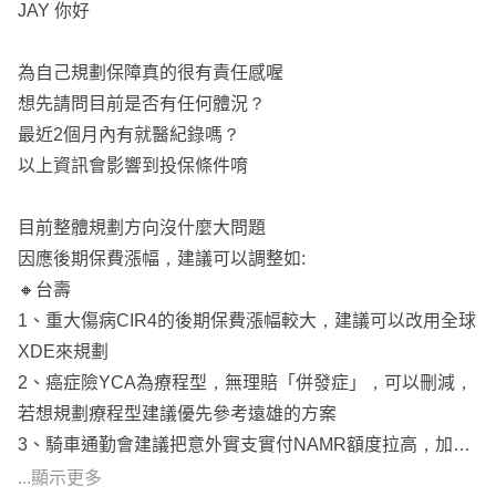
JAY 你好
為自己規劃保障真的很有責任感喔
想先請問目前是否有任何體況？
最近2個月內有就醫紀錄嗎？
以上資訊會影響到投保條件唷
目前整體規劃方向沒什麼大問題
因應後期保費漲幅，建議可以調整如:
🔸台壽
1、重大傷病CIR4的後期保費漲幅較大，建議可以改用全球
XDE來規劃
2、癌症險YCA為療程型，無理賠「併發症」，可以刪減，
若想規劃療程型建議優先參考遠雄的方案
3、騎車通勤會建議把意外實支實付NAMR額度拉高，加強
意外險的保障
...顯示更多