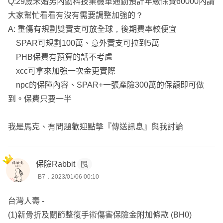
Q:29歲未婚男內勤科技業機車通勤預計年繳保費60000內請
去看看定期意外險的保費，終身意外險其實對比下來沒有真
大家幫忙看看有沒有需要調整加強的？
的划算太多
A: 重傷有規劃雙實支可放全球，後期費率較便宜
SPAR可規劃100萬、意外實支可拉到5萬
終身險保障終身的前提是能夠20年順利繳費完，如果中間
PHB保費有預算的話不考慮
遇到問題繳不起了，這商品也沒有保單價值準備金可以減額
xcc可拿來加強一次金更實際
繳清，變得只能認賠殺出而已
npc的保障內容、SPAR+一張產險300萬的保額即可做
到。保費只要一半
現在才29歲
有對象了嗎？結婚了嗎？買房了嗎？生小孩了嗎？
我是馬克、有問題歡迎點擊『傳送訊息』與我討論
未來人生還有很多不確定的事情，很多人說不婚、不生，但
未來遇到對的人也是會改變想法
保險Rabbit
B7．2023/01/06 00:10
現在就把資金鎖死，只會讓自己未來更難運用
台灣人壽 -
(1)新骨折及關節整復手術傷害保險金附加條款 (BH0)
您的預算遠高於行情，很多業務看到預算大概就覺得心癢癢