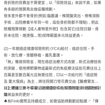
骨折險的保費並不算便宜，以「保險效益」來說不高，如果
了
有多餘的預算再去做這種規劃。
很多意外都不會骨折(例如:腦震盪、椎間盤突出、脊椎滑脫
但我認為身為從業人員就得看得比客戶遠，替客戶著想他們
手術，出院療養半年到一年，這些骨折險都不理賠)，把此
可能沒設想到的事情
險種預算規劃【成人產物意外險】包含其它(住院日額、骨
折未住院、燒燙傷....等)保障範圍多元效益更高。
✨關於我
(2)ㄧ年期癌症健康保險附約 (YCA)給付：癌症住院、手
我在111年通過人身/財產保險經紀人國家考試，並非一般保
術、放化療、骨髓移植、義乳重建。
險業務員
「無」罹癌保險金，現在癌症治療方式改變，新式治療技術
的突破，使用標靶藥物或最新式的免疫療法這些花費往往上
全台灣有近40萬名保險業務員，但截至目前為止取得保險
百萬甚至數百萬元且無需住院，💥以一次給付的「癌症險
經紀人雙照的人不到2500人
及 重大傷病」為主，將住院開刀等花費交由【醫療實支實
因經紀人考試類科有保險法學及申論題撰寫，會相對於一般
付】轉嫁，將 一年期癌症健康(YCA) 保費移至 規劃其他保
以上建議您參考看看，詳細還是得依照您的需求、預算來討
業務員考試來的有鑑別度
障效益來的更好。
論。
🔔有Finfo實際且持續成交，如需協助規劃歡迎點選↗️「傳
⭕️有豐富核保經驗，可協助處理體況件，曾協助不少有體