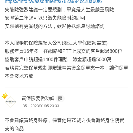
https://finfo.tw/assortments/782a994cc28a60f6
▶️ 保單健診及分析
失能險強烈建議一定要規劃，畢竟是人生最嚴重風險
▶️ 保險相關諮詢服務
安聯第二年起可以只繳失能險附約即可
▶️ 保單規劃
安聯還有更省錢的方法，歡迎傳送訊息討論諮詢
▶️ 保戶享有終身法律顧問
--
▶️ 客戶享有專屬保險APP，可以隨時觀看自己的保障
本人服務於保險經紀人公司(淡江大學保險系畢業)
服務年資16年多，在網路和PTT上成交的客戶超過800位
🏆小陸與一般業務的優勢：全台皆有服務
協助客戶申請超過1400件理賠，總金額超過5000萬
💥專業能力：能在網路的大平台(My83、Finfo、PTT、Dca
若購買完整保單規劃即贈送精美燙金保單夾一本，讓你保單
rd)解決每一個保戶的問題，提供更友善的解決方案，且經
不會沒地方放
營自己粉絲專業，撰寫各式保險文章分享。
💥E世代的軟體：專屬保戶保險APP，統整各家保險商品，
圖像及條列列出各項理賠明細，隨時隨地皆可專看自己的保
買保險要做功課
B5．2023/01/05 23:33
障內容！
💥理賠能力：協助保戶開立有利的『診斷書』『失能證明』
不會建議買終身醫療，儘管他是75歲之後會轉終身住院實
『重大傷病』『癌症』，守護保戶最佳權益，發揮保險最大
支的商品
價值。