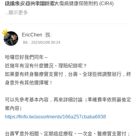
(3)金卡安心一年定期重大傷病健康保險附約 (CIR4)
送訊息」 諮詢 討論。🙂
況客戶完成保險規劃
重大傷病推薦的是 全球人壽 - 醫卡讚重大傷病一年期健康
...顯示更多
保險附約 (XDE)，保費調整幅度較CIR4來得小，費率長期
⭕️曾協助多位保戶處理理賠、契約爭議，爭取理賠金，保
下來比CIR4少非常多，把台灣人壽-CIR4➡️取消，將重大傷
障客戶應有的權益
EricChen
病主要規劃在全球人壽，XDE / 80萬。
B8．2023/01/06 00:24
----------
✅99%以上客戶來自網路社群，只講真話、客觀積極
全球人壽 -
✅專長條款分析、商品比較，讓你每分錢都花在刀口上
哈囉您好我們同年～
(1)加倍醫靠終身醫療健康保險 (PHB)
✅研究低保費高保障的罐頭保單數年，全台各地皆有保戶，
近幾年有沒有什麼體況、理賠紀錄呢？
75歲以前就是一般終身醫療，無醫療雜費，75歲以後住院
服務不限於單一地區
如果要有終身醫療實支實付，台壽、全球些微調整就行，終
病房費額度會提高，另外有醫療雜費20萬，但保費也較
身意外有其他選擇喔！
高，💥手術額度低，須留意手術限制健保手術章節2-2-7或3
-3-4-3(牙科手術)，不含2-2-6(醫療處置)，非上述健保支付
可以先參考基本內容，再來詳細討論（準確費率依照最後定
標準中手術項目不理賠。
案內容）
如果考量到80歲以後沒有了醫療實支實付，預算也夠那就
https://finfo.tw/assortments/166a257cbaba6938
可以保，但是保了就無法做調整，只能降低保額或解約。
台壽🔻意外相關、定期癌症療程、一次金、醫療實支實付；