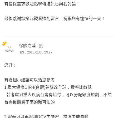
👉🏻詳細內容再依照需求與預算來調整
有投保需求歡迎點擊傳送訊息與我討論！
若需服務人員，可協助您投保送件及提供後續服務
最後感謝您撥冗觀看這則留言，祝福您有愉快的一天！
Yun服務於錠嵂保經，
全台都有服務，已實際協助版上數十
位保戶規劃專屬的保障
想要進一步諮詢歡迎主動點擊『
傳送訊息
』，留下您的
line
保險之陸
或手機號碼
以利後續討論😊
B3．2023/01/05 23:27
您好：
有幾個小建議可以給您參考
1.重大傷病CIR4(台壽)建議改全球，費率比較低
若考慮到重大疾病台壽有給付，可以分配額度規劃，不然
台壽後期費率高的頗可怕的
2.宏泰可以再附加DCV失能險，補強失能風險