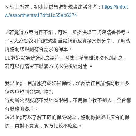
🔅綜上所述，初步提供您調整規畫建議參考：
https://finfo.t
w/assortments/17dfcf1c55ab6274
✅若覺得方案內容不錯，可進一步提供您正式建議書參考。
✅可先為您說明保險規劃重點細節及實務案例分享，了解後
再協助您規劃符合需求的保單。
👉🏻歡迎點選傳送訊息諮詢，因線上系統離線收不到訊息，
若可以再請留下聯繫方式以便後續討論 。
我是jing，目前服務於錠嵂保經，承蒙信任目前協助版上多
位客戶規劃合適保障😊
行動辦公與服務不受地區限制，不用擔心找不到人，全台都
有服務的客戶。
透過jing可以了解正確的保險觀念，協助你挑選出適合的保
險，買對不買貴，多方比較不吃虧。