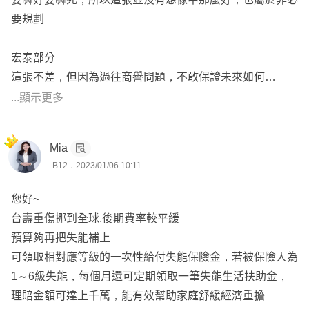
改，較能更貼近您的需求。
要規劃
https://finfo.tw/assortments/af412bfd40229721
宏泰部分
小湘服務於錠嵂保經，擅長各家商品搭配及條款比較，已在
這張不差，但因為過往商譽問題，不敢保證未來如何
Finfo上協助數十位客戶完成個人保障。
...顯示更多
主要從事網路開發，台北至屏東皆有服務，地區不受限，服
整體規劃缺少失能險、壽險部分
務無距離。
建議可以就剩餘預算規劃補強喔!
如有其他疑問，歡迎點擊頭像「免費諮詢」來訊一起討論。
Mia
🙂
B12．2023/01/06 10:11
您好~
🌟因聊聊系統若不在線上不會通知訊息，會無法注意即時的
台壽重傷挪到全球,後期費率較平緩
諮詢，
預算夠再把失能補上
若方便的話再麻煩留下聯絡資訊，以利後續討論溝通唷。
可領取相對應等級的一次性給付失能保險金，若被保險人為
1～6級失能，每個月還可定期領取一筆失能生活扶助金，
理賠金額可達上千萬，能有效幫助家庭舒緩經濟重擔