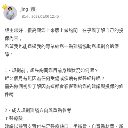
以上是給您的建議，如果想進一步討論或諮詢，請點我頭像
jing
傳送訊息，謝謝您!!
B14．2023/01/06 12:45
版主您好，很高興您上來版上做詢問，在乎與了解自己的投
保內容，
希望我也能透過我的專業給您一點建議協助您規劃合適保
障。
1、規劃前，想先詢問您目前身體狀況如何呢？
近２個月有無因為任何受傷或疾病有就醫紀錄呢？
需先做個初步了解因為這都會影響到給您的建議與投保的條
件唷！
2、成人規劃建議方向與重點參考
🚩醫療險
建議以雙實支實付補足醫療缺口，手術費、自費醫材費、新