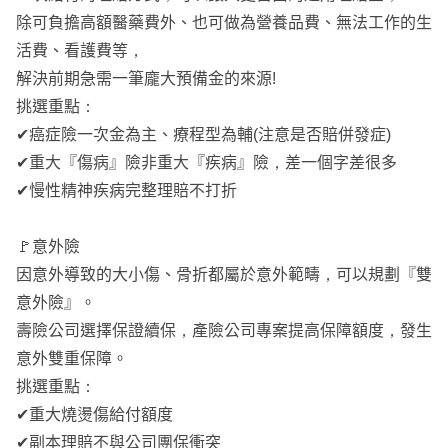
除可負擔高額醫藥費外、也可做為營養品費、無法工作的生
活費、看護費等，
解決前期急需一筆龐大預備金的來源!
挑選重點：
✔癌症險一次金為主、療程型為輔(注意是否賠併發症)
✔重大『傷病』險非重大『疾病』險，差一個字差很多
✔慢性精神疾病完整理賠不打折
🚩意外險
因意外導致的大小傷、骨折都屬於意外範疇，可以規劃『雙
意外險』。
壽險公司選擇保證續保，產險公司專案提高保障額度，發生
意外雙重保障。
挑選重點：
✔重大燒燙傷給付額度
✔副本理賠不與公司團保衝突