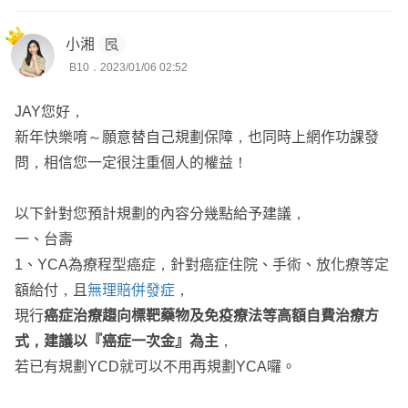
然後未來老年可替代ＸＨＢ，因為ＸＨＢ老年的費率蠻驚人
的！
小湘
B10．2023/01/06 02:52
以上
若有需要協助的地方，歡迎站內私訊討論
JAY您好，
新年快樂唷～願意替自己規劃保障，也同時上網作功課發
問，相信您一定很注重個人的權益！
以下針對您預計規劃的內容分幾點給予建議，
一、台壽
1、YCA為療程型癌症，針對癌症住院、手術、放化療等定
額給付，且
無理賠併發症
，
現行
癌症治療趨向標靶藥物及免疫療法等高額自費治療方
式，建議以『癌症一次金』為主
，
若已有規劃YCD就可以不用再規劃YCA囉。