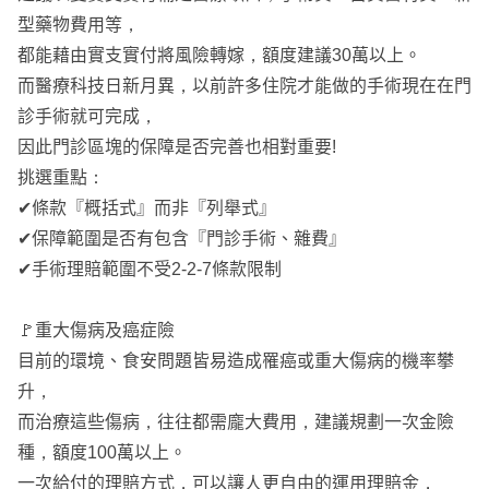
型藥物費用等，
都能藉由實支實付將風險轉嫁，額度建議30萬以上。
而醫療科技日新月異，以前許多住院才能做的手術現在在門
診手術就可完成，
因此門診區塊的保障是否完善也相對重要!
挑選重點：
✔條款『概括式』而非『列舉式』
✔保障範圍是否有包含『門診手術、雜費』
✔手術理賠範圍不受2-2-7條款限制
🚩重大傷病及癌症險
目前的環境、食安問題皆易造成罹癌或重大傷病的機率攀
升，
而治療這些傷病，往往都需龐大費用，建議規劃一次金險
種，額度100萬以上。
一次給付的理賠方式，可以讓人更自由的運用理賠金，