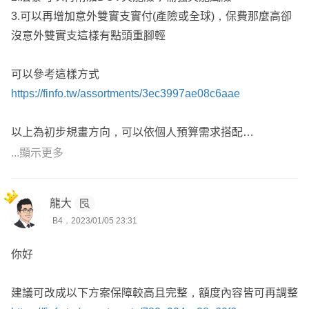
3.可以再增加意外雙實支實付(產險或全球)，保費那麼高卻
沒意外雙實支這樣有點頭重腳輕
可以參考這樣方式
https://finfo.tw/assortments/3ec3997ae08c6aae
以上為初步規畫方向，可以依個人預算需求搭配
有整理出完整的建議書內容💯
...顯示更多
可以更詳細看到理賠內容
歡迎與我聯繫唷！
龍大
留下個人Line ID或手機號碼，這樣聯繫討論會更方便唷~
B4．2023/01/05 23:31
-----------------------------------------------------------------
『保險找小陸，一生我守護』
你好
歡迎諮詢及討論，走過路過不要錯過
若有需求，可以索取完整建議書內容
建議可改成以下方案保障較高且完整，額度內容皆可再調整
▶️ 全台皆有服務，網路協助客戶投保超過百位