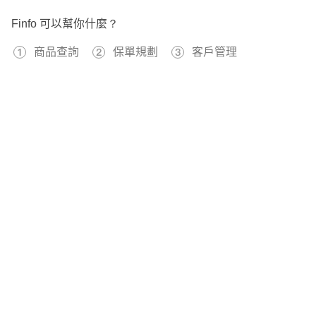
Finfo 可以幫你什麼？
商品查詢
保單規劃
客戶管理
免費註冊
597239
已經有
位用戶加入 Finfo 的行列
關於我們
服務條款
隱私權政策
本站提供之保險資料、試算工具僅供參考，不應被視為本公司或第三方機構向
您發出商品或服務之要約。
© 2016-2026 Finfo團隊 版權所有 ｜ 中華民國專利第M544061號