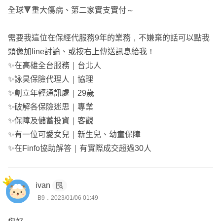
(2)臻愛20防癌一年期健康保險附約 (XCC)
全球🔻重大傷病、第二家實支實付～
XCC有給付癌症關懷金，要持續領取是有條件的，每年都
要提供檢驗報告，且仍在重度癌症的狀態才可持續領取。
需要我這位在保經代服務9年的業務，不嫌棄的話可以點我
重度癌症給付保額25萬 ; 特定癌症50萬(最高) 額度偏低，建
頭像加line討論、或按右上傳送訊息給我！
議癌症險一次給付為主最好要有200萬~300萬左右才會比較
✨在高雄全台服務｜台北人
安全，可以轉嫁癌症初期的龐大住院外開銷，例如標靶藥
✨詠昊保險代理人｜協理
物，新式療法等等.....💥將XCC保費移至提高「XDE重大傷
✨創立年輕通訊處｜29歲
病」會比XCC效益來得好。
✨破解各保險迷思｜專業
----------
✨保障及儲蓄投資｜客觀
宏泰人壽 -
✨有一位可愛女兒｜新生兒、幼童保障
(1)意吉棒終身傷害保險 (NPC)
✨在Finfo協助解答｜有實際成交超過30人
給付：1-11級失能保險金、1~6級失能扶助金、重大燒燙
傷、大眾運輸增額給付。
只限意外 ; 疾病不賠，約有64%的失能機率是因為疾病造成
ivan
B9．2023/01/06 01:49
的，建議增加「失能險」包含意外與疾病致殘的風險，避免
因疾病或是意外事故的發生，造成 家庭 / 個人經濟負擔。