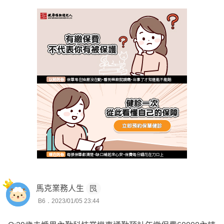
您覺得未來住院的機率還會高嗎?
重大傷病應該規劃在費率較便宜的全球，台壽就先不用規劃
了
骨折險看需求，個人認為不如把預算拿去再規劃一個產險意
外險會更實在
YCA療程防癌非必要，療程防癌的功能已經快要被實支實
付取代掉了，不如考慮把一次金拉高或是再規劃一個實支
XCC亦同，非首要考量規劃
馬克業務人生
宏泰NPC自己需要去斟酌保費繳納的問題，這商品好，但
B6．2023/01/05 23:44
真有必要急於一時把它在20年繳完嗎？