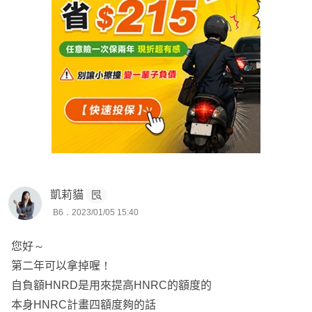
凱莉貓
B6．2023/01/05 15:40
您好～
第二年可以拿掉喔！
自負額HNRD是用來提高HNRC的額度的
本身HNRC計畫四額度夠的話