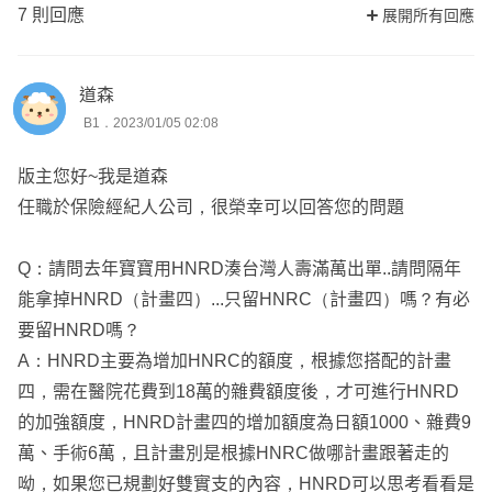
7 則回應
展開所有回應
道森
B1．2023/01/05 02:08
版主您好~我是道森
任職於保險經紀人公司，很榮幸可以回答您的問題
Q：請問去年寶寶用HNRD湊台灣人壽滿萬出單..請問隔年
能拿掉HNRD（計畫四）...只留HNRC（計畫四）嗎？有必
要留HNRD嗎？
A：HNRD主要為增加HNRC的額度，根據您搭配的計畫
四，需在醫院花費到18萬的雜費額度後，才可進行HNRD
的加強額度，HNRD計畫四的增加額度為日額1000、雜費9
萬、手術6萬，且計畫別是根據HNRC做哪計畫跟著走的
呦，如果您已規劃好雙實支的內容，HNRD可以思考看看是