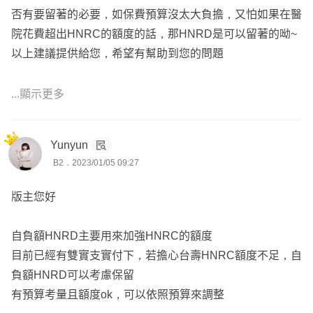
否有要留著的必要，如保費預算沒太大負擔，又怕如果在醫
院花費超出HNRC的額度的話，那HNRD是可以留著的呦~
以上建議提供給您，希望有幫助到您的問題
如果有任何問題都歡迎傳訊給我和您討論呦💖~
...顯示更多
趁年輕規劃好保障，日後免煩惱😊
可以點我頭像加line討論、或寄mail給我唷~
Yunyun
👍南部業務(服務範圍不分地區，全台灣皆有服務)
B2．2023/01/05 09:27
👍保險經紀人公司服務(不隸屬於各保險公司，能提供更客
觀全面的保險商品)
版主您好
👍配合國內外35間產壽險公司
👍Finfo實際成交(協助30幾位客戶找到適合自己的規劃)
自負額HNRD主要用來加強HNRC的額度
👍提供免費保單健診服務(找出缺口，補足漏洞!!節省保費!!)
目前已經有雙實支實付下，若擔心台壽HNRC額度不足，自
👍您專屬的保險顧問、保險醫生(針對問題，對症下藥)
負額HNRD可以考慮保留
有預算考量且額度ok，可以依照預算來調整