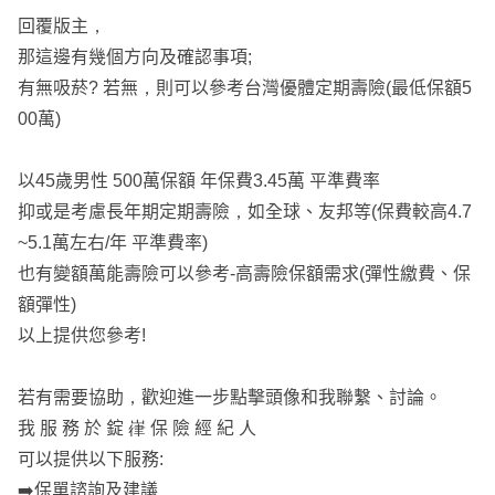
回覆版主，
那這邊有幾個方向及確認事項;
有無吸菸? 若無，則可以參考台灣優體定期壽險(最低保額5
00萬)
以45歲男性 500萬保額 年保費3.45萬 平準費率
抑或是考慮長年期定期壽險，如全球、友邦等(保費較高4.7
~5.1萬左右/年 平準費率)
也有變額萬能壽險可以參考-高壽險保額需求(彈性繳費、保
額彈性)
以上提供您參考!
若有需要協助，歡迎進一步點擊頭像和我聯繫、討論。
我 服 務 於 錠 嵂 保 險 經 紀 人
可以提供以下服務:
➡️保單諮詢及建議