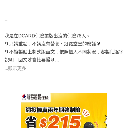
--
我是在DCARD保險業版出沒的保險78人。
🔰只講重點，不講沒有營養、冠冕堂皇的廢話🔰
🔰不複製貼上制式版面文，依照個人不同狀況，客製化逐字
說明，回文才會比要慢🔰
...顯示更多
🎁 網路普通客戶回答簡單易懂
🎀 既有客戶詳細講解
🌞 面談詳細講解保單內容
⚓保近不保遠、保大不保小
☀️ 依照預算規劃內容，不做灌水單
⭐ 不主動推銷、不強迫推銷、不做不實話術
🌟 低保費高保障