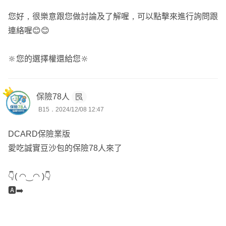
您好，很樂意跟您做討論及了解喔，可以點擊來進行詢問跟
連絡喔😊😊
🔆您的選擇權還給您🔆
保險78人
B15．2024/12/08 12:47
DCARD保險業版
愛吃誠實豆沙包的保險78人來了
👇( ◠‿◠ )👇
🅰️➡️