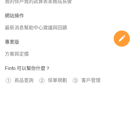
我的保戶
我的試算表
業務成長營
目前的自費(達文西手術、自費鋼板、特殊材料、微創手
術、高端骨材)項目越來越高，實支實付規劃以高雜費且保
網站操作
證續保為主。
最新消息
幫助中心
建議與回饋
♨️意外
專業版
小朋友意外頻傳，規劃多種意外險種避免後續的就醫負擔。
方案與定價
意外失能、意外扶助金、意外實支實付、意外日額、意外骨
折。
Finfo 可以幫你什麼？
尤其避免因不小心發生的嚴重燒燙傷需要長期治療植皮、除
疤、壓力衣....
商品查詢
保單規劃
客戶管理
為意外重點。
免費註冊
🚑癌症
597449
已經有
位用戶加入 Finfo 的行列
癌症治療的方式非常多，不像以前癌症被視為絕症。
健保放化療副作用非常高，有許多高額、自費的化療、放
療，能夠更精準的針對癌細胞，