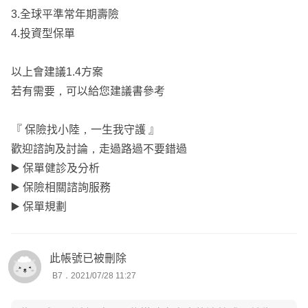
3.全球平準常年期壽險
4.投資型保單
以上會建議1.4方案
若有需要，可以給您建議書參考
『 保險找小陸，一生我守護 』
歡迎諮詢及討論，走過路過不要錯過
▶️ 保單健診及分析
▶️ 保險相關諮詢服務
▶️ 保單規劃
此帳號已被刪除
B7．2021/07/28 11:27