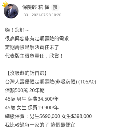
保險輕 菘 懂
B3．2021/07/28 10:20
嗨！您好～
很高興您能有定期壽險的需求
定期壽險是解決責任未了
代表版主很負責任，欣賞！
【沒吸菸的話首選】
台灣人壽優體定期壽險(非吸菸體) (T05A0)
保額500萬 20年期
45歲 男生 保費34,500/年
45歲 女生 保費19,900/年
總繳保費：男生$690,000 女生$398,000
我比較過每一家的了 這個最便宜