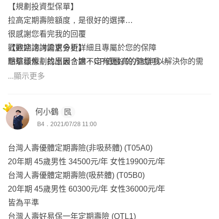
【規劃投資型保單】
拉高定期壽險額度，是很好的選擇
很感謝您看完我的回覆
【歡迎諮詢需求分析】
歡迎諮詢討論更多更詳細且專屬於您的保障
想這樣規劃的原因？說不定有更好的方式可以解決你的需
點擊頭像，找出最合適、CP值最高的建議哦～
求！
...顯示更多
何小鶴
B4．2021/07/28 11:00
台灣人壽優體定期壽險(非吸菸體) (T05A0)
20年期 45歲男性 34500元/年 女性19900元/年
台灣人壽優體定期壽險(吸菸體) (T05B0)
20年期 45歲男性 60300元/年 女性36000元/年
皆為平準
台灣人壽好易保一年定期壽險 (OTL1)