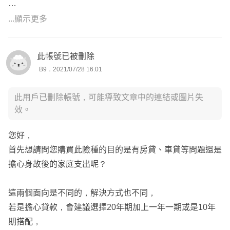
📣若版主有吸菸
...顯示更多
建議規劃【全球人壽定期壽險 QTL0】
此帳號已被刪除
B9．2021/07/28 16:01
45歲男性 年繳20年期 保額500萬 保費47,500元
總繳保費95萬
此用戶已刪除帳號，可能導致文章中的連結或圖片失
效。
🔺版主若有保險需求或是任何疑問，歡迎點擊頭像來信詢問
詳談，謝謝您🔺
您好，
首先想請問您購買此險種的目的是有房貸、車貸等問題還是
45歲女性 年繳20年期 保額500萬 保費20,500元
擔心身故後的家庭支出呢？
總繳保費41萬
這兩個面向是不同的，解決方式也不同，
若是擔心貸款，會建議選擇20年期加上一年一期或是10年
期搭配，