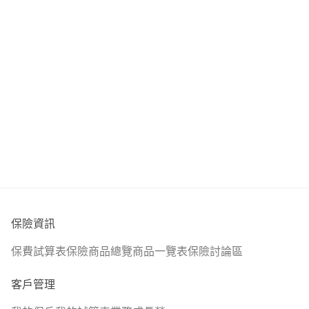
💡壽險
💡意外險(死殘/意外實支/意外日額/骨折)
💡醫療險(醫療實支優先；住院日額/手術/定額險次之)
💡癌症險(一次金癌症險優先；療程型/生存型次之)
💡重大傷病險(分為重大傷病/重大疾病/特定傷病，重大傷病
優先)
💡照護險
(主要為失能險/長照險，目前失能險滅絕，改以意外失能
險為優先，預算夠再考慮長照險)
🎯新生兒規劃重點:一個月保費2000初
🚨醫療險
保險資訊
兒童免疫系統尚未健全，生病機會頗高，需要住院會建議能
保費試算表
保險商品總覽
商品一覽表
保險討論區
住單人房，可以避免受到其他病友干，除了實支實付的住院
額度外，會輔以住院日額，拉高住院病房費已達單人房費
客戶管理
用。