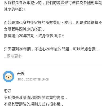
因貸款是會逐年減少的，我們的壽險也可選擇為會隨則年期
減少的搭配。
而若是擔心身故後家裡的所有費用、支出，則是建議選擇不
會隨著時間減少的搭配，
就建議由20年定期、終身來做選擇。
只需要到20年期，不擔心20年後的問題，可以考慮台壽優
體壽險。
...顯示更多
車貸房貸等問題，建議由台壽優體壽險搭配遠雄。
丹恩
B10．2021/07/28 16:08
若是有終身的需求，建議選擇遠雄。
您好
不知道是甚麼原因讓您開始重視壽險，
有符合您的需求歡迎咨詢我，給我一個服務您的機會！
不過其實壽險的規劃方式有很多種，