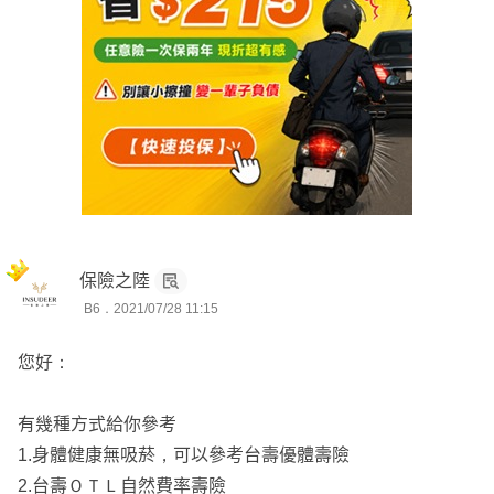
保險之陸
B6．2021/07/28 11:15
您好：
有幾種方式給你參考
1.身體健康無吸菸，可以參考台壽優體壽險
2.台壽ＯＴＬ自然費率壽險