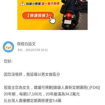
保經白話文
B11．2021/07/28 16:11
您好:
因您沒吸菸，我這邊以男女做區分
若版主您為女生，建議可規劃[遠雄人壽新定期壽險( (FD6)]
20年期，每期17,100元，20年繳滿為34.2萬元
比台灣人壽優體定期壽險便宜5.6萬