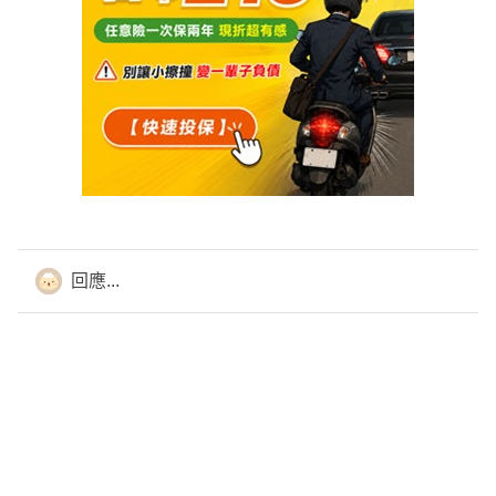
🎯 不隨意請客戶解舊約，新保單補強部分不足
⛄ 全台北中南跑透透
🏆 超過千位網路保戶諮詢
❄️ 出沒DCARD保險業版
⭕ 六大保障 : 醫療、癌症、重大傷病、失能(照護)、意外、
壽險
--
規劃重點
回應...
⚽醫療實支保證續保；額度至少30萬起跳
⚾重大傷病第一年和慢性精神病、免疫系統不打折
🥎癌症一次金至少各100萬起跳
🏀意外實支至少5萬；有意外失能扶助金意外險
🏐病房費一天5000起跳
🎯 成人規劃六大保障