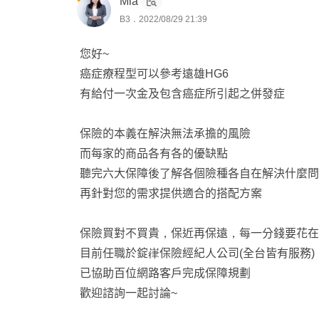
Mia
B3．2022/08/29 21:39
您好~
癌症療程型可以參考遠雄HG6
有給付一次金及包含癌症所引起之併發症
保險的本義在解決無法承擔的風險
​​​​​​​而每家的商品各有各的優缺點
聽完六大保障後了解各個險種各自在解決什麼問
再針對您的需求提供適合的搭配方案
保險買對不買貴，保近再保遠，每一分錢要花
目前任職於錠嵂保險經紀人公司(全台皆有服務)
已協助百位網路客戶完成保障規劃
歡迎諮詢一起討論~