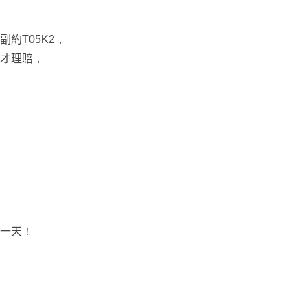
約T05K2，
才理賠，
一天！