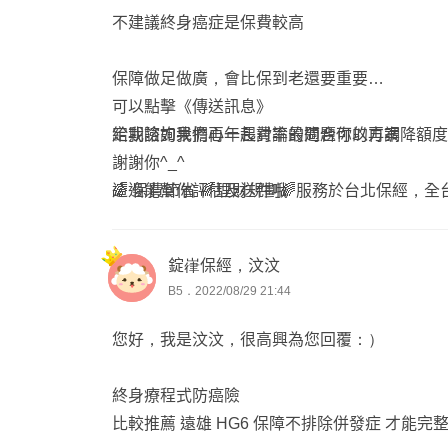
不建議終身癌症是保費較高
保障做足做廣，會比保到老還要重要
可以點擊《傳送訊息》
定期險如果擔心年長費率的問題可以再調降額度
給我諮詢我們再一起討論最適合你的方案
謝謝你^_^
這邊能幫你評估及送件哦
🌈 保費節省 🌈理財規劃🌈服務於台北保經，
錠嵂保經，汶汶
B5．2022/08/29 21:44
您好，我是汶汶，很高興為您回覆：）
終身療程式防癌險
比較推薦 遠雄 HG6 保障不排除併發症 才能完