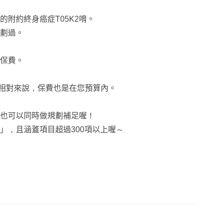
附約終身癌症T05K2唷。
劃過。
保費。
，相對來說，保費也是在您預算內。
，也可以同時做規劃補足喔！
」，且涵蓋項目超過300項以上喔～