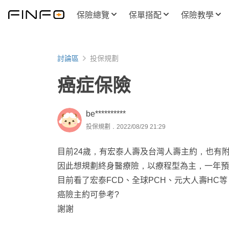
保險總覽
保單搭配
保險教學
討論區
投保規劃
癌症保險
be**********
投保規劃．2022/08/29 21:29
目前24歲，有宏泰人壽及台灣人壽主約，也有附
因此想規劃終身醫療險，以療程型為主，一年預算約8
目前看了宏泰FCD、全球PCH、元大人壽HC
癌險主約可參考?
謝謝