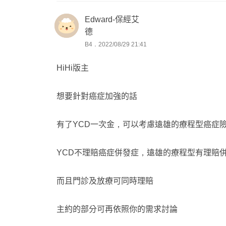
Edward-保經艾
德
B4．2022/08/29 21:41
HiHi版主
想要針對癌症加強的話
有了YCD一次金，可以考慮遠雄的療程型癌症
YCD不理賠癌症併發症，遠雄的療程型有理賠
而且門診及放療可同時理賠
主約的部分可再依照你的需求討論