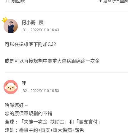
11 則回應
展開所有回應
何小鶴
B1．2022/01/10 16:43
可以在遠雄底下附加CJ2
或是可以直接規劃中壽重大傷病跟癌症一次金
哩
B2．2022/01/10 16:53
哈囉您好～
您的原保單規劃的不錯
全球：「失能一次金+扶助金」和「實支實付」
遠雄：壽險主約+實支+重大傷病+豁免