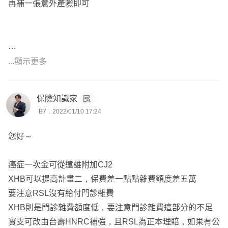
再補一張意外產險即可
『買對不買貴』
...顯示更多
很感謝您看完我的回覆
保險知識家
歡迎諮詢討論更多更詳細且專屬於您的保障
B7．2022/01/10 17:24
點擊頭像，找出最合適、CP值最高的建議哦～
您好～
癌症一次金可從遠雄附加CJ2
XHB可以提高計畫二，保費差一點點雜費額度差五萬
要注意RSL沒有給付門診雜費
XHB則是門診雜費額度低，要注意門診雜費這部分的不足
實支可改由台壽HNRC補強，且RSL為正本理賠，如果有公