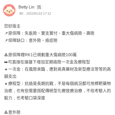
Betty Lin
B5．2022/01/10 17:12
您好版主
📌原保障：失能險、實支實付、重大傷病險、壽險
📌保障缺口：意外險、癌症險
🔺原保障裡RK1已規劃重大傷病險100萬
➡️可直接在遠雄下增加定期癌險一次金及療程型
🔸一次金：在風險來臨，應對高貴藥材及新型療法等等的高
額支出
🔸療程型：抗癌是長期抗戰，不是每個病況都可用標靶藥物
治癒，也有些需要搭配傳統型化療放療治療，不但考驗人的
毅力，也考驗口袋深度
🔺意外險