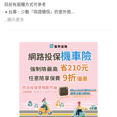
目前有兩種方式可參考
🔸台壽：少數『保證續保』的意外險
🔸規劃意外險時，壽險為主，產險為輔
...顯示更多
🔺以上建議提供給您做參考
建議您找專業又客觀的業務員協助保單優化‼️