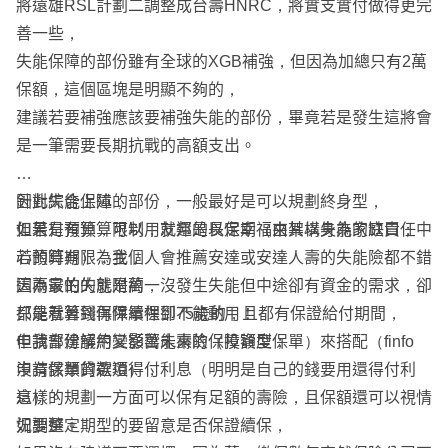
將遠雄RSL計劃二調整成台壽HNRC，將實支實付做得更完
善一些，
失能保障的部份雖有全球的XGB補強，但因為加總只有2萬
保額，這個區塊是明顯不夠的，
建議若要補強應該要補強失能的部份，畢竟若是發生這將會
是一筆需要長期抗戰的高額支出。
針對失能保障的部份，一般最好是可以規劃終身型，
因此綜合上述，
但若是有預算限制，就還是以定期（由其以身為家庭責任中
如果有預算，可以用友邦的長保幸福來架構失能的缺口；
心的時期）為主，
若預算有限，我個人會推薦安達或安達人壽的失能險都不錯
因為最怕的就是萬一沒發生失能但中途卻有資金的需求，卻
這兩家的失能附約，
只能看著錢再保單裡卻不能動用！
都是就算到保障續保到75歲的，且都有保證給付期間，
申請部份解約又影響未來的保障額度；
但我會建議用變額萬能壽險（投資型保單）來搭配（finfo
申請保單貸款還得付利息（明明是自己的錢要用還得付利
沒有該類的選項），
息）。
這樣的規劃一方面可以保有足額的壽險，且保額還可以視情
如要選定期型的要留意是否保證續保，
況調整。