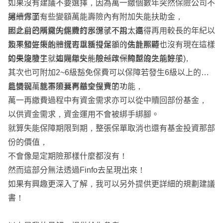
如果沒有建議不要選擇，因為萬一繳個數年突然保險公司不
讓續保了，
另一方面有些變額萬能壽險內有附加失能扶助金，
那之前的所繳的保費打水漂了不說，還得再用較長的年紀以
因此自己購買失能險的部份就不用太高，
及不知好壞的體況去重新投保！（估計那時也沒有現在這樣
如果發生失能一樣可以獲得足額的失能照顧，
的失能險了，這幾年失能險越改保障越沒之前好了)
如果沒發生就如同繳交一般一年一約型的失能險般，
其次也可附加2~6級豁免保費可以保障若發生6級以上的失
能情況，就不須要再繳交保費了！
且變額萬能壽險具有基金投資的功能，
萬一再繳費過程中有資金需求亦可以從中贖回部份基金，
以供資金需求，資金運用不會被綁手綁腳。
就算失能保障期限到期，整張保單取消也還有基金投資那部
份的價值，
不會像是定期險那樣什麼都沒有！
然而這部分無法透過Finfo去呈現出來！
如果有興趣更深入了解，我可以另外提供更詳細的規劃建議
書！