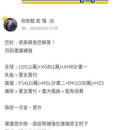
保險輕 菘 懂
B6．2022/01/10 17:20
您好，很高興為您解答！
目前建議補強
全球：LDC(1萬)+XGB(1萬)+XHB計畫一
失能＋實支實付
遠雄：F14(10萬)+RSL計畫二+RK1(100萬)+HZ1
壽險＋實支實付＋重大傷病＋豁免保費
癌症一次金、意外
建議意外險、癌症險補強在遠雄原主約下