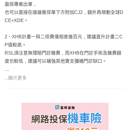
面保專案出單，
也可以直接在遠雄舊保單下方附加CJ2，額外再規劃全球D
CE+XDE。
2、XHB計畫一與二保費僅相差幾百元，建議直升計畫二C
P值較高。
RSL須注意無理賠門診雜費，而XHB在門診手術及雜費額
度也較低，建議可以補強其他實支彌補門診缺口。
...顯示更多
以下初步方案供您參考，詳細內容都可以再做討論修改，較
能更貼近您的需求。
https://finfo.tw/assortments/04a1f254100b3ee5
https://finfo.tw/assortments/a0fa028c6a08af1c
小湘服務於錠嵂保經，擅長各家商品搭配及條款比較。