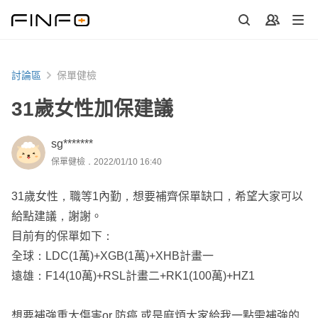
討論區
保單健檢
31歲女性加保建議
sg*******
保單健檢．2022/01/10 16:40
31歲女性，職等1內勤，想要補齊保單缺口，希望大家可以
給點建議，謝謝。
目前有的保單如下：
全球：LDC(1萬)+XGB(1萬)+XHB計畫一
遠雄：F14(10萬)+RSL計畫二+RK1(100萬)+HZ1
想要補強重大傷害or 防癌 或是麻煩大家給我一點需補強的