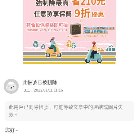
如有其他疑問，歡迎點擊頭像「免費諮詢」來訊一起討論。
讓我針對你的需求，為您規劃專屬保單🙂
*諮詢時若是方便再麻煩留下LINE或電話，後續討論及溝通
上也會較即時且順利唷。
此帳號已被刪除
B11．2022/01/11 11:16
此用戶已刪除帳號，可能導致文章中的連結或圖片失
效。
您好~