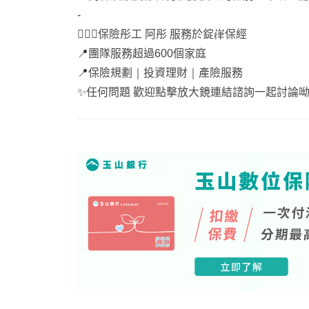
-
🙋🏻‍♀️保險彤工 阿彤 服務於錠嵂保經
📍團隊服務超過600個家庭
📍保險規劃｜投資理財｜產險服務
✨任何問題 歡迎點擊放大鏡連結諮詢一起討論呦❣