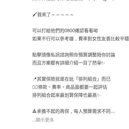
🍔個人自媒體創作者
🍔全台都有提供服務
🖌️我來了～～～～～
🍔保險系本科生
可以打給他們的0800確認看看呦
如果有任何問題 歡迎一起討論
如果不行可以參考雄，費率對女性友善比較平穩👍
點擊『放大鏡聯絡資訊』加LINE諮詢
點擊頭像私訊諮詢照你預算調整陪你討論
而且方案都有詳細介紹一目了然🤩✨
📍其實保險就是在玩「排列組合」而已
👉🏻條款、費率、商品面都要一起評估
排列組合起來最划算保障也最高✨
🔺承擔不起的再保，每人預算需求不同
但還是有大方向相同👇🏻
...顯示更多