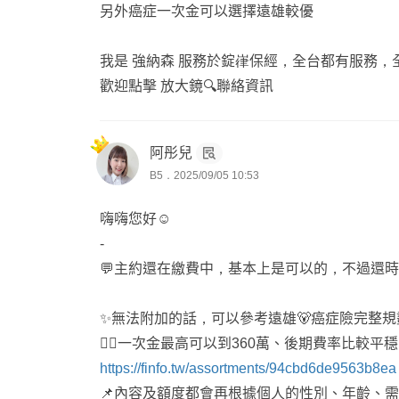
另外癌症一次金可以選擇遠雄較優
我是 強納森 服務於錠嵂保經，全台都有服務，
歡迎點擊 放大鏡🔍聯絡資訊
阿彤兒
B5．2025/09/05 10:53
嗨嗨您好☺️
-
💬主約還在繳費中，基本上是可以的，不過還
✨無法附加的話，可以參考遠雄🐻癌症險完整
👉🏻一次金最高可以到360萬、後期費率比較平穩
https://finfo.tw/assortments/94cbd6de9563b8ea
📌內容及額度都會再根據個人的性別、年齡、