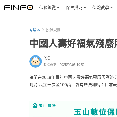
保險總覽
保單搭配
保險教學
討論區
投保規劃
中國人壽好福氣殘廢
Y.C
投保規劃．2025/09/05 10:52
請問在2018年買的中國人壽好福氣殘廢照護終身保險
附約-癌症一次金100萬，會有辦法加嗎？目前歲