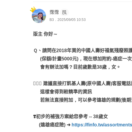
1️⃣醫療實支
霈霈
（是cover自費的重要險種！！！！）
B3．2025/09/05 10:53
2️⃣意外有：身故/日額/實支/骨折
版主 你好～
3️⃣重大傷病
Ｑ、請問在2018年買的中國人壽好福氣殘廢照護終
（目前有慢性精神病不打折理賠的、打折理賠的
(保額/計畫5000元)，現在想加附約-癌症一次
會有辦法加嗎？目前歲數是38歲，女。
4️⃣癌症有：罹癌一次金、療程型長期抗戰：
（罹癌治療多自費QQ)
💁🏻‍♀️ 建議直接打凱基人壽(原中國人壽)客服電
這樣會得到較精準的資訊
先規劃至少基本的
若無法直接附加，可以參考遠雄的規劃(後期
之後視人生階段不同來做調整✨
❣️初步的補強方案給您參考 -- 38歲女
要不然隨便一個萬一
(遠雄癌症險) ➜
https://finfo.tw/assortmen
人生大富翁直接game over