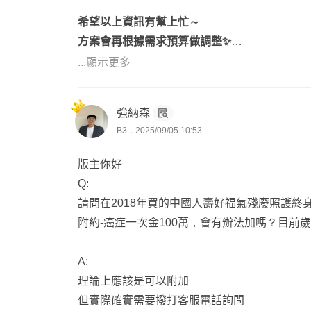
或是無限延期上軌道QQ
希望以上資訊有幫上忙～
方案會再根據需求預算做調整✨
📌
需要協助討論規劃送件，歡迎點頭像聯繫ദ്ദി ˉ͈̀꒳ˉ͈́ 
...顯示更多
新生兒神仙教母業務協理全台跑👶🏻
代理30家擅長各家保險分析講重點
🌻 保單搭霈 安心到位！
白話不失專業阿莎力又乾脆不灌水
強納森
🚘 錠嵂保經～全台服務中
B3．2025/09/05 10:53
版主你好
Q:
請問在2018年買的中國人壽好福氣殘廢照護終身保險
附約-癌症一次金100萬，會有辦法加嗎？目前歲
A:
理論上應該是可以附加
但實際確實需要撥打客服電話詢問