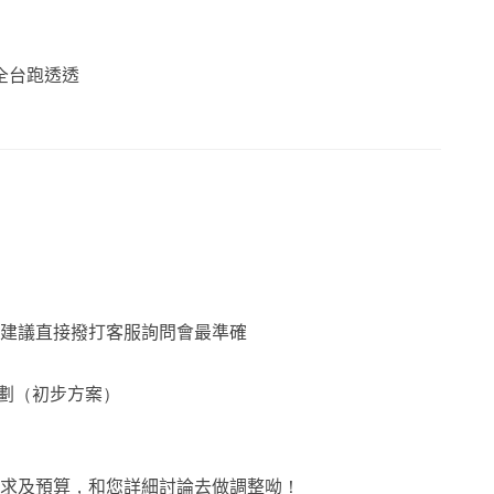
全台跑透透
時建議直接撥打客服詢問會最準確
規劃（初步方案）
需求及預算，和您詳細討論去做調整呦！