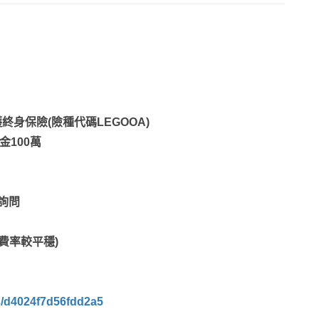
身保險(險種代碼LEGOOA)
）
金100萬
話詢問
費率較平穩)
ts/d4024f7d56fdd2a5