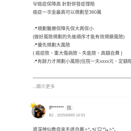
🐻癌症保障高 針對併發症理賠
癌症一次金最高可以規劃至360萬
📍規劃醫療保障先保大再保小
(做好風險規劃的先後順序才能有效規避風險)
📍優先規劃大風險
( 癌症險、重大傷病險、失能險、高額自費 )
📍有餘力才規劃小風險(住院一天xxxx元、定額賠xx
—————————————————————
...顯示更多
🍔服務於高雄保經代公司
🍔考取15張以上金融證照
ff*******
🍔個人財產風險管理師
B2．2025/09/05 10:53
🍔車險調解及勞保諮詢
🍔勞動法令及稅務傳承
資深神仙教母來毛遂自薦✧*｡٩(ˊᗜˋ*)و✧*｡