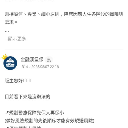
秉持誠信、專業、細心原則，陪您因應人生各階段的風險與
需求。
✅ 專注醫療、意外、退休與資產傳承
...顯示更多
✅ 保障優先順序：
1️⃣ 先保大風險：重大傷病／失能／癌症／高額醫療
金融漢堡保
2️⃣ 再補小風險：住院日額／定額理賠
B14．2025/08/07 22:18
📌 定期檢視保單，是守護未來最好的習慣
版主您好🙋🏻‍♂️
有需要歡迎隨時聯繫我，一起為未來做好準備！🙋🏻‍♂️
目前看下來是沒辦法的
📍規劃醫療保障先保大再保小
(做好風險規劃的先後順序才能有效規避風險)