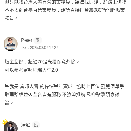
但只能找台灣人壽直營的業務員，無法找保經，網路上也找
不不太到台壽直營業務員，建議直接打台壽080請他們派業
務員。
Peter
B7．2025/08/07 17:27
版主您好，超過70足歲投保意外險。
可以參考富邦璀璨人生2.0
🌟我是 富邦人壽 的偉愷🌟年資6年 協助上百位 孤兒保單爭
取理賠權益🌟全台皆有服務 不強迫推銷 歡迎點擊頭像討
論。
湯尼