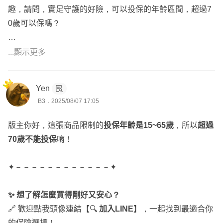
趣，請問，實足守護的好險，可以投保的年齡區間，超過7
0歲可以保嗎？
🅰️目前明台產實足守護的首次投保年齡為15足歲~60歲，最
...顯示更多
高續保到65歲
若長輩要投保，可以參考富邦產、台灣產的方案
Yen
B3．2025/08/07 17:05
🎯建議可以參考富邦產、台灣產的規劃
初步搭配方案給您參考(以75歲男生職等1為例):
https://finfo.t
版主你好，這張商品限制的
投保年齡是15~65歲
，所以
超過
w/assortments/e47cc852d95b646c
70歲不能投保
唷！
👉🏻再依性別、保險年齡、需求與預算來調成專屬方案
若需服務人員，可協助您投保送件及提供後續服務
✦－－－－－－－－－－－－✦
Yun服務於錠嵂保經，
全台都有服務，已實際協助版上逾百
✨ 想了解怎麼買得剛好又安心？
位保戶規劃專屬的保障
🔗 歡迎點我頭像連結【🔍
加入LINE
】，一起找到最適合你
想要進一步諮詢歡迎主動點擊『
放大鏡聯絡資訊
』,留下您
的保險選擇！