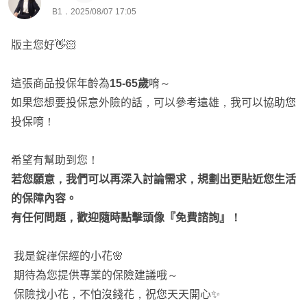
B1．2025/08/07 17:05
版主您好👋🏻
這張商品投保年齡為
15-65歲
唷～
如果您想要投保意外險的話，可以參考遠雄，我可以協助您
投保唷！
希望有幫助到您！
若您願意，我們可以再深入討論需求，規劃出更貼近您生活
的保障內容。
有任何問題，歡迎隨時點擊頭像『免費諮詢』！
我是錠嵂保經的小花🌸
期待為您提供專業的保險建議哦～
保險找小花，不怕沒錢花，祝您天天開心✨