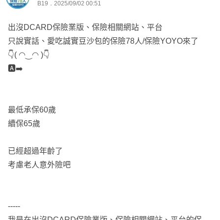
優點:醫療實支雜費手術合併手術不打折、無年度理賠上限;
B19．2025/09/02 00:51
有意外失能扶助金;有癌症一次金;有骨折險
出沒DCARD保險業版、保險相關網站、平台
缺點:門診手術低
只說實話、愛吃誠實豆沙包的保險78人/保險YOYO來了
🌍
👇( ◠‿◠ )👇
優點:重大傷病慢性精神病不打折、相對其他家保費相對平
🅰️➡️
準:住院+手術定額險手術定義較寬鬆
缺點:重大傷病無特定傷病
最低承保60歲
規劃重點保單
續保65歲
⚽醫療實支保證續保；額度至少30萬起跳
⚾重大傷病第一年和慢性精神病、免疫系統不打折
已經超過年齡了
🥎癌症一次金、重大傷病至少各100萬起跳
考慮老人意外險吧
🏀意外實支至少5萬；有意外失能扶助金意外險
🏐病房費一天5000起跳
-----
🎯 成人規劃六大保障
我是在出沒DCARD保險業版、保險相關網站、平台的保險