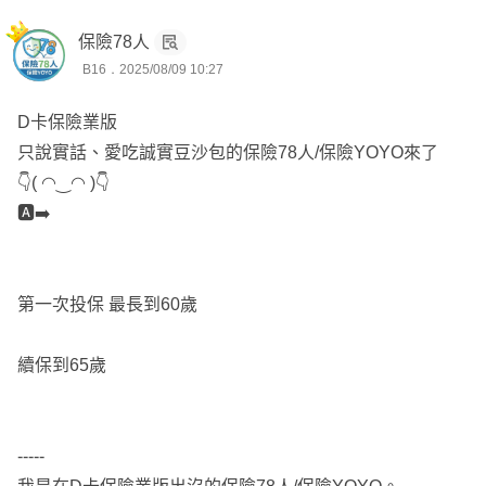
保險78人
B16．2025/08/09 10:27
D卡保險業版
只說實話、愛吃誠實豆沙包的保險78人/保險YOYO來了
👇( ◠‿◠ )👇
🅰️➡️
第一次投保 最長到60歲
續保到65歲
-----