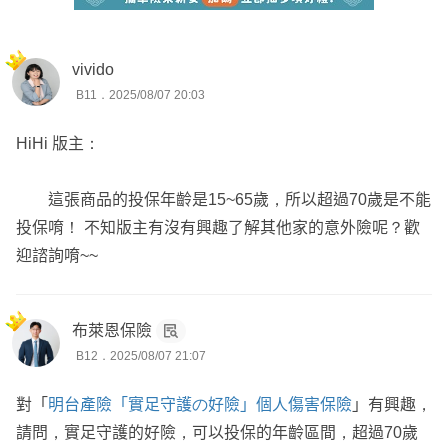
vivido
B11．2025/08/07 20:03
HiHi 版主：
這張商品的投保年齡是15~65歲，所以超過70歲是不能
投保唷！ 不知版主有沒有興趣了解其他家的意外險呢？歡
迎諮詢唷~~
布萊恩保險
B12．2025/08/07 21:07
對「
明台產險「實足守護の好險」個人傷害保險
」有興趣，
請問，實足守護的好險，可以投保的年齡區間，超過70歲