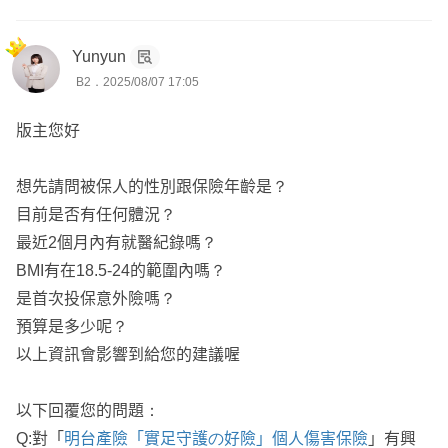
Yunyun
B2．2025/08/07 17:05
版主您好
想先請問被保人的性別跟保險年齡是？
目前是否有任何體況？
最近2個月內有就醫紀錄嗎？
BMI有在18.5-24的範圍內嗎？
是首次投保意外險嗎？
預算是多少呢？
以上資訊會影響到給您的建議喔
以下回覆您的問題：
Q:對「
明台產險「實足守護の好險」個人傷害保險
」有興