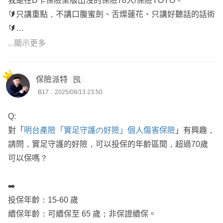
我是在D卡保險業版出沒的保險78人/保險YOYO。
🔰只講重點，不講口腹蜜劍、舌燦蓮花、只講好聽話的話術
🔰
🔰不複製貼上制式版面文，依照個人不同狀況，客製化逐字
...顯示更多
說明，回文才會比較慢🔰
🔰 七年保險年資🔰
保險派特
🔰 保單檢視能回朔當時商品，與之比較當初規劃的缺失🔰
B17．2025/08/13 23:50
🎁 網路普通客戶回答簡單易懂
Q:
🎀 既有客戶詳細講解
對「
明台產險「實足守護の好險」個人傷害保險
」有興趣，
🌞 面談詳細講解保單內容
請問，實足守護的好險，可以投保的年齡區間，超過70歲
⚓保近不保遠、保大不保小
可以保嗎？
☀️ 依照預算規劃內容，不做灌水單
⭐ 不主動推銷、不強迫推銷、不做不實話術
➡️
🌟 低保費高保障
投保年齡：15-60 歲
🎯 不隨意請客戶解舊約，新保單補強部分不足
續保年齡：可續保至 65 歲；非保證續保。