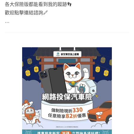
各大保險版都能看到我的蹤跡👣
歡迎點擊連結諮詢🔗