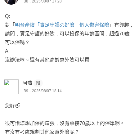
B8．2025/08/07 17:28
Q:
對「
明台產險「實足守護の好險」個人傷害保險
」有興趣，
請問，實足守護的好險，可以投保的年齡區間，超過70歲
可以保嗎？
A:
沒辦法唷～還有其他高齡意外險可以買
阿喬
B9．2025/08/07 18:14
您好👋
很可惜您想加保的這張，沒有承接70歲以上的保單呢。
有沒有考慮規劃其他家意外險呢？