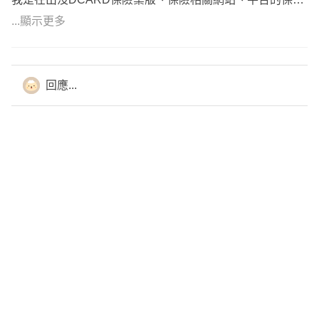
💡壽險
78人/保險YOYO。
💡意外險(死殘/意外實支/意外日額/骨折)
...顯示更多
🔰只講重點，不講口腹蜜劍、舌燦蓮花、只講好聽話的話術
💡醫療險(醫療實支優先；住院日額/手術/定額險次之)
🔰
💡癌症險(一次金癌症險優先；療程型/生存型/實支實付型
🔰不複製貼上制式版面文，依照個人不同狀況，客製化逐字
次之)
回應...
說明，回文才會比較慢🔰
💡重大傷病險(分為重大傷病/重大疾病/特定傷病，重大傷病
🔰 七年保險年資🔰
優先)
🔰 保單檢視能回朔當時商品，與之比較當初規劃的缺失🔰
💡照護險
(主要為失能險/長照險/失智險，目前失能險滅絕，改以意
🎁 網路普通客戶回答簡單易懂
外失能險和重大傷病拉高額度為優先)
🎀 既有客戶詳細講解
🌞 面談詳細講解保單內容
🎯新生兒規劃重點:一個月保費2000初
⚓保近不保遠、保大不保小
新生兒保單常見組合:
☀️ 依照預算規劃內容，不做灌水單
1.🙏+🌍
⭐ 不主動推銷、不強迫推銷、不做不實話術
🙏
🌟 低保費高保障
優點:意外實支額度高、醫療實支雜費手術分開、門診手術
🎯 不隨意請客戶解舊約，新保單補強部分不足