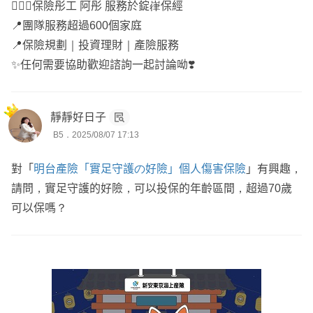
🙋🏻‍♀️保險彤工 阿彤 服務於錠嵂保經
📍團隊服務超過600個家庭
📍保險規劃｜投資理財｜產險服務
✨任何需要協助歡迎諮詢一起討論呦❣️
靜靜好日子
B5．2025/08/07 17:13
對「
明台產險「實足守護の好險」個人傷害保險
」有興趣，
請問，實足守護的好險，可以投保的年齡區間，超過70歲
可以保嗎？