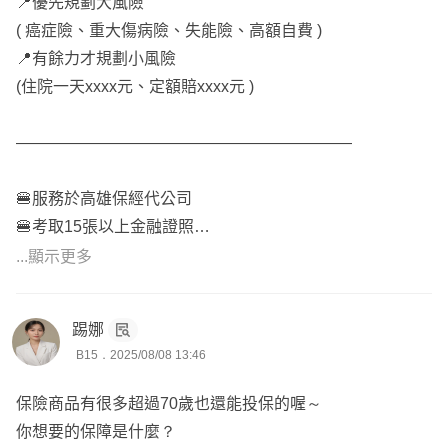
📍優先規劃大風險
( 癌症險、重大傷病險、失能險、高額自費 )
📍有餘力才規劃小風險
(住院一天xxxx元、定額賠xxxx元 )
—————————————————————
🍔服務於高雄保經代公司
🍔考取15張以上金融證照
🍔個人財產風險管理師
...顯示更多
🍔車險調解及勞保諮詢
🍔勞動法令及稅務傳承
踢娜
🍔個人自媒體創作者
B15．2025/08/08 13:46
🍔全台都有提供服務
🍔保險系本科生
保險商品有很多超過70歲也還能投保的喔～
你想要的保障是什麼？