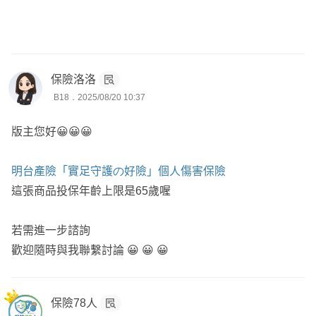
⛄ 全台北中南跑透透
🏆 超過千位網路保戶諮詢
❄️ 出沒DCARD保險業版
⭕ 六大保障 : 醫療、癌症、重大傷病、失能(照護)、意外、
壽險
保險洛洛
B18．2025/08/20 10:37
--
版主您好😀😀😀
常見組合:
明台產險「實足守護の好險」個人傷害保險
1.🙏+🌍
這張商品投保年齡上限是65歲喔
🙏
優點:意外實支額度高、醫療實支雜費手術分開、門診手術
若需進一步諮詢
額度高、特定門診處置
歡迎隨時與我聯繫討論 😀 😀 😀
缺點:每年理賠上限、保費較高
2.🍉+🌍
🍉
保險78人