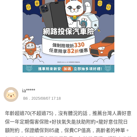
ia*****
B6．2025/08/07 17:18
年齡超過70(不超過75)，沒有體況的話，推薦台灣人壽好意
保一年定期傷害保險+好扶氣失能扶助附約+龍好意住院日
額附約，保證續保到85歲，保費CP值高，高齡者的神單。