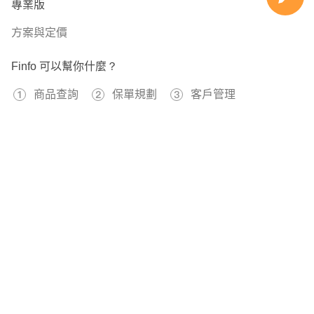
險增加理賠金額。
專業版
優點:醫療實支雜費手術合併手術不打折、無年度理賠上限;
目前的自費(達文西手術、自費鋼板、特殊材料、微創手
方案與定價
有意外失能扶助金;有癌症一次金;有骨折險
術、高端骨材)項目越來越高，實支實付規劃以高雜費且保
缺點:門診手術低
證續保為主。
Finfo 可以幫你什麼？
🌍
商品查詢
保單規劃
客戶管理
優點:重大傷病慢性精神病不打折、相對其他家保費相對平
♨️意外
準:住院+手術定額險手術定義較寬鬆
小朋友意外頻傳，規劃多種意外險種避免後續的就醫負擔，
免費註冊
缺點:重大傷病無特定傷病
意外失能、意外扶助金、意外實支實付、意外日額、意外骨
折，
597449
已經有
位用戶加入 Finfo 的行列
規劃重點保單
尤其避免因嚴重燒燙傷需要長期治療植皮、除疤、壓力衣....
⚽醫療實支保證續保；額度至少30萬起跳
成為為意外重點。
⚾重大傷病第一年和慢性精神病、免疫系統不打折
此外可以規劃小孩弄壞別人物品，需要理賠的白目險。
關於我們
服務條款
隱私權政策
🥎癌症一次金、重大傷病至少各100萬起跳
🏀意外實支至少5萬；有意外失能扶助金意外險
🚑癌症
🏐病房費一天5000起跳
癌症治療的方式非常多，不像以前癌症被視為絕症。
健保放化療副作用非常高，有許多高額、自費的化療、放
本站提供之保險資料、試算工具僅供參考，不應被視為本公司或第三方機構向
您發出商品或服務之要約。
🎯 成人規劃六大保障