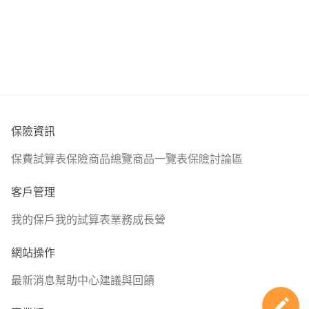
額度高、特定門診處置
⛄ 全台北中南跑透透
缺點:每年理賠上限、保費較高
🏆 超過千位網路保戶諮詢
2.🍉+🌍
❄️ 出沒保險業相關網站
🍉
⭕ 六大保障 : 醫療、癌症、重大傷病、失能(照護)、意外、
優點:醫療實支雜費手術合併手術不打折、無年度理賠上限;
壽險
有癌症一次金;有骨折險
缺點:門診手術低
保險資訊
--
🌍
優點:重大傷病慢性精神病不打折、相對其他家保費相對平
保費試算表
保險商品總覽
商品一覽表
保險討論區
常見組合:
準:住院+手術定額險手術定義較寬鬆
客戶管理
1.🙏+🌍
缺點:重大傷病無特定傷病
🙏
我的保戶
我的試算表
業務成長營
優點:意外實支額度高、醫療實支雜費手術分開、門診手術
🚨醫療險
額度高、特定門診處置
兒童免疫系統尚未健全，生病機會頗高，建議住院住單人
網站操作
缺點:每年理賠上限、保費較高
房，可以避免受到其他病友干擾，除了實支實付的住院額度
最新消息
幫助中心
建議與回饋
2.🍉+🌍
外，利用住院日額，拉高住院病房費已達單人房費用；手術
🍉