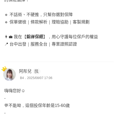
的
line訊息
以利後續討論😊
🔹 不話術、不硬推，只幫你選對保障
🔹 保單健檢｜條款解析｜理賠協助｜客製規劃
👩‍💼 我在【
錠嵂保經
】，用心守護每位保戶的權益
📍 台中出發｜服務全台｜專業證照認證
阿彤兒
B4．2025/08/07 17:06
嗨嗨您好☺️
-
💬不能呦，這個投保年齡是15-60歲
-