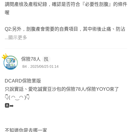
調閱產檢及產程紀錄，確認是否符合『必要性剖腹』的條件
喔
Q2:另外，剖腹產會需要的自費項目，其中術後止痛、防沾
黏醫材、子宮收縮劑看其他文章分享似乎比較沒有理賠疑
...顯示更多
慮，那請問各類除疤凝膠跟貼片HNRB會理賠嗎
保險78人
🅰️基本上要符合『合理使用數量』是有理賠的
B4．2025/06/25 01:14
以個人經驗除疤凝膠大約1-2條，貼片部分則不一定，依照
個案為主喔‼️
DCARD保險業版
只說實話、愛吃誠實豆沙包的保險78人/保險YOYO來了
㊗️理賠順利
👇( ◠‿◠ )👇
🅰️➡️
以上回答希望有幫助到您
Yun服務於錠嵂保經，全台都有服務，已實際協助版上逾百
位保戶規劃專屬的保障
不知道你是去哪一家