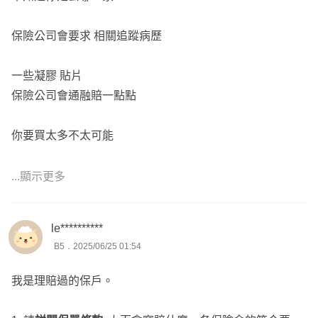
想要進一步諮詢歡迎主動點擊『放大鏡聯絡資訊』,留下您
的lineID以利後續討論😊
保險公司會要求 相關追蹤病歷
一些凝膠 貼片
保險公司會通融賠一點點
你要買太多不太可能
...顯示更多
-----
我是在DCARD保險業版出沒的保險78人/保險YOYO。
le**********
🔰只講重點，不講口腹蜜劍、舌燦蓮花、只講好聽話的話術
B5．2025/06/25 01:54
🔰
🔰不複製貼上制式版面文，依照個人不同狀況，客製化逐字
我是理賠過的保戶。
說明，回文才會比較慢🔰
🔰 七年保險年資🔰