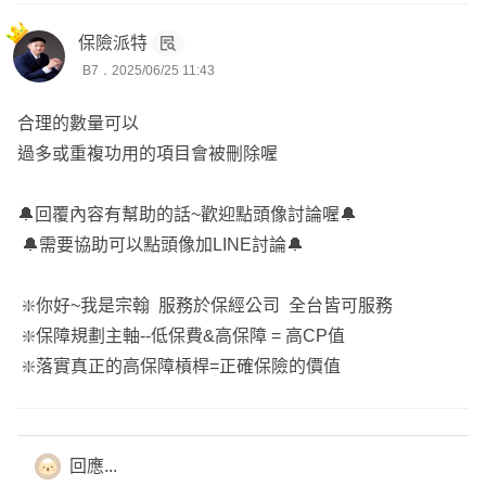
小朋友意外頻傳，規劃多種意外險種避免後續的就醫負擔，
保險派特
意外失能、意外扶助金、意外實支實付、意外日額、意外骨
B7．2025/06/25 11:43
折，
尤其避免因嚴重燒燙傷需要長期治療植皮、除疤、壓力衣....
合理的數量可以
成為為意外重點。
過多或重複功用的項目會被刪除喔
此外可以規劃小孩弄壞別人物品，需要理賠的白目險。
🔔回覆內容有幫助的話~歡迎點頭像討論喔🔔
🚑癌症
🔔需要協助可以點頭像加LINE討論🔔
癌症治療的方式非常多，不像以前癌症被視為絕症。
健保放化療副作用非常高，有許多高額、自費的化療、放
❇️你好~我是宗翰 服務於保經公司 全台皆可服務
療，能夠更精準的針對癌細胞，
❇️保障規劃主軸--低保費&高保障 = 高CP值
光子治療:電腦刀、螺旋刀、諾力刀、銳速刀、弧形刀、亞
❇️落實真正的高保障槓桿=正確保險的價值
瑟刀、真光刀
粒子治療:
質子治療、重粒子治療
回應...
標靶放射線；