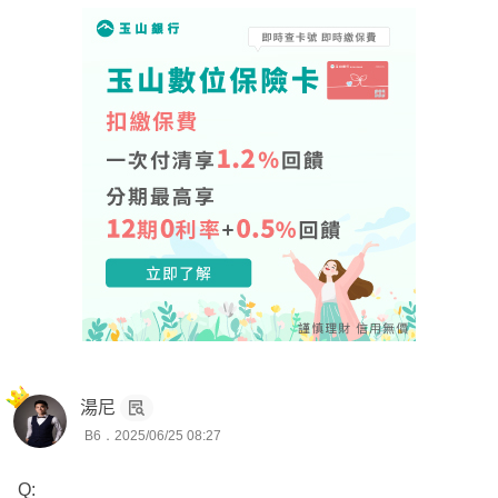
--
3. 恭喜妳生寶寶囉! 祝妳和寶寶身體健康! 祝休養順利!
規劃重點
⚽醫療實支保證續保；額度至少30萬起跳
⚾重大傷病第一年和慢性精神病、免疫系統不打折
🥎癌症一次金至少各100萬起跳
🏀意外實支至少5萬；有意外失能扶助金意外險
🏐病房費一天5000起跳
🎯 成人規劃六大保障
💡壽險
💡意外險(死殘/意外實支/意外日額/骨折)
💡醫療險(醫療實支優先；住院日額/手術/定額險次之)
💡癌症險(一次金癌症險優先；療程型/生存型/實支實付型
湯尼
次之)
B6．2025/06/25 08:27
💡重大傷病險(分為重大傷病/重大疾病/特定傷病，重大傷病
Q:
優先)