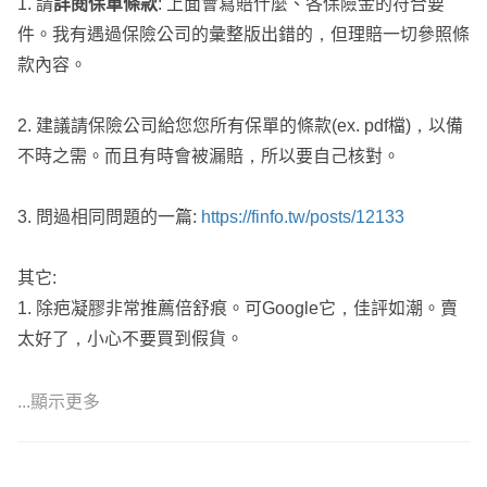
1. 請
詳閱保單條款
: 上面會寫賠什麼、各保險金的符合要
🔰 保單檢視能回朔當時商品，與之比較當初規劃的缺失🔰
件。我有遇過保險公司的彙整版出錯的，但理賠一切參照條
款內容。
🎁 網路普通客戶回答簡單易懂
🎀 既有客戶詳細講解
2. 建議請保險公司給您您所有保單的條款(ex. pdf檔)，以備
🌞 面談詳細講解保單內容
不時之需。而且有時會被漏賠，所以要自己核對。
⚓保近不保遠、保大不保小
☀️ 依照預算規劃內容，不做灌水單
3. 問過相同問題的一篇:
https://finfo.tw/posts/12133
⭐ 不主動推銷、不強迫推銷、不做不實話術
🌟 低保費高保障
其它:
🎯 不隨意請客戶解舊約，新保單補強部分不足
1. 除疤凝膠非常推薦倍舒痕。可Google它，佳評如潮。賣
⛄ 全台北中南跑透透
太好了，小心不要買到假貨。
🏆 超過千位網路保戶諮詢
❄️ 出沒DCARD保險業版
2. 若傷口癒合不良、有問題、想處理疤痕，且超出產科專
...顯示更多
⭕ 六大保障 : 醫療、癌症、重大傷病、失能(照護)、意外、
科護理師能力而要看皮膚科醫師。若您住大台北，非常推薦
壽險
陳凱隆醫師。他超強! 也很會推薦其它醫師。