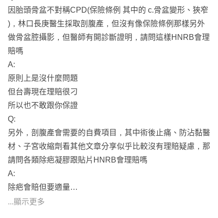
因胎頭骨盆不對稱CPD(保險條例 其中的 c.骨盆變形、狹窄
💡照護險
)，林口長庚醫生採取剖腹產，但沒有像保險條例那樣另外
(主要為失能險/長照險/失智險，目前失能險滅絕，改以意
做骨盆腔攝影，但醫師有開診斷證明，請問這樣HNRB會理
外失能險和為優先，輔以一年期長照險和失智險，預算夠再
賠嗎
考慮長照險)
A:
原則上是沒什麼問題
🎯新生兒規劃重點:一個月保費2000初
但台壽現在理賠很刁
🚨醫療險
所以也不敢跟你保證
兒童免疫系統尚未健全，生病機會頗高，建議住院住單人
Q:
房，可以避免受到其他病友干擾，除了實支實付的住院額度
另外，剖腹產會需要的自費項目，其中術後止痛、防沾黏醫
外，利用住院日額，拉高住院病房費已達單人房費用；手術
材、子宮收縮劑看其他文章分享似乎比較沒有理賠疑慮，那
險增加理賠金額。
請問各類除疤凝膠跟貼片HNRB會理賠嗎
目前的自費(達文西手術、自費鋼板、特殊材料、微創手
A:
術、高端骨材)項目越來越高，實支實付規劃以高雜費且保
除疤會賠但要適量
證續保為主。
重複性太高的費用
...顯示更多
台壽現在都會砍掉
♨️意外