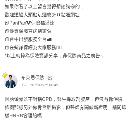
如果你看了以上留言覺得想諮詢😃的，
歡迎透過大頭貼🙋迴紋針📎點選網址，
📕PanPan🐼保險福潘達
📕優質保障直送到家🚀
📕台中出發服務全台🚅
📕在錠嵂保經為大家服務🧑‍⚖️
*以上純粹為保險資訊分享，非保險商品之廣告。
布萊恩保險
B2．2025/06/25 00:49
因胎頭骨盆不對稱CPD，醫生採取剖腹產，但沒有像保險
條例那樣另外做骨盆腔攝影，但醫師有開診斷證明，請問這
樣HNRB會理賠嗎