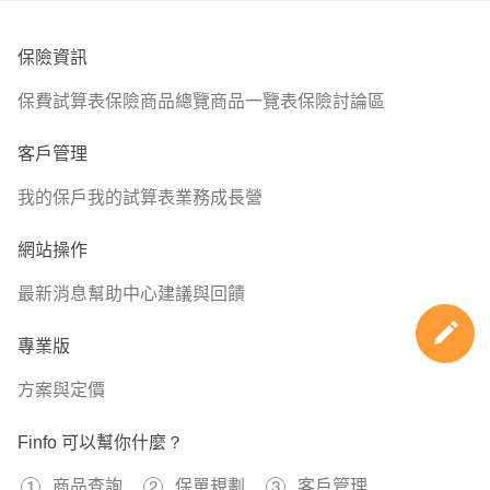
為優先、，輔以一年期長照險，失智險，有預算再來規劃長
照險
保險資訊
保費試算表
保險商品總覽
商品一覽表
保險討論區
｢歡迎GOOGLE搜尋、點擊頭像和點選連結討論喔 ^0^ ｣ 💯
客戶管理
我的保戶
我的試算表
業務成長營
網站操作
最新消息
幫助中心
建議與回饋
專業版
方案與定價
Finfo 可以幫你什麼？
商品查詢
保單規劃
客戶管理