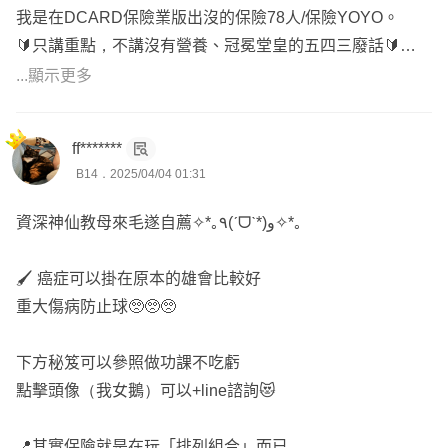
我是在DCARD保險業版出沒的保險78人/保險YOYO。
等理賠爭議。
🔰只講重點，不講沒有營養、冠冕堂皇的五四三廢話🔰
.
🔰不複製貼上制式版面文，依照個人不同狀況，客製化逐字
...顯示更多
------分隔線------
說明，回文才會比較慢🔰
.
一份完整的保單應具備：
ff*******
🎁 網路普通客戶回答簡單易懂
🎯低保費高保障，把錢花在刀口上
B14．2025/04/04 01:31
🎀 既有客戶詳細講解
.
🌞 面談詳細講解保單內容
資深神仙教母來毛遂自薦✧*｡٩(ˊᗜˋ*)و✧*｡
🎯保大再保小，保近再保遠
⚓保近不保遠、保大不保小
優先規劃大風險的保障。
☀️ 依照預算規劃內容，不做灌水單
🖌️ 癌症可以掛在原本的雄會比較好
(數萬元的自費藥材、癌症重傷)
⭐ 不主動推銷、不強迫推銷、不做不實話術
重大傷病防止球🥺🥺🥺
.
🌟 低保費高保障
🎯包含五大保障
🎯 不隨意請客戶解舊約，新保單補強部分不足
下方秘笈可以參照做功課不吃虧
🧷意外險
⛄ 全台北中南跑透透
點擊頭像（我女鵝）可以+line諮詢😻
🧷 醫療險
🏆 超過千位網路保戶諮詢
🧷 癌症險
❄️ 出沒DCARD保險業版
📍其實保險就是在玩「排列組合」而已
🧷 重大傷病險