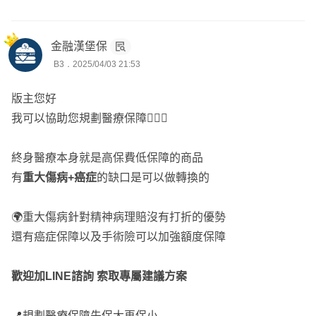
4-5年前投保遠雄HJ4(1000元日額)終身20年期年繳1萬初頭
Q:想降低額度為500日額不確定該不該解?
金融漢堡保
主約已減額繳清附約已有XCD等癌症險!
B3．2025/04/03 21:53
是否建議轉規劃全球重大傷病定期30年期+定期防癌
是否推薦?
版主您好
我可以協助您規劃醫療保障🙋🏻‍♂️
🅰️想先請問是否有投保遠雄癌症一次金CJ2、RQ1？目前要
調整的原因是預算考量嗎？
終身醫療本身就是高保費低保障的商品
有
重大傷病+癌症
的缺口是可以做轉換的
如果有的話，在預算允許下建議保留終身醫療HJ4
重大傷病可以參考全球的規劃沒問題
🌍重大傷病針對精神病理賠沒有打折的優勢
👉🏻再依性別、保險年齡、需求與預算來看規劃專屬方案
還有癌症保障以及手術險可以加強額度保障
若需服務人員，可協助您投保送件及提供後續服務
歡迎加LINE諮詢 索取專屬建議方案
Yun服務於錠嵂保經，
全台都有服務，已實際協助版上逾百
位保戶規劃專屬的保障
📍規劃醫療保障先保大再保小