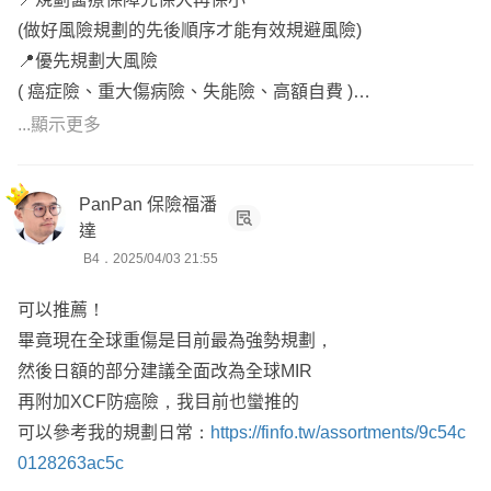
想要進一步諮詢歡迎主動點擊『
放大鏡聯絡資訊
』,留下您
(做好風險規劃的先後順序才能有效規避風險)
的
lineID
以利後續討論😊
📍優先規劃大風險
( 癌症險、重大傷病險、失能險、高額自費 )
📍有餘力才規劃小風險
...顯示更多
(住院一天xxxx元、定額賠xxxx元 )
PanPan 保險福潘
—————————————————————
達
B4．2025/04/03 21:55
🍔服務於高雄保經代公司
🍔考取15張以上金融證照
可以推薦！
🍔個人財產風險管理師
畢竟現在全球重傷是目前最為強勢規劃，
🍔車險調解及勞保諮詢
然後日額的部分建議全面改為全球MIR
🍔勞動法令及稅務傳承
再附加XCF防癌險，我目前也蠻推的
🍔個人自媒體創作者
可以參考我的規劃日常：
https://finfo.tw/assortments/9c54c
🍔全台都有提供服務
0128263ac5c
🍔保險系本科生