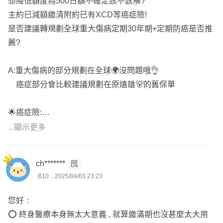
想降低額度為500日額不確定該不該解?
主約已減額繳清附約已有XCD等癌症險!
是否建議轉規劃全球重大傷病定期30年期+定期防癌是否推
薦?
A:重大傷病的部分規劃在全球🌍沒問題哦👌
癌症部分會比較建議規劃在原遠雄🐻的舊保單
🌟癌症險:
1.🐻:XCD+CJ2+RQ1(有理賠併發症，主要拉高癌症一次金
...顯示更多
的額度)
2.🌏:XCF(一次金)
ch*******
B10．2025/04/03 23:23
🌟重大傷病:
⭕定期
您好：
1.🌏:DCE+XDE(慢性精神病理賠不會打折)
⭕ 終身醫療本身無太大意義 , 就算繳滿期也沒甚麼太大用