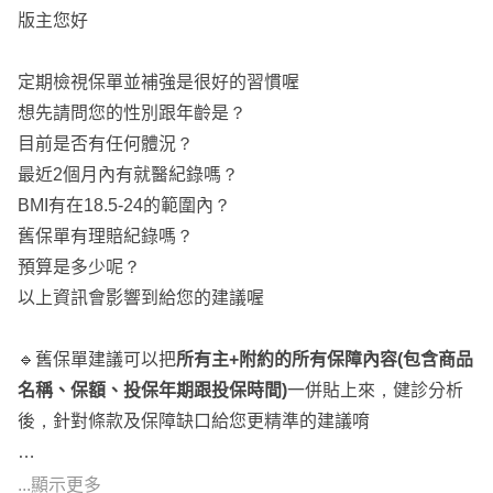
版主您好
定期檢視保單並補強是很好的習慣喔
想先請問您的性別跟年齡是？
目前是否有任何體況？
最近2個月內有就醫紀錄嗎？
BMI有在18.5-24的範圍內？
舊保單有理賠紀錄嗎？
預算是多少呢？
以上資訊會影響到給您的建議喔
🔹舊保單建議可以把
所有主+附約的所有保障內容(包含商品
名稱、保額、投保年期跟投保時間)
一併貼上來，健診分析
後，針對條款及保障缺口給您更精準的建議唷
以下先回覆您的問題：
...顯示更多