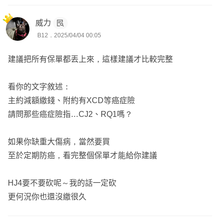
.
威力
------分隔線------
B12．2025/04/04 00:05
.
買保險除了買對不買貴，
建議把所有保單都丟上來，這樣建議才比較完整
最重要的是找對人買。
.
看你的文字敘述：
我是鵬宇 (Brian)
主約減額繳錢、附約有XCD等癌症險
💎「#年資10年」「#連續7年全公司醫療險件數前10名」
請問那些癌症險指…CJ2、RQ1嗎？
8成保戶來自網路，服務過1,700多位客戶、700多個家庭。
熟悉各家保險公司商品，理賠經驗豐富，在保經公司擔任經
如果你缺重大傷病，當然要買
理，兼任個人事務所 負責人，也是布萊恩保險 網站負責
至於定期防癌，看完整個保單才能給你建議
人，#全省皆可服務 ，北中南皆有保戶，各大社團皆有保戶
^^
HJ4要不要砍呢～我的話一定砍
.
更何況你也還沒繳很久
💎具備「#核保人員」及「#理賠人員」證照
(📌通常要到保險公司應徵核保/理賠才會考這兩張證照。)