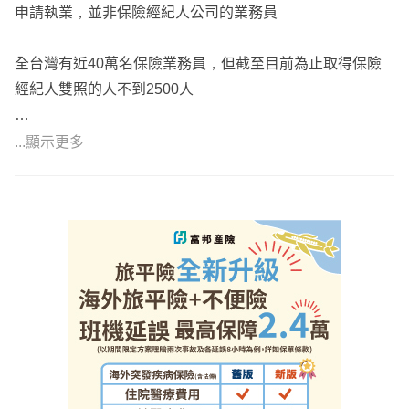
申請執業，並非保險經紀人公司的業務員
全台灣有近40萬名保險業務員，但截至目前為止取得保險
經紀人雙照的人不到2500人
國考合格資格取得不易，但也就是如此，對保戶來說等於有
...顯示更多
個更客觀選擇的方向
⭕️有豐富核保經驗，可協助處理體況件，曾協助不少有體
況客戶完成保險規劃
曾協助過的案例：卵圓孔未閉合、早產低體重、乳房纖維囊
腫、子宮肌瘤、巧克力囊腫、泌尿道感染…等等，可參閱個
人電子名片⬆️⬆️
⭕️曾協助多位保戶處理理賠、契約爭議，爭取理賠金，保