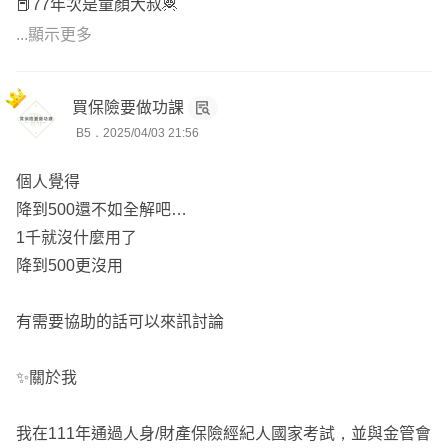
📕77年次是童顏大叔🦧
📕台中出發全台服務🚝
...顯示更多
📕錠嵂保經業務主任🧑‍⚖️
買保險要做功課
B5．2025/04/03 21:56
個人覺得
降到500還不如全解吧…
1千就沒什麼用了
降到500更沒用
有需要協助的話可以來訊討論
✨關於我
我在111年通過人身/財產保險經紀人國家考試，並與金管會