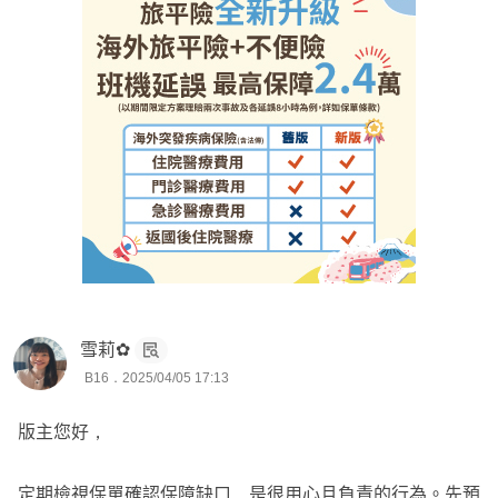
➡️意外➡️醫療➡️重大傷病➡️癌症➡️壽險➡️長照
我深信保險應該「很容毅」——讓每一分錢都花在刀口上為
♨️意外
您和您的家人提供最實在的保障
小朋友意外頻傳，規劃多種意外險種避免後續的就醫負擔，
如果您對保險有任何疑問，或想了解如何規劃適合自己的保
意外失能、意外扶助金、意外實支實付、意外日額、意外骨
障，歡迎點擊頭像找我討論！
折，
尤其避免因嚴重燒燙傷需要長期治療植皮、除疤、壓力衣....
成為為意外重點。
此外可以規劃小孩弄壞別人物品，需要理賠的白目險。
🚑癌症
癌症治療的方式非常多，不像以前癌症被視為絕症。
雪莉✿
健保放化療副作用非常高，有許多高額、自費的化療、放
B16．2025/04/05 17:13
療，能夠更精準的針對癌細胞，
光子治療:電腦刀、螺旋刀、諾力刀、銳速刀、弧形刀、亞
版主您好，
瑟刀、真光刀
粒子治療:
定期檢視保單確認保障缺口，是很用心且負責的行為。先預