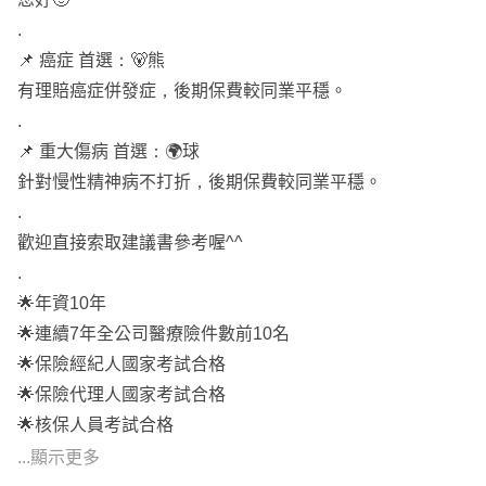
.
📌 癌症 首選：🐻熊
有理賠癌症併發症，後期保費較同業平穩。
.
📌 重大傷病 首選：🌍球
針對慢性精神病不打折，後期保費較同業平穩。
.
歡迎直接索取建議書參考喔^^
.
🌟年資10年
🌟連續7年全公司醫療險件數前10名
🌟保險經紀人國家考試合格
🌟保險代理人國家考試合格
🌟核保人員考試合格
🌟理賠人員考試合格
...顯示更多
全省皆可服務喔^^