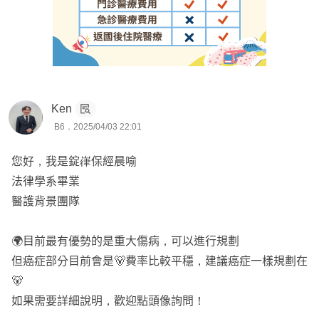
障客戶應有的權益
意外撞斷牙齒被保險公司限額理賠爭議、意外受傷輔具拒賠
爭議、白內障門診手術爭議、保險公司違法解除契約，後續
成功救回、大小車禍調解、腦中風失能3級理賠爭議…等
Ken
等，可參閱個人電子名片⬆️⬆️
B6．2025/04/03 22:01
🔺既有保戶：免費提供相關專業協助
您好，我是錠嵂保經晨喻
🔻非既有保戶：依個案收費，可代寫申訴函、評議文、出席
法律學系畢業
車禍調解
醫護背景團隊
✅99%以上客戶來自網路社群，只講真話、客觀積極
🌍目前最有優勢的是重大傷病，可以進行規劃
✅多篇文章被收錄到商業周刊，專業度、客觀性可受公評
但癌症部分目前會是🐻費率比較平穩，建議癌症一樣規劃在
✅專長條款分析、商品比較，讓你每分錢都花在刀口上
🐻
✅研究低保費高保障的罐頭保單數年，全台各地皆有保戶，
如果需要詳細說明，歡迎點頭像詢問！
服務不限於單一地區