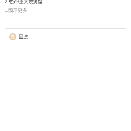
2.意外/重大燒燙傷
(非疾病 突發 外來 例如八仙塵爆)
...顯示更多
3.癌症一次金or療程型
(癌症蟬聯35年死因冠軍且支出龐大)
4.重大傷病一次金
回應...
(包含癌症,一旦發生可以先給付一筆高額的緊急醫療金)
5.長照照護金(請瑪麗亞的錢 機率最小,但一旦發生時,損失是
最大的支出)
以上是給您的建議，如果想進一步討論或諮詢，請點我頭像
傳送訊息，謝謝您!!