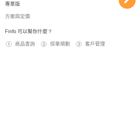
專業版
方案與定價
Finfo 可以幫你什麼？
商品查詢
保單規劃
客戶管理
免費註冊
597356
已經有
位用戶加入 Finfo 的行列
關於我們
服務條款
隱私權政策
本站提供之保險資料、試算工具僅供參考，不應被視為本公司或第三方機構向