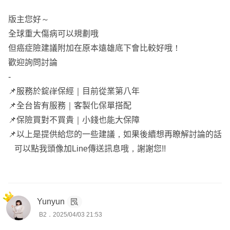
版主您好～
全球重大傷病可以規劃哦
但癌症險建議附加在原本遠雄底下會比較好哦！
歡迎詢問討論
-
📌服務於錠嵂保經｜目前從業第八年
📌全台皆有服務｜客製化保單搭配
📌保險買對不買貴｜小錢也能大保障
📌以上是提供給您的一些建議，如果後續想再瞭解討論的話
可以點我頭像加Line傳送訊息哦，謝謝您!!
Yunyun
B2．2025/04/03 21:53