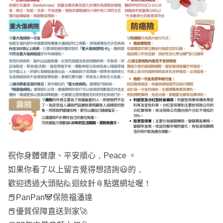
祝你身體健康、平安順心，Peace 。
如果你看了以上留言覺得想諮詢😃的，
歡迎透過大頭貼🙋迴紋針📎點選網址喔！
📕PanPan🐼保險福潘達
📕優質保障直送到家🚀