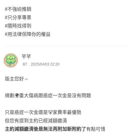
#不強迫推銷
#只分享專業
#隨時找得到
#用法律保障你的權益
芊芊
B7．2025/04/03 22:20
版主您好～
規劃🌍重大傷病跟癌症一次金是沒有問題
只是癌症一次金還是🐻家費率最優勢
但您有提到主約已經減額繳清
主約減額繳清後是無法再附加新附約了
有點可惜