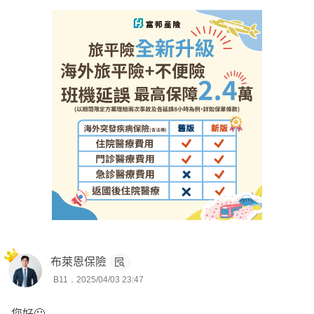
⭕ 是否建議轉規劃全球重大傷病定期30年期+定期防癌
是否推薦?
以上這句話的最後"+定期防癌" 應該是誤植 ,
加XDE重大傷病就沒錯~
以上回覆提供參考 , 若有疑問或不清楚之處 , 可點頭像連結
來訊詢問或討論
布萊恩保險
B11．2025/04/03 23:47
您好🙂