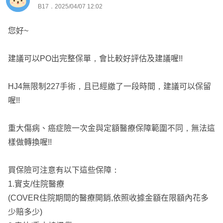
B17．2025/04/07 12:02
🌀照護險
主要為失能險/長照險，目前失能險滅絕，改以意外失能險
綜上所述，如有預算考量，可刪除 遠雄療程型癌症險XC
您好~
為優先、，輔以一年期長照險，失智險，有預算再來規劃長
D、調降HJ4保額，新增全球重大傷病
照險
建議可以PO出完整保單，會比較好評估及建議喔!!
｢歡迎GOOGLE搜尋、點擊頭像和點選連結討論喔 ^0^ ｣ 💯
可依您預算與舊有保單~來討論喔
HJ4無限制227手術，且已經繳了一段時間，建議可以保留
喔!!
如不嫌棄我的話，歡迎點擊「大頭貼的連結」一起討論。
------------
重大傷病、癌症險一次金與定額醫療保障範圍不同，無法這
規劃保單不易，看懂條款更難，買對不買貴，多方比較不吃
樣做轉換喔!!
虧。
雪莉擅長各家商品搭配及條款比較，已在網站協助多位客戶
買保險可注意有以下這些保障：
完成個人保障
1.實支/住院醫療
專挑高ＣＰ值、條款有利於客戶的商品給我的客戶。
(COVER住院期間的醫療開銷,依照收據金額在限額內花多
讓我針對你的需求，為您規劃專屬保單😊
少賠多少)