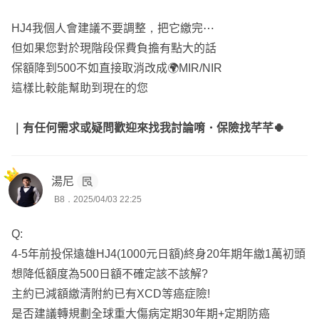
HJ4我個人會建議不要調整，把它繳完⋯
但如果您對於現階段保費負擔有點大的話
保額降到500不如直接取消改成🌍MIR/NIR
這樣比較能幫助到現在的您
｜有任何需求或疑問歡迎來找我討論唷・保險找芊芊🍀
湯尼
B8．2025/04/03 22:25
Q:
4-5年前投保遠雄HJ4(1000元日額)終身20年期年繳1萬初頭
想降低額度為500日額不確定該不該解?
主約已減額繳清附約已有XCD等癌症險!
是否建議轉規劃全球重大傷病定期30年期+定期防癌