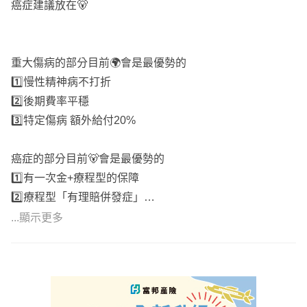
癌症建議放在🐻
💡重大傷病險(分為重大傷病/重大疾病/特定傷病，重大傷病
優先)
5️⃣有預算可加一點醫療險
💡照護險
重大傷病的部分目前🌍會是最優勢的
(主要為失能險/長照險/失智險，目前失能險滅絕，改以意
6️⃣保費差額存起來當教育基金或退休金
1️⃣慢性精神病不打折
外失能險和為優先，輔以一年期長照險和失智險，預算夠再
定期定額或分紅保單都可以參考
2️⃣後期費率平穩
考慮長照險)
3️⃣特定傷病 額外給付20%
📌
🎯新生兒規劃重點:一個月保費2000初
新生兒神仙教母業務總監全台跑👶🏻
癌症的部分目前🐻會是最優勢的
🚨醫療險
代理30家擅長各家保險分析講重點
1️⃣有一次金+療程型的保障
兒童免疫系統尚未健全，生病機會頗高，建議住院住單人
白話不失專業阿莎力又乾脆不灌水
2️⃣療程型「有理賠併發症」
房，可以避免受到其他病友干擾，除了實支實付的住院額度
3️⃣後期保費平穩
...顯示更多
外，利用住院日額，拉高住院病房費已達單人房費用；手術
4️⃣陸續得初、輕癌症、重度 不會扣除已領保額
險增加理賠金額。
目前的自費(達文西手術、自費鋼板、特殊材料、微創手
術、高端骨材)項目越來越高，實支實付規劃以高雜費且保
保障規劃優先排序
證續保為主。