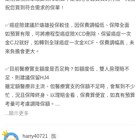
質子治療、重粒子治療
祝您買到符合需求的保單！
標靶放射線；
硼中子捕獲治療、 肽受體-放射性核素治療 、攝護腺特異性
✅癌症險建議於遠雄投保較佳，因保費調幅低、保障全面
膜抗原
如預算有限，可將療程型癌症險XCD刪除、保留癌症一次
此外，還有標靶藥物、免疫療法....等等。
金CJ2就好，如轉到全球癌症一次金XCF、保費調幅高，未
來負擔會更大。
挑選重點:一次金額度越高越好，療程型、生存型、實支實
付型為輔助
✅目前醫療實支額度是否足夠？如額度低，雙人房理賠不
足、則建議保留HJ4
🛎️重大傷病
雖定額醫療非主流、但醫療實支的保額不足時，會幫到不少
重大險種主要分為重大疾病(七項)、特定傷病(30~40項，例
忙，況且保障終身、以理賠金看，保費算便宜，如真有預算
如精選傷病)、重大傷病(300多項，健保署認定、標準明
考量可考慮調降保額。
確、見卡就賠)
...顯示更多
✅重大傷病可於全球補強，保費調幅低、保障全面精神病不
挑選重點:第一年不打折、慢性精神病不打折
打折，保障項目廣300多項，並含積極治療的癌症，新增全
harry40721
球重大傷病DCE+XDE是沒問題的。