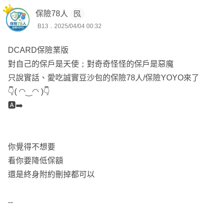
可以更精確協助保戶與保險公司核保科/理賠科溝通，為保
保險78人
B13．2025/04/04 00:32
戶爭取相關權益。
處理過新生兒黃疸、腦室擴大、三尖瓣逆流、泌尿道感染、
DCARD保險業版
關節發育不良、早期心房收縮、卵圓孔未閉合、多指症、蠶
對自己的保戶是天使；對奇奇怪怪的保戶是惡魔
豆症、血管瘤、呼吸窘迫、心房中隔缺損、甲狀腺低下、早
只說實話、愛吃誠實豆沙包的保險78人/保險YOYO來了
產低體重、成人三高、B肝、氣喘、甲亢、囊腫、子宮肌
👇( ◠‿◠ )👇
瘤、內膜異位等體況。
🅰️➡️
.
💎 具備「#保險經紀人國家考試」證照
(📌全台僅 5%保險業務通過這項考試）
你覺得不想要
有保險法及保險學專業，也有法律學分，可協助處理理賠爭
看你要降低保額
議，幫寫「#申訴函」跟「#評議函」。📌非保戶採收費接
還是終身附約刪掉都可以
案，若親友有理賠糾紛也可以轉介紹給我。
成功處理過癌症短期出險拒賠、契約不實告知被解除、急診
--
待床拒賠、牙齒手術拒賠、剖腹除疤凝膠拒賠、剖腹月子餐
拒賠、院外購買輔具拒賠、冷凍治療限縮次數、失能險拒賠