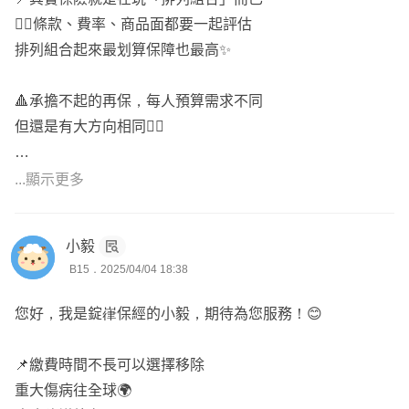
⭕ 六大保障 : 醫療、癌症、重大傷病、失能(照護)、意外、
👉🏻條款、費率、商品面都要一起評估
🧷 壽險
壽險
排列組合起來最划算保障也最高✨
.
「歡迎點擊頭像加LINE討論喔^^」
--
🔺承擔不起的再保，每人預算需求不同
規劃重點
但還是有大方向相同👇🏻
⚽醫療實支保證續保；額度至少30萬起跳
⚾重大傷病第一年和慢性精神病、免疫系統不打折
1️⃣醫療實支：邦、🌟
...顯示更多
🥎癌症一次金至少各100萬起跳
（首選保證續保，cover自費的雜費有30萬）
🏀意外實支至少5萬；有意外失能扶助金意外險
🏐病房費一天5000起跳
小毅
2️⃣意外三寶（包含燒燙傷保障）
B15．2025/04/04 18:38
🎯 成人規劃六大保障
3️⃣重大傷病保額100萬：🌍
您好，我是錠嵂保經的小毅，期待為您服務！😊
💡壽險
（首選慢性精神病不打折理賠的）
💡意外險(死殘/意外實支/意外日額/骨折)
📌繳費時間不長可以選擇移除
💡醫療險(醫療實支優先；住院日額/手術/定額險次之)
4️⃣罹癌一次金為主+療程型為輔長期抗戰：🐻
重大傷病往全球🌍
💡癌症險(一次金癌症險優先；療程型/生存型次之)
（罹癌多自費標靶一次金先緩衝有錢做治療）