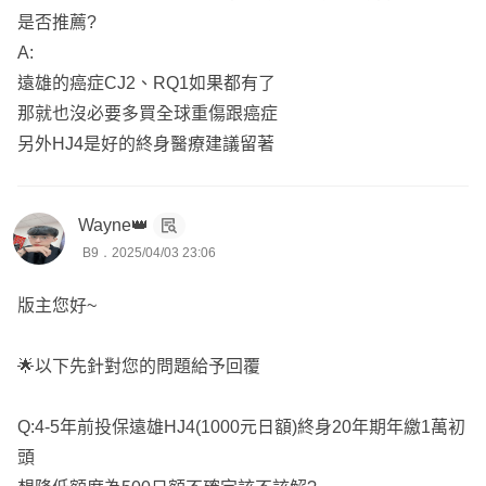
是否推薦?
A:
遠雄的癌症CJ2、RQ1如果都有了
那就也沒必要多買全球重傷跟癌症
另外HJ4是好的終身醫療建議留著
Wayne👑
B9．2025/04/03 23:06
版主您好~
🌟以下先針對您的問題給予回覆
Q:4-5年前投保遠雄HJ4(1000元日額)終身20年期年繳1萬初
頭