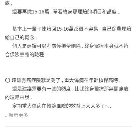
⭕終身
處 ,
2.富邦:SDA(還本型)/SDB
還要再繳15-16萬 , 單看終身那理賠的項目和額度...
-
基本上一輩子連賠回15-16萬都很不容易 , 自己保費理賠
🔅 我是辰恩 服務於錠嵂保經 🔅
給自己的概念 ,
🔅 保險買對不買貴｜小錢也能大保障🔅
個人是建議可以考慮停損全刪除 , 終身醫療本身就不符
🔅 有需要後續規劃都可以與我分享🔅
合保險意義的險種...
⭕ 遠雄有癌症險就足夠了 , 重大傷病在年輕槓桿高時 ,
還是建議需要有一些的額度 , 比起終身醫療那無關痛癢
的理賠來說..
定期重大傷病在轉嫁風險的效益上大太多了~
...顯示更多