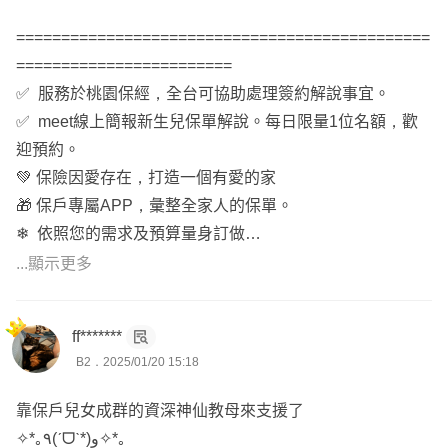
==============================================
========================
✅ 服務於桃園保經，全台可協助處理簽約解說事宜。
✅ meet線上簡報新生兒保單解說。每日限量1位名額，歡
迎預約。
💚 保險因愛存在，打造一個有愛的家
🎁 保戶專屬APP，彙整全家人的保單。
❄ 依照您的需求及預算量身訂做
❄ 線上諮詢請您【點擊大頭貼】
...顯示更多
ff*******
B2．2025/01/20 15:18
靠保戶兒女成群的資深神仙教母來支援了
✧*｡٩(ˊᗜˋ*)و✧*｡