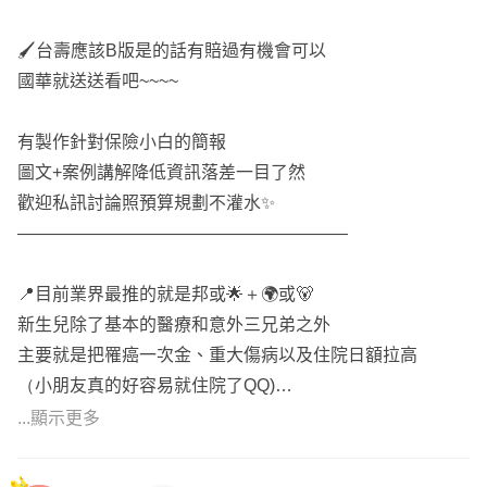
🖌️台壽應該B版是的話有賠過有機會可以
國華就送送看吧~~~~
有製作針對保險小白的簡報
圖文+案例講解降低資訊落差一目了然
歡迎私訊討論照預算規劃不灌水✨
———————————————————
📍目前業界最推的就是邦或🌟＋🌍或🐻
新生兒除了基本的醫療和意外三兄弟之外
主要就是把罹癌一次金、重大傷病以及住院日額拉高
（小朋友真的好容易就住院了QQ)
...顯示更多
📍其實保險就是在玩「排列組合」而已
👉🏻因此除了考量條款費率外