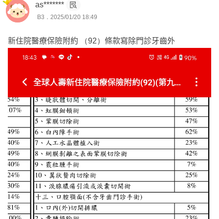
as*******
還會連同”商品面“一起綜合評估做取捨
B3．2025/01/20 18:49
透過排列組合將有限的預算發揮到最大效益✨
新住院醫療保險附約 （92）條款寫除門診牙齒外
📌
資深新生兒神仙教母業務總監全台跑👶🏻
代理30家擅長各家保險分析條款講重點