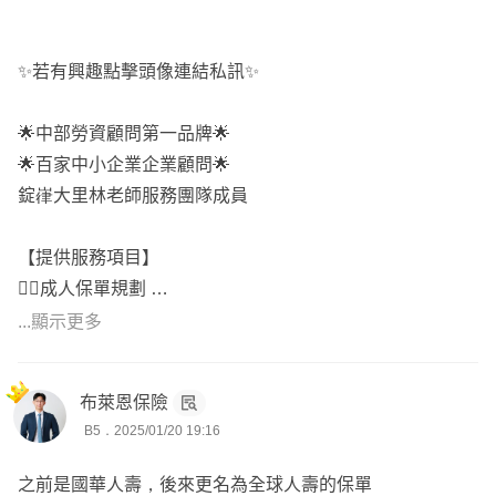
✨若有興趣點擊頭像連結私訊✨
🌟中部勞資顧問第一品牌🌟
🌟百家中小企業企業顧問🌟
錠嵂大里林老師服務團隊成員
【提供服務項目】
🙍‍♂️成人保單規劃
🤰新生兒保單規劃
...顯示更多
🐉一站式保險服務
✍️保單健檢條款分析
布萊恩保險
🚓車禍調解及勞保諮詢
B5．2025/01/20 19:16
🧑‍⚖️勞動法令及稅務傳承
之前是國華人壽，後來更名為全球人壽的保單