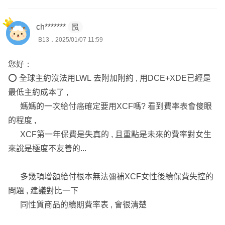
ch*******
B13．2025/01/07 11:59
您好：
⭕️ 全球主約沒法用LWL 去附加附約 , 用DCE+XDE已經是
最低主約成本了 ,
媽媽的一次給付癌確定要用XCF嗎? 看到費率表會傻眼
的程度 ,
XCF第一年保費是失真的 , 且重點是未來的費率對女生
來說是極度不友善的...
多幾項增額給付根本無法彌補XCF女性後續保費失控的
問題 , 建議對比一下
同性質商品的續期費率表 , 會很清楚