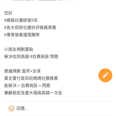
您好
4️⃣
簡單的健康告知詢問：
#網路社團經營5年
--
#各大保險社團好評推薦業務
【告知資訊影響規劃方案的內容喔】
#專業營養護理團隊
--
① 目前有沒有任何體況呢？
小朋友規劃重點
② 5年內有沒有任何慢性疾病？
解決住院高額 #自費病房 問題
③ 最近2個月內有就醫紀錄嗎？
④ 有看過精神科有用過藥嗎？
建議規劃 富邦+全球
⑤ BMI有在18.5-24的範圍內？
image.png
267.51 KB
實支實付是目前媽媽社團推薦
能解決 < 自費病房 > 問題
28歲媽媽建議：
兼顧癌症及重大傷病高額一次金
5️⃣
還沒找到業務的話：
保險規劃有許多版本
...顯示更多
回應...
我們公司在台北，人住新北，全台都有在跑
建議詳談後根據您的需求