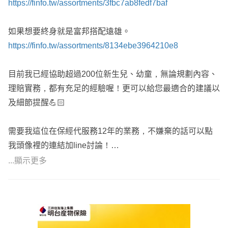
https://finfo.tw/assortments/3fbc7ab8fedf7baf
如果想要終身就是富邦搭配遠雄。
https://finfo.tw/assortments/8134ebe3964210e8
目前我已經協助超過200位新生兒、幼童，無論規劃內容、
理賠實務，都有充足的經驗喔！更可以給您最適合的建議以
及細節提醒💪🏻
需要我這位在保經代服務12年的業務，不嫌棄的話可以點
我頭像裡的連結加line討論！
✨在高雄全台服務｜台北人
...顯示更多
✨詠昊保險代理人｜協理
✨創立年輕通訊處｜32歲
✨破解各保險迷思｜專業
✨保障及儲蓄投資｜客觀