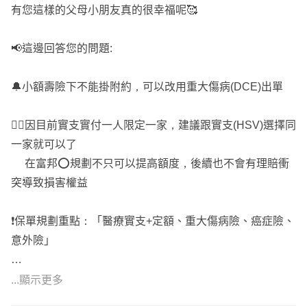
5.長照照護金(請瑪麗亞的錢 機率最小,但一旦發生時,損失是
有您這樣的父母小朋友真的很幸福呢🥰
最大的支出)
📢這邊回答您的問題:
以上是給您的建議，如果想進一步討論或諮詢，請點我頭像
傳送訊息，謝謝您!!
🔔小額壽險下不能掛附約，可以改用重大傷病(DCE)出單
👍🏻因目前實支實付一人限定一家，建議跟實支(HSV)選擇同
一家就可以了
在富邦⭕規劃不只可以提高額度，後續也不會有理賠衝
突導致損害權益
❗️保單規劃重點：「醫療實支+定額、重大傷病險、癌症險、
意外險」
💊醫療險：
...顯示更多
➡️優先規劃『實支實付醫療險』－解決住院及手術過程中需