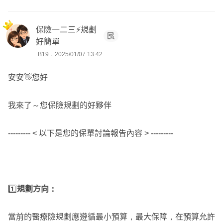
議。
✅ 營養專長：關注您的健康生活，給予全方位健康保障。
✅ 量身定制：根據每位客戶的實際需求，設計最合適的保
保險一二三⚡規劃
好簡單
險方案。
B19．2025/01/07 13:42
我們不僅是保險規劃師，更是您生活中的安心守護者。
安安👋您好
保險規劃找Nomi，細心周到助安心。
我來了～您保險規劃的好夥伴
風險管理謀長遠，穩健保障護家庭。
--------- < 以下是您的保單討論報告內容 > ---------
📲 歡迎點擊頭像主動諮詢，一起討論保障需求或了解更
多。
1️⃣
規劃方向：
當前的醫療險規劃應遵循最小預算，最大保障，在預算允許