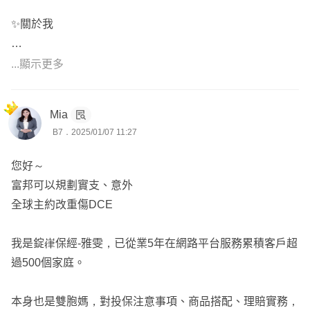
下因意外造成的失能商品了
✨關於我
若有預算考量可以先規劃意外險為主喔
我在111年通過人身/財產保險經紀人國家考試，並與金管會
綜上所述，因卡到投保規定，全球小額壽險LWL主約底下無
...顯示更多
申請執業，並非保險經紀人公司的業務員
法附加任何附約，建議可以改用重大傷病DCE來搭配，意
外險的部分可以直接放在富邦，都須正本收據理賠，申請上
Mia
全台灣有近40萬名保險業務員，但截至目前為止取得保險
比較沒問題；癌症險要注意因全球XCF後期保費漲幅較
B7．2025/01/07 11:27
經紀人雙照的人不到2500人
高，預算允許下建議改用遠雄來規劃唷
您好～
國考合格資格取得不易，但也就是如此，對保戶來說等於有
🎯建議可以參考富邦/新光+全球+遠雄的規劃
富邦可以規劃實支、意外
個更客觀選擇的方向
初步搭配方案給您參考：
全球主約改重傷DCE
1️⃣0歲女寶:
https://finfo.tw/assortments/dd0a2dc2b1418d70
⭕️有豐富核保經驗，可協助處理體況件，曾協助不少有體
2️⃣28歲女生:
https://finfo.tw/assortments/d6190b45bafddd3
我是錠嵂保經-雅雯，已從業5年在網路平台服務累積客戶超
況客戶完成保險規劃
4
過500個家庭。
👉🏻再依性別、保險年齡、需求與預算來調成專屬方案
曾協助過的案例：卵圓孔未閉合、早產低體重、乳房纖維囊
若需服務人員，可協助您投保送件及提供後續服務
本身也是雙胞媽，對投保注意事項、商品搭配、理賠實務，