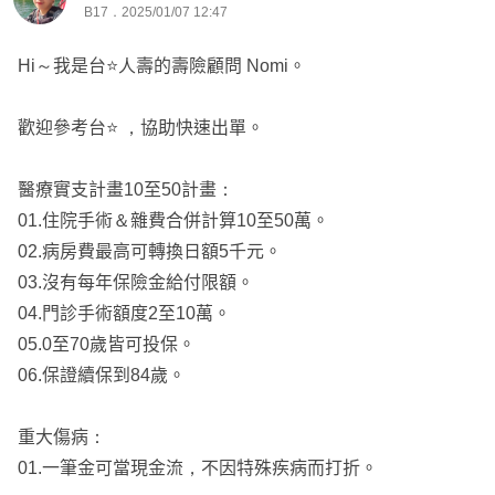
B17．2025/01/07 12:47
。住院雜費+手術費 40～50萬
。門診手術 8～10萬
Hi～我是台⭐️人壽的壽險顧問 Nomi。
。續保年齡 84歲
。沒有第一間限制
歡迎參考台⭐️ ，協助快速出單。
。正本理賠
。可以轉換日額
醫療實支計畫10至50計畫：
01.住院手術＆雜費合併計算10至50萬。
。精神疾病不打折
02.病房費最高可轉換日額5千元。
03.沒有每年保險金給付限額。
04.門診手術額度2至10萬。
05.0至70歲皆可投保。
06.保證續保到84歲。
重大傷病：
01.一筆金可當現金流，不因特殊疾病而打折。