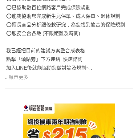
性成本支出也可自由運用。
⭕️已協助數百位網路客戶完成保險規劃
⭕️能夠協助您完成新生兒保單、成人保單、退休規劃
3. 癌症一次金：
⭕️擅長商品分析跟條款研究，為您找到適合的保險規劃
考慮到新式癌症治療方法（如標靶藥物、放療化療、免疫療
⭕️服務全台各地 (不限距離及時間)
法等）的高自費成本，傳統的分項給付癌症險已不足以應
對。
我已經把目前的建議方案整合成表格
選擇癌症一次金可以提供更多自費治療用藥或療程。
點擊「頭貼旁」下方連結! 快速諮詢
加入LINE後就能協助您做討論及規劃~
4. 意外險：
...顯示更多
生活中常見的外傷（如擦傷、骨折等）可能不涉及住院或門
#我已經把目前的保障跟建議方案打成表格
診手術，這時意外險能夠補充醫療實支實付險種的不足，保
#如需更清楚的說明，也可以將表格提供參考
障治療費用。
5. 長照與責任壽險：
對於有家庭責任和經濟來源的人來說，如果躺在床上不能動
需他人照料，甚至身故，長照和責任壽險成為關鍵，以確保