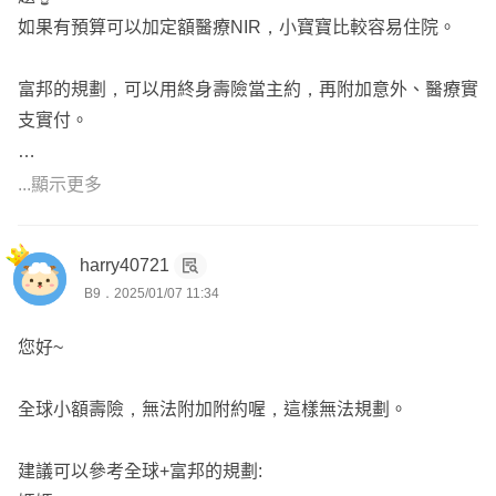
✅多篇文章被收錄到商業周刊，專業度、客觀性可受公評
如果有預算可以加定額醫療NIR，小寶寶比較容易住院。
✅專長條款分析、商品比較，讓你每分錢都花在刀口上
✅研究低保費高保障的罐頭保單數年，全台各地皆有保戶，
富邦的規劃，可以用終身壽險當主約，再附加意外、醫療實
服務不限於單一地區
支實付。
失能險現在沒有咯～
...顯示更多
父母的規劃可以跟新生兒一樣，再另外加上定期壽險、以及
提高重大傷病一次金的保額就可以了。
harry40721
B9．2025/01/07 11:34
以上建議給您參考，有需要可以進一步諮詢，謝謝您!!
您好~
🌟通過111年人身及財產保險代理人國家考試雙證照
提供專業客觀建議、服務積極熱情
全球小額壽險，無法附加附約喔，這樣無法規劃。
把錢花在對的地方、快速累積財富
全台各地皆有服務、保障您應有的權益
建議可以參考全球+富邦的規劃: