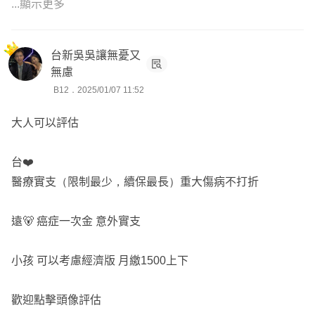
🧸意外失能一次金最高200萬
...顯示更多
#醫療實支無年理賠上限
台新吳吳讓無憂又
⚠️小朋友預算控制在2000元內，多餘的預算放在家庭經濟
無慮
支柱爸媽身上
B12．2025/01/07 11:52
#高cp值新生兒保單
#歡迎免費索取建議書
大人可以評估
#都可按照您的預算喜好做調整
台❤️
醫療實支（限制最少，續保最長）重大傷病不打折
遠🐻 癌症一次金 意外實支
小孩 可以考慮經濟版 月繳1500上下
歡迎點擊頭像評估