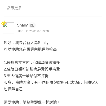
癌症：
...顯示更多
01.療程型定額給付。
Shally
意外：
B18．2025/01/07 13:20
01.門診額度1千元/次，可回診10次。
02.骨折金最高9萬。
您好，我是台新人壽Shally
03.意外住院日額最高3千元/天。
可以協助您在預算內把保障拉高
我們是一支專注於網路市場的專業保險規劃團隊，擁有豐富
1.醫療實支實付，保障額度選擇多
的實務經驗，
2.住院日額可補強病房費與手術費
已成功協助上百位保戶完成全面的保險規劃。
3.重大傷病一筆給付不打折
4. 多元壽險方案，有不同保障與繳期可以選擇，保障家人
🤝 團隊特色：
也保障自己
✅ 專業護理師：深入了解健康需求，提供貼心且專業的建
需要協助，請點擊頭像一起討論。