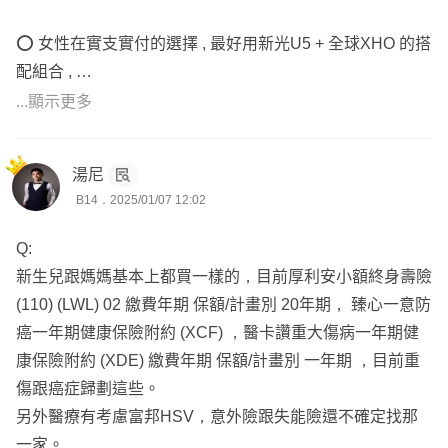
⭕️ 女性在實支實付的選擇 , 最好用新光U5 + 全球XHO 的搭
配組合 ,
保費低於富邦HSV , 且沒有年度理賠上限的限制~ 尤其
...顯示更多
女生更是明顯有利太多了
新生兒雖不知道性別 , 但媽媽的部分實支實付建議如此
湯尼
搭配
B14．2025/01/07 12:02
Q:
⭕️ 失能險只剩下意外造成的失能險 , 醫療失能在去年7/1號
新生兒跟媽媽基本上都買一樣的，目前厚利安小額終身壽險
後全部都下架了 ,
(110) (LWL) 02 繳費年期 保額/計畫別 20年期， 臻心一意防
目前只剩下長照險 , 但考量理賠嚴苛的問題 , 優先度不
癌一年期健康保險附約 (XCF) ，醫卡讚重大傷病一年期健
高
康保險附約 (XDE) 繳費年期 保額/計畫別 一年期 ，目前重
傷跟癌症歸劃這些。
另外醫療有考慮富邦HSV，意外險跟失能險還不確定找那
一家。