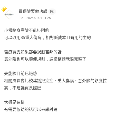
劃『高額一次金』，罹癌時有一大筆金額可以運用
後續服務就交給我吧👍
買保險要做功課
癌症一次金基本額度建議規劃100-200萬(含)以上會比較足
B6．2025/01/07 11:25
我是俊權，服務於錠嵂保險經紀人，全台都有服務
夠
目前以實際協助版上多位成人及小朋友投保成功
小額終身壽險不能掛附約
建議可以優先參考遠雄的規劃，一次金保額最高可以規劃到
可以改用85重大傷病，相對低成本且有用的主約
360萬，條款完善(療程型有理賠併發症)且後期費率漲幅較
想要進一步諮詢歡迎主動點擊頭像可以加line聯繫以便後續
平穩喔
討論
醫療實支如果都要規劃富邦的話
若有預算考量可以參考全球XCF，但要注意成人免體檢額
意外險也可以順便規劃，這樣整體就很完整了
度為150萬，女生後期保費漲幅較高喔
失能險目前已絕跡
♦️意外險(含醫療)
相關風險會比較建議把癌症、重大傷病、意外險的額度拉
目前首次規劃建議可以優先參考富邦、遠雄的規劃，意外實
高，不建議買長照險
支實付的額度可以規劃較高喔
大概是這樣
♦️意外失能險/長照險
有需要協助的話可以來訊討論
因現在已經沒有針對『疾病』造成的失能險可以投保，只剩