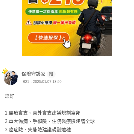
家庭生活品質不受影響，並應對額外產生的成本，如看護費
用等。
2️⃣Q&A：
▪ 新生兒跟媽媽基本上都買一樣的，目前厚利安小額終身壽
險(110) (LWL) 02 繳費年期 保額/計畫別 20年期， 臻心一意
防癌一年期健康保險附約 (XCF) ，醫卡讚重大傷病一年期
保險守護家
健康保險附約 (XDE) 繳費年期 保額/計畫別 一年期 ，目前
B21．2025/01/07 13:50
重傷跟癌症歸劃這些。
您好
另外醫療有考慮富邦HSV，意外險跟失能險還不確定找那
一家。
1.醫療實支、意外實支建議規劃富邦
以上如果有更好的意見歡迎留言。謝謝
2.重大傷病、手術險、住院醫療險建議全球
3.癌症險、失能險建議規劃遠雄
🔻失能目前市場上都沒有了，醫療實支實付和意外險考慮理