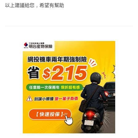
新光醫療實支的住院手術與雜費共用額度，有理賠住院慰問
以上建議給您，希望有幫助
CJ2：一次金(5%、20%、100%)，可作為長期治療時的緊
金，無年度理賠總額上限，但要注意門診手術有健保2-2-7
急預備金，首年理賠保費2倍。
的限制
RQ1：一次金(5%、20%、100%)，可作為長期治療時的緊
▶️再依照需求來選擇
急預備金。首年保費便宜，可提高一次金保額。
XCD：併發症有理賠，有一次金功能。
♦️重大傷病
XHQ：意外險死殘，不保證續保。
保障範圍達300多項(例:須長期積極治療的癌症、全身性免
疫系統疾病、慢性精神病-憂鬱症等)，見卡即賠
富邦產
新十全兒童：重大燒燙傷保障為300萬起，不保證續保。
基本額度建議規劃100-200萬(含)以上會比較足夠
建議可以優先參考全球的規劃，條款完善(罹患慢性精神病
另外須留意新生兒投保注意事項：
理賠不打折)且後期保費漲幅較平穩喔
建議投保日期為出生後3-7天(已報戶口取得身分證)
要注意週數需達37週及體重滿2500克以上
♦️癌症險
如果有要做自費檢查，建議可以等投保完成後再做
現在治療癌症，住院天數下降，大多會使用新式療法(例:標
靶藥物、免疫療法等)，須自費5-10幾萬不等，建議優先規
詳細內容可以再討論後依照需求與預算來調整