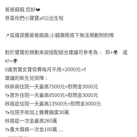
➡️意外醫療
爸爸麻麻,您好❤️
➡️意外住院
恭喜你們小寶寶👶🏻出生啦
💁🏻‍♀️提供您0歲寶貝的保障：
https://finfo.tw/assortments/152
📌這邊提醒爸爸麻麻,小額壽險底下無法規劃附約唷
820d59271a0f0
28歲媽媽的保障：
https://finfo.tw/assortments/c1f7
對於寶寶的規劃來說搭配組合建議可參考為： 邦+🌍 或
93bb79f4c8c3
🍉+🌍
🙌🏻希望上面回答有幫到您，詳細有需要也可以找我詢問
0歲男寶女寶保費每月不用⭐️2000元⭐️❗️
🙋🏻‍♀️我是在錠嵂保經服務的筱筑，全台都有服務
建議的新生兒保障：
💖有需要歡迎從頭像加我的Line，我們再慢慢聊喔
🧸疾病住院一天最高7500元+慰問金3000元
🦄意外住院一天最高8500元+慰問金3000元
🧸癌症住院一天最高13500元+慰問金3000元
🦄住院手術加上雜費額度30萬
🧸癌症一次金最高260萬
🦄重大傷病一次金100萬