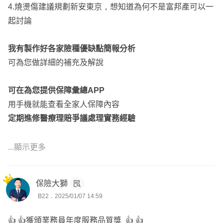
4.燒燙傷建議規劃新安東京，想知道為何不是富邦產可以一
賠風氣
起討論
建議規劃用富邦的喔
我有製作好各家險種優缺點簡報分析
可為您做詳細的補充及解說
3️⃣
建議規劃方案：
可在為您提供保障彙總APP
可以參考以下組合配置
用手機就能查看全家人保障內容
定期進修醫療理賠爭議處理實務經驗
🔝【富邦】
🔹 富邦：醫療實支實付、意外實支實付、意外住院日額、
可在點擊頭像加line一同諮詢討論
意外死殘、壽險
...顯示更多
真心誠摯希望能為您服務
保險大獅
0歲規劃建議：
5歲以後保費落在2萬左右
0歲男寶-富邦 請點我
B22．2025/01/07 14:59
28歲女生-富邦 請點我
👍 👍獲頒業務員年度服務品質獎 👍 👍