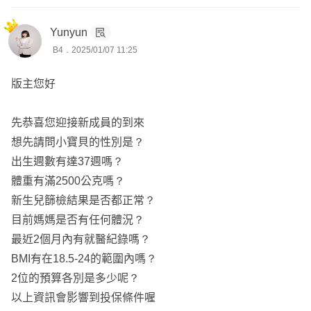
7dd2f2833ae492
📍規劃醫療保障先保大再保小
1. 富邦+全球+遠雄+遠雄+富邦產：
Yunyun
https://finfo.tw/assortme
(做好風險規劃的先後順序才能有效規避風險)
B4．2025/01/07 11:25
nts/c9b1c2ea7aebf3c2
📍優先規劃大風險
( 癌症險、重大傷病險、失能險、高額自費 )
版主您好
富邦
📍有餘力才規劃小風險
XWS5：終身壽險，5萬出單。
(住院一天xxxx元、定額賠xxxx元 )
先恭喜您迎接新成員的到來
HSV：實支實付，保證續保、手術受2-2-7、3-3-4-3限制。
想先請問小寶貝的性別是？
ADG：意外險死殘，重大燒燙傷保障為保額40%、意外事
—————————————————————
出生週數有達37週嗎？
故增額給付。
體重有滿2500公克嗎？
AHI：意外險日額，保證續保。
🍔服務於高雄保經代公司
新生兒篩檢結果是否都正常？
TMR：意外險實支，正本理賠。
🍔考取15張以上金融證照
目前媽媽是否有任何體況？
🍔個人財產風險管理師
最近2個月內有就醫紀錄嗎？
新光
🍔車險調解及勞保諮詢
BMI有在18.5-24的範圍內嗎？
FCA：終身防癌主約，癌症一次金(5%、15%、100%)，最
🍔勞動法令及稅務傳承
2位的預算各別是多少呢？
低10萬出單。
🍔個人自媒體創作者
以上資訊會影響到投保條件喔
U5：實支實付，保證續保、門診手術受健保227條款限
🍔全台都有提供服務