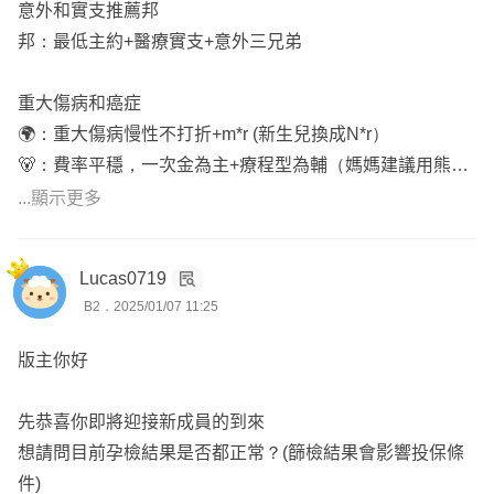
意外和實支推薦邦
邦：最低主約+醫療實支+意外三兄弟
重大傷病和癌症
🌍：重大傷病慢性不打折+m*r (新生兒換成N*r）
🐻：費率平穩，一次金為主+療程型為輔（媽媽建議用熊，
用球後期費率會很可觀）
...顯示更多
可點擊頭像＋line直接幫你做搭配高效率一次搞定✨
Lucas0719
B2．2025/01/07 11:25
有製作針對保險小白的簡報
圖文+案例講解降低資訊落差一目了然
版主你好
歡迎私訊討論照預算規劃不灌水✨
———————————————————
先恭喜你即將迎接新成員的到來
想請問目前孕檢結果是否都正常？(篩檢結果會影響投保條
📍目前業界最推的就是邦或🌟＋🌍或🐻
件)