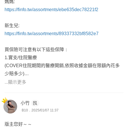
媽媽:
歡迎「點擊頭像」一起討論！
https://finfo.tw/assortments/ebe635dec78221f2
新生兒:
https://finfo.tw/assortments/89337332bf8582e7
買保險可注意有以下這些保障：
1.實支/住院醫療
(COVER住院期間的醫療開銷,依照收據金額在限額內花多
少賠多少)
2.意外/重大燒燙傷
...顯示更多
(非疾病 突發 外來 例如八仙塵爆)
3.癌症一次金or療程型
小竹
(癌症蟬聯35年死因冠軍且支出龐大)
B10．2025/01/07 11:37
4.重大傷病一次金
(包含癌症,一旦發生可以先給付一筆高額的緊急醫療金)
版主您好～～