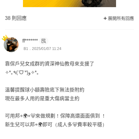
38 則回應
展開所有回應
ff*******
B1．2025/01/07 11:24
靠保戶兒女成群的資深神仙教母來支援了
✧*｡٩(ˊᗜˋ*)و✧*｡
溫馨提醒球小額壽險底下無法掛附約
現在最多人用的是重大傷病當主約
可用邦+🌍+🐻來做規劃！保障高還面面俱到 ！
新生兒可以邦+🌍即可（成人多🐻費率較平穩）