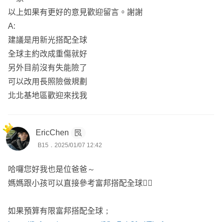
以上回覆提供參考 , 若有疑問或不清楚之處 ,可點頭像連
以上如果有更好的意見歡迎留言。謝謝
結來訊詢問或討論~
A:
建議是用新光搭配全球
全球主約改成重傷就好
另外目前沒有失能險了
可以改用長照險做規劃
北北基地區歡迎來找我
EricChen
B15．2025/01/07 12:42
哈囉您好我也是位爸爸～
媽媽跟小孩可以直接參考富邦搭配全球👌🏻
如果預算有限富邦搭配全球；