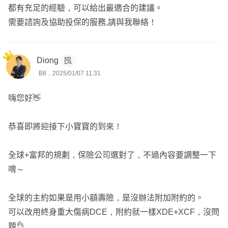
腫、子宮肌瘤、巧克力囊腫、泌尿道感染…等等，可參閱個
都有充足的經驗，可以給出最適合的建議。
人電子名片⬆️⬆️
Yun服務於錠嵂保經，
全台都有服務，已實際協助版上逾百
需要諮詢及協助投保的服務,請與我聯絡！
位保戶規劃專屬的保障
⭕️曾協助多位保戶處理理賠、契約爭議，爭取理賠金，保
想要進一步諮詢歡迎主動點擊『
放大鏡聯絡資訊
』,留下您
障客戶應有的權益
Diong
的
lineID
以利後續討論😊
B8．2025/01/07 11:31
意外撞斷牙齒被保險公司限額理賠爭議、意外受傷輔具拒賠
嗨您好👋
爭議、白內障門診手術爭議、保險公司違法解除契約，後續
成功救回、大小車禍調解、腦中風失能3級理賠爭議…等
恭喜即將迎接下小寶寶的到來！
等，可參閱個人電子名片⬆️⬆️
全球+富邦的規劃，保險公司選對了，不過內容要調整一下
🔺既有保戶：免費提供相關專業協助
唷～
🔻非既有保戶：依個案收費，可代寫申訴函、評議文、出席
車禍調解
全球的主約如果是用小額壽險，是沒辦法附加附約的。
可以改用終身重大傷病DCE，附約就一樣XDE+XCF，沒問
✅99%以上客戶來自網路社群，只講真話、客觀積極
題👌