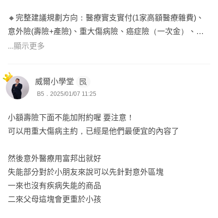
制。
🍔保險系本科生
🔸完整建議規劃方向：醫療實支實付(1家高額醫療雜費)、
R1D：意外險日額。
意外險(壽險+產險)、重大傷病險、癌症險（一次金）、意
L6D：意外險實支。
如果有任何問題 歡迎一起討論
外失能險/長照險（一次金+月扶金)、壽險
...顯示更多
點擊『放大鏡聯絡資訊』加LINE諮詢
全球
以下幾點建議提供您參考：
DCE：重大傷病主約，保障到85歲。
威爾小學堂
♦️醫療實支實付
XDE：重大傷病保障範圍共300多項。
B5．2025/01/07 11:25
因應現在的醫療環境，隨著住院天數下降，高額自費醫療雜
XHO：自負額，住院費用合併計算
費、新式手術項目增加及費用提高，門診手術項目比例上
小額壽險下面不能加附約喔 要注意！
XCF：一次金(20%、20%、100%)，可作為長期治療時的
升，幾乎都花在實支實付裡面的雜費為主，再用定額給付的
可以用重大傷病主約，已經是他們最便宜的內容了
緊急預備金，首年理賠保額(10%、10%、50%)。
住院日額/手術險來提高病房及手術費用
MIR：住院醫療，可用手術理賠補償一家實支額度不足的缺
然後意外醫療用富邦出就好
口。
目前建議可以優先參考富邦、新光的規劃
失能部分對於小朋友來說可以先針對意外區塊
XTK：小朋友定期壽險。
富邦醫療實支的住院手術與雜費額度分開計算，門診額度較
一來也沒有疾病失能的商品
高，但要注意有年度理賠總額上限及手術有健保2-2-7、3-3
二來父母這塊會更重於小孩
遠雄
-4-3的限制
FI5：最低保額10萬出單。