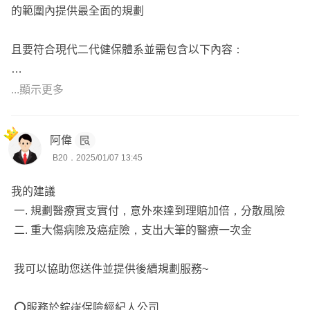
的範圍內提供最全面的規劃
且要符合現代二代健保體系並需包含以下內容：
1. 實支實付：
...顯示更多
這類險種針對「住院」、「手術」、「雜費」提供實際支出
的賠付，即根據收據金額在限額內進行理賠。
阿偉
鑑於醫療自費成本上升，建議規劃「實支實付」+「住院日
B20．2025/01/07 13:45
額」，以更全面覆蓋隱藏性成本，如薪資損失、短期看護、
往來車費、院外藥材器材等。
我的建議
一. 規劃醫療實支實付，意外來達到理賠加倍，分散風險
2. 重大傷病：
二. 重大傷病險及癌症險，支出大筆的醫療一次金
當面臨重病或意外時，除了住院治療費用，還會產生隱藏成
本。如薪資損失、家庭開銷、補給品保養品等
我可以協助您送件並提供後續規劃服務~
重大傷病險種涵蓋範圍廣泛，包括300多細項，理賠相對容
易，且可在確診時即申請給付，除了治療費用外，上述隱藏
⭕️服務於錠嵂保險經紀人公司