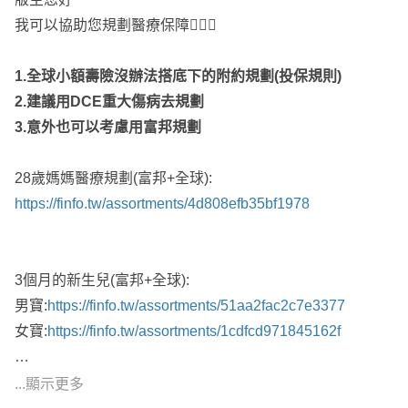
我可以協助您規劃醫療保障🙋🏻‍♂️
小朋友建議主要規劃方向及順序：
醫療實支實付、意外險、重大傷病險、癌症險(一次金)、長
1.全球小額壽險沒辦法搭底下的附約規劃(投保規則)
照險、壽險
2.建議用DCE重大傷病去規劃
-----------------------------------------------------------------------------------
3.意外也可以考慮用富邦規劃
---------------------------------------------
綜上所述
28歲媽媽醫療規劃(富邦+全球):
建議可以參考富邦、全球、遠雄、富邦產的規劃
https://finfo.tw/assortments/4d808efb35bf1978
初步搭配方案給你參考：
媽媽
1. 富邦+全球+遠雄：
https://finfo.tw/assortments/ec8981b9
3個月的新生兒(富邦+全球):
1ed27c90
男寶:
https://finfo.tw/assortments/51aa2fac2c7e3377
1. 富邦+全球+遠雄：
https://finfo.tw/assortments/a263860b
女寶:
https://finfo.tw/assortments/1cdfcd971845162f
9ea6b34d
小朋友
歡迎加LINE諮詢 索取專屬建議方案
...顯示更多
1. 富邦+全球+遠雄+富邦產：
https://finfo.tw/assortments/7b