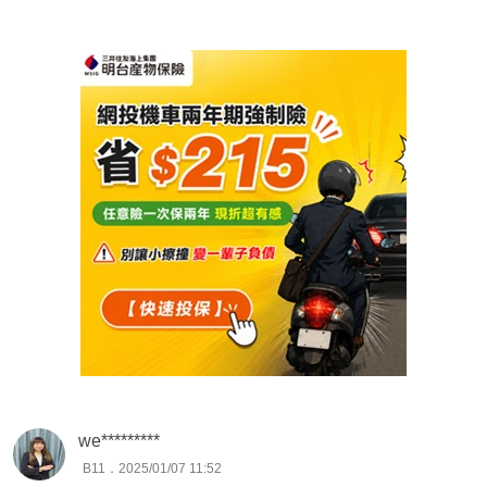
要自費的醫療費用
➡️次要規劃『定額給付醫療險』－拉高住院日額能放心住單
人房、同時解決在醫院照顧期間的薪水損失。
💰癌症險、重大傷病險：
現代癌症治療方式非常多元，已不再是絕症，但新式治療的
費用也越來越貴
➡️優先規劃『一次金理賠』－確診罹癌或重大傷病時即可領
到一大筆錢，可自行決定治療方式(標靶藥物、放射治療、
達文西手術…)，同時補貼在家休養的生活開銷。
🤕意外險：
小朋友活潑好動常發生意外，大人上下班交通容易遇到三
寶，建議規劃基本意外險，從跌倒、燒燙傷到骨折的費用都
we*********
可以解決
B11．2025/01/07 11:52
➡️意外失能+燒燙傷