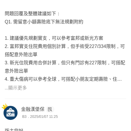
新生兒除了基本的醫療和意外三兄弟之外
主要就是把罹癌一次金、重大傷病以及住院日額拉高
問題回覆及整體建議如下：
（小朋友真的好容易就住院了QQ)
Q1. 需留意小額壽險底下無法規劃附約
📍其實保險就是在玩「排列組合」而已
1. 建議優先規劃實支，可以參考富邦或新光方案
👉🏻因此除了考量條款費率外
2. 富邦實支住院費用個別計算，但手術受227/334限制，可
還會連同”商品面“一起綜合評估做取捨
搭配意外險出單
透過排列組合將有限的預算發揮到最大效益✨
3. 新光住院費用合併計算，但只有門診有227限制，可搭配
意外險出單
📌
4. 重大傷病可以參考全球，可搭配小朋友定期壽險、住院
資深新生兒神仙教母業務總監全台跑👶🏻
醫療出單(可補強一家實支額度不足的缺口)
...顯示更多
代理30家擅長各家保險分析條款講重點
5. 癌症險建議參考遠雄，優先規劃一次金，可作為緊急醫
療費用的預備金
金融漢堡保
6. 意外險建議搭配富邦產，可以增加重大燒燙傷的保障
B3．2025/01/07 11:25
7. 建議方案如下，如果沒有認識的業務員，我可以協助出
單，後續服務都可以交給我
版主您好