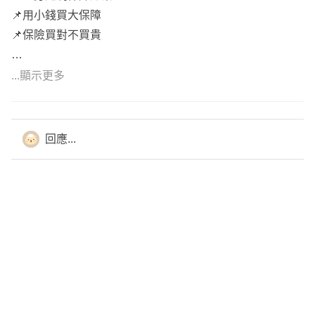
🌀照護險
📌用小錢買大保障
主要為失能險/長照險，目前失能險滅絕，改以意外失能險
📌保險買對不買貴
為優先、有預算再來討論長照險
...顯示更多
「歡迎點擊頭像和連結加LINE討論喔^^」
有任何問題，歡迎點擊放大鏡做詳細討論，讓保障更符合您
的需求喔！謝謝您
回應...