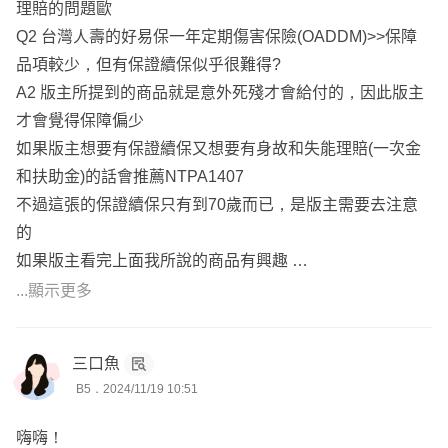
理賠的問題歐
Q2 台灣人壽的好易保一年定期傷害保險(OADDM)>>保障
品項較少，但有保證續保似乎很難得?
A2 版主所提到的商品就是意外死殘才會給付的，因此版主
才會覺得保障偏少
如果版主想要有保證續保又想要有身故和失能理賠(一次金
和扶助金)的話會推薦NTPA1407
不過這張的保證續保只有到70歲而已，是版主需要去注意
的
如果版主看完上面我所說的商品有興趣
歡迎點擊放大鏡 一起討論
...顯示更多
我提供選項 由您來選擇
三口魚
B5．2024/11/19 10:51
嗨嗨！