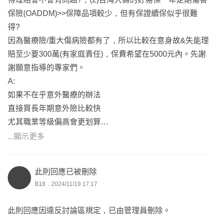
證續保為主。
還會連同”商品面“一起綜合評估做取捨
保險(OADDM)>>保障品項較少，但有保證續保似乎很難
透過排列組合將有限的預算發揮到最大效益✨
得?
♨️意外
因為醫療險/重大傷病險都有了，所以比較在意身故&失能理
小朋友意外頻傳，規劃多種意外險種避免後續的就醫負擔。
📌
賠至少要300萬(有家庭責任)，保費希望在5000元內。先謝
意外失能、意外扶助金、意外實支實付、意外日額、意外骨
新生兒神仙教母全台跑👶🏻
謝願意指導的專家們。
折。
擅長各家保險分析條款講重點
A:
尤其避免因不小心發生的嚴重燒燙傷需要長期治療植皮、除
白話不失專業+搭配圖文+案例講解
如果不在乎意外醫療的辦法
疤、壓力衣....
阿莎力乾脆不囉唆不話術不灌水
直接買長年期意外險比較快
為意外重點。
依據你的預算做CP值最高的規劃
尤其職業等級偏高會更划算
頁面有電子名片歡迎聯繫喔👋🏻
北北基定期歡迎點頭像找我
🚑癌症
...顯示更多
癌症治療的方式非常多，不像以前癌症被視為絕症。
健保放化療副作用非常高，有許多高額、自費的化療、放
此則回應已被刪除
療，能夠更精準的針對癌細胞，
B18．2024/11/19 17:17
光子治療:電腦刀、螺旋刀、諾力刀、銳速刀、弧形刀、亞
瑟刀、真光刀
此則回應因違反討論區規定，已由管理員刪除。