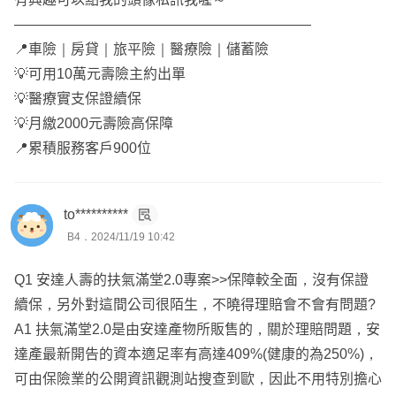
能豁免和意外失能照顧金，保障您最擔心的家庭責任問題
—————————————————————
📍車險｜房貸｜旅平險｜醫療險｜儲蓄險
🙋🏻‍♀️我是在錠嵂保經服務的筱筑，全台都有服務
💡可用10萬元壽險主約出單
💖有需要歡迎從頭像加我的Line，我們再慢慢聊喔
💡醫療實支保證續保
💡月繳2000元壽險高保障
📍累積服務客戶900位
to**********
B4．2024/11/19 10:42
Q1 安達人壽的扶氣滿堂2.0專案>>保障較全面，沒有保證
續保，另外對這間公司很陌生，不曉得理賠會不會有問題?
A1 扶氣滿堂2.0是由安達產物所販售的，關於理賠問題，安
達產最新開告的資本適足率有高達409%(健康的為250%)，
可由保險業的公開資訊觀測站搜查到歐，因此不用特別擔心