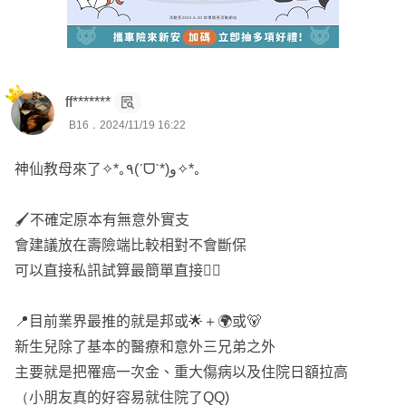
🏆 超過千位網路保戶諮詢
❄️ 出沒DCARD保險業版
⭕ 六大保障 : 醫療、癌症、重大傷病、失能(照護)、意外、
壽險
ff*******
B16．2024/11/19 16:22
--
規劃重點
神仙教母來了✧*｡٩(ˊᗜˋ*)و✧*｡
⚽醫療實支保證續保；額度至少30萬起跳
⚾重大傷病第一年和慢性精神病、免疫系統不打折
🖌️不確定原本有無意外實支
🥎癌症一次金至少各100萬起跳
會建議放在壽險端比較相對不會斷保
🏀意外實支至少5萬；有意外失能扶助金意外險
可以直接私訊試算最簡單直接👍🏻
🏐病房費一天5000起跳
📍目前業界最推的就是邦或🌟＋🌍或🐻
🎯 成人規劃六大保障
新生兒除了基本的醫療和意外三兄弟之外
💡壽險
主要就是把罹癌一次金、重大傷病以及住院日額拉高
💡意外險(死殘/意外實支/意外日額/骨折)
（小朋友真的好容易就住院了QQ)