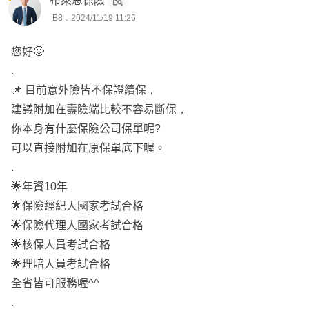
布萊恩保險
B8．2024/11/19 11:26
您好🙂
.
📌 目前意外險皆不保證續保，
建議附加在壽險端比較不容易斷保，
你本身有什麼保險公司保單呢?
可以直接附加在原保單底下喔。
.
🌟年資10年
🌟保險經紀人國家考試合格
🌟保險代理人國家考試合格
🌟核保人員考試合格
🌟理賠人員考試合格
全省皆可服務喔^^
.