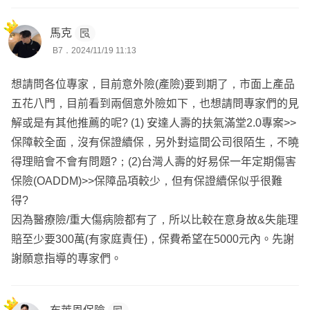
馬克
B7．2024/11/19 11:13
想請問各位專家，目前意外險(產險)要到期了，市面上產品
五花八門，目前看到兩個意外險如下，也想請問專家們的見
解或是有其他推薦的呢? (1) 安達人壽的扶氣滿堂2.0專案>>
保障較全面，沒有保證續保，另外對這間公司很陌生，不曉
得理賠會不會有問題?；(2)台灣人壽的好易保一年定期傷害
保險(OADDM)>>保障品項較少，但有保證續保似乎很難
得?
因為醫療險/重大傷病險都有了，所以比較在意身故&失能理
賠至少要300萬(有家庭責任)，保費希望在5000元內。先謝
謝願意指導的專家們。