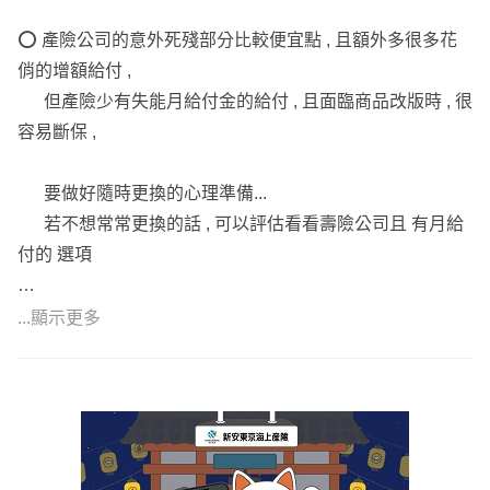
------分隔線------
綜上所述，提供富邦、安達產、富邦產規劃參考：
⭕ 產險公司的意外死殘部分比較便宜點 , 且額外多很多花
.
🔆
https://finfo.tw/assortments/b2da6f0a4d0347e2
俏的增額給付 ,
一份完整的保單應具備：
但產險少有失能月給付金的給付 , 且面臨商品改版時 , 很
🎯低保費高保障，把錢花在刀口上
✅可進一步提供您正式建議書參考，先為您說明保險規劃重
容易斷保 ,
.
點及理賠實例分享。
🎯保大再保小，保近再保遠
✅詳細內容都能在討論規劃符合需求的保單，並協助您投保
要做好隨時更換的心理準備...
優先規劃大風險的保障。
送件提供後續服務。
若不想常常更換的話 , 可以評估看看壽險公司且 有月給
(數萬元的自費藥材、癌症重傷)
👉🏻歡迎點選名字後方💬加我的line聯繫討論，加好友請傳訊
付的 選項
.
息提醒。
🎯包含六大保障
...顯示更多
🧷意外險
我是jing，目前服務於錠嵂保經，承蒙信任目前協助版上超
⭕ 基於以上 , 可參考以下規劃方向：
🧷 醫療險
過百位客戶規劃合適保障😊
🧷 癌症險
✨團隊服務，醫療專業，核保、理賠經驗豐富。
https://finfo.tw/assortments/5d5c919387f37bfe
🧷 重大傷病險
✨行動辦公不受地區限制，不會找不到人服務。
🧷 意外失能險
✨從理賠實務說明規劃內容，選擇適合自己的保障。
🧷 壽險