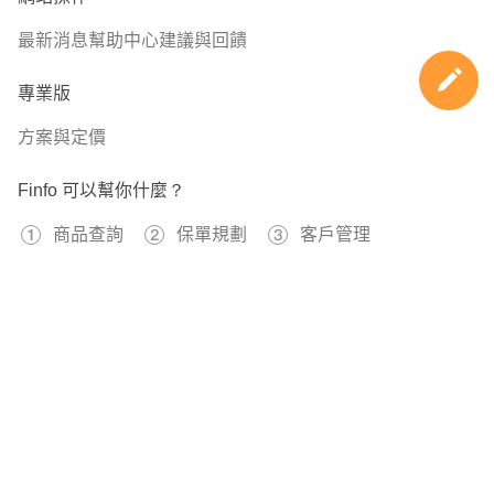
最新消息
幫助中心
建議與回饋
專業版
方案與定價
Finfo 可以幫你什麼？
商品查詢
保單規劃
客戶管理
免費註冊
596737
已經有
位用戶加入 Finfo 的行列
關於我們
服務條款
隱私權政策