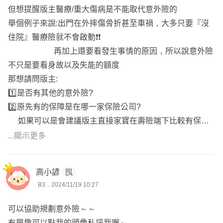
♦️目前想加強意外身故/失能的額度，建議優先在壽險公司的
但想提醒版主醫療/重大傷病是不能取代意外險的
主約底下附加，續保性較高
舉個例子來說:出門在外摔傷骨折甚至車禍，大多只要『沒
產險的話建議可以參考富邦產、安達產的方案，要注意產險
住院』醫療險就不會啟動❗❗
是『不保證續保』，未來商品改版無法續保時需重新規劃
再加上還要看發生事情的原因，所以說意外險
👉🏻再依性別、保險年齡、需求與預算來規劃專屬方案
不只是要看身故以及失能的額度
若需服務人員，可協助您投保送件及提供後續服務
那想請問版主:
1️⃣是否有其他的意外險?
Yun服務於錠嵂保經，
全台都有服務，已實際協助版上逾百
2️⃣原先有的保障是在哪一家保險公司?
位保戶規劃專屬的保障
如果可以是會建議版主直接家寶在壽險端下比較有保
想要進一步諮詢歡迎主動點擊『
放大鏡聯絡資訊
』,留下您
障，但當然要看版主的需求
...顯示更多
的
lineID
以利後續討論😊
💁🏻‍♀️建議版主:
高小諺
1️⃣若沒有其他意外險，可以選擇安達產，版主上面提到的
B3．2024/11/19 10:27
意外身故及失能的額度可以達到希望的300萬，且保障較齊
全費用4199；500萬的額度的話費用是5994
可以協助規劃意外險～～
2️⃣也可以參考WLPA，除身故以及失能理賠外，還有意外失
有興趣可以點我的頭像私訊我喔～