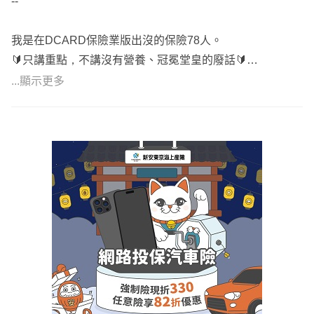
--
我是在DCARD保險業版出沒的保險78人。
🔰只講重點，不講沒有營養、冠冕堂皇的廢話🔰
🔰不複製貼上制式版面文，依照個人不同狀況，客製化逐字
...顯示更多
說明，回文才會比要慢🔰
🎁 網路普通客戶回答簡單易懂
🎀 既有客戶詳細講解
🌞 面談詳細講解保單內容
⚓保近不保遠、保大不保小
☀️ 依照預算規劃內容，不做灌水單
⭐ 不主動推銷、不強迫推銷、不做不實話術
🌟 低保費高保障
🎯 不隨意請客戶解舊約，新保單補強部分不足
⛄ 全台北中南跑透透