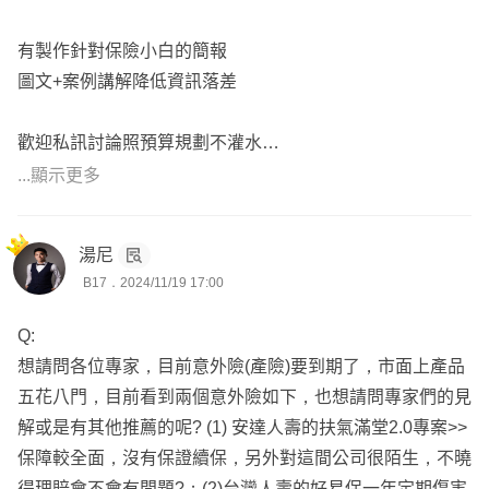
💡醫療險(醫療實支優先；住院日額/手術/定額險次之)
💡癌症險(一次金癌症險優先；療程型/生存型次之)
有製作針對保險小白的簡報
💡重大傷病險(分為重大傷病/重大疾病/特定傷病，重大傷病
圖文+案例講解降低資訊落差
優先)
💡照護險
歡迎私訊討論照預算規劃不灌水
(主要為失能險/長照險，目前失能險滅絕，改以意外失能
白話不失專業還搭配圖文解說一目了然✨
...顯示更多
險為優先，預算夠再考慮長照險)
———————————————————
🎯新生兒規劃重點:一個月保費2000初
湯尼
📍現在醫療概況就是「自費高＋住院天數短」
🚨醫療險
B17．2024/11/19 17:00
有鑒於7/1商品大跳水能考慮的不多
兒童免疫系統尚未健全，生病機會頗高，需要住院會建議能
要拉高醫療保障就要靠「定額理賠型醫療險」
Q:
住單人房，可以避免受到其他病友干，除了實支實付的住院
👉🏻拉高日額和手術的保障
想請問各位專家，目前意外險(產險)要到期了，市面上產品
額度外，會輔以住院日額，拉高住院病房費已達單人房費
👉🏻可再加保自付額實支拉高保障
五花八門，目前看到兩個意外險如下，也想請問專家們的見
用。
解或是有其他推薦的呢? (1) 安達人壽的扶氣滿堂2.0專案>>
目前的自費(達文西手術、自費鋼板、特殊材料、微創手
📍其實保險就是在玩「排列組合」而已
保障較全面，沒有保證續保，另外對這間公司很陌生，不曉
術、高端骨材)項目越來越高，實支實付規劃以高雜費且保
👉🏻因此除了考量條款費率外
得理賠會不會有問題?；(2)台灣人壽的好易保一年定期傷害