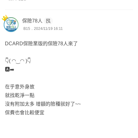
⭐️我的太太，擅長溝通與客戶服務，會用最親切的方式，引
導您了解保障的重要性。
保險78人
⭐️我們會像家人一樣，用心守護您的保障。
B15．2024/11/19 16:11
⭐️一人投保，兩人服務
DCARD保險業版的保險78人來了
👇( ◠‿◠ )👇
🅰️➡️
在乎意外身故
就找乾淨一點
沒有附加太多 增額的險種就好了~~
保費也會比較便宜