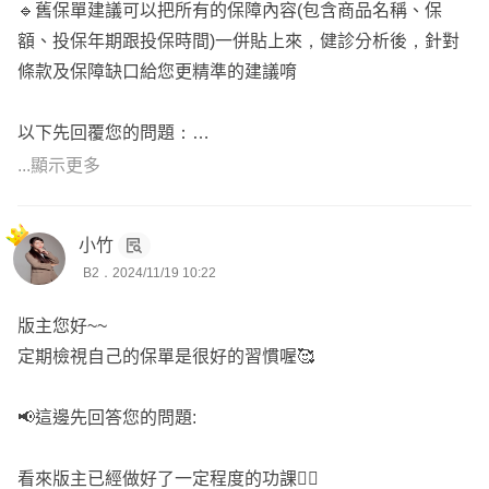
🔹舊保單建議可以把所有的保障內容(包含商品名稱、保
額、投保年期跟投保時間)一併貼上來，健診分析後，針對
條款及保障缺口給您更精準的建議唷
以下先回覆您的問題：
Q:想請問各位專家，目前意外險(產險)要到期了，市面上產
...顯示更多
品五花八門，目前看到兩個意外險如下，也想請問專家們的
見解或是有其他推薦的呢? (1) 安達人壽的扶氣滿堂2.0專案
小竹
>>保障較全面，沒有保證續保，另外對這間公司很陌生，
B2．2024/11/19 10:22
不曉得理賠會不會有問題?；(2)台灣人壽的好易保一年定期
傷害保險(OADDM)>>保障品項較少，但有保證續保似乎很
版主您好~~
難得?
定期檢視自己的保單是很好的習慣喔🥰
因為醫療險/重大傷病險都有了，所以比較在意身故&失能理
賠至少要300萬(有家庭責任)，保費希望在5000元內。先謝
📢這邊先回答您的問題:
謝願意指導的專家們。
看來版主已經做好了一定程度的功課👍🏻