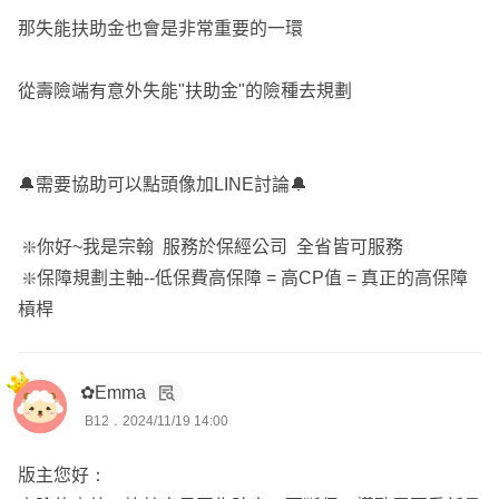
那失能扶助金也會是非常重要的一環
從壽險端有意外失能"扶助金"的險種去規劃
🔔需要協助可以點頭像加LINE討論🔔
❇️你好~我是宗翰 服務於保經公司 全省皆可服務
❇️保障規劃主軸--低保費高保障 = 高CP值 = 真正的高保障
槓桿
✿Emma
B12．2024/11/19 14:00
版主您好：