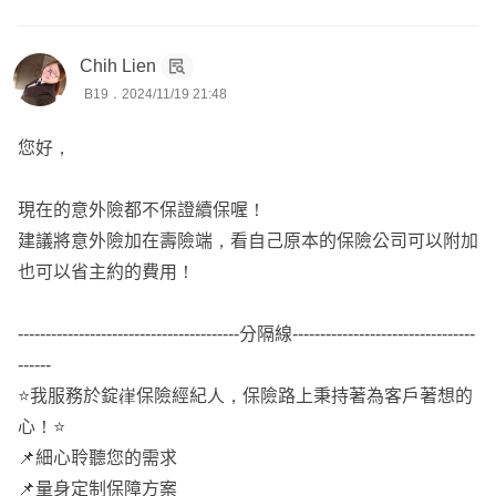
粒子治療:
質子治療、重粒子治療
標靶放射線；
Chih Lien
硼中子捕獲治療、 肽受體-放射性核素治療 、攝護腺特異性
B19．2024/11/19 21:48
膜抗原
您好，
此外，還有標靶藥物、免疫療法....等等。
現在的意外險都不保證續保喔！
挑選重點:一次金額度越高越好，療程型、生存型為輔助
建議將意外險加在壽險端，看自己原本的保險公司可以附加
也可以省主約的費用！
🛎️重大傷病
重大險種主要分為重大疾病(七項)、特定傷病(30~40項，例
----------------------------------------分隔線---------------------------------
如精選傷病)、重大傷病(300多項，健保署認定、標準明
------
確、見卡就賠)
⭐我服務於錠嵂保險經紀人，保險路上秉持著為客戶著想的
心！⭐
挑選重點:第一年不打折、慢性精神病不打折
📌細心聆聽您的需求
📌量身定制保障方案