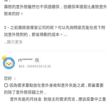
處理過新生兒黃疸、腦室擴大、三尖瓣逆流、泌尿道感染、
壽險的意外險雖然也不保證續保，但續保率還是比產險意外
關節發育不良、早期心房收縮、卵圓孔未閉合、多指症、蠶
險來的好。
豆症、血管瘤、呼吸窘迫、心房中隔缺損、甲狀腺低下、早
產低體重、成人三高、B肝、氣喘、甲亢、囊腫、子宮肌
3、之前壽險是哪家公司的呢？可以先詢問是否能在底下附
瘤、內膜異位等體況。
加意外險附約，節省規劃的成本。
.
而若之前只有投保1家產險意外險的保障，現在需重新規劃
...顯示更多
💎 具備「#保險經紀人國家考試」證照
建議可以參考富邦意外險，
(📌全台僅 5%保險業務通過這項考試）
富邦意外實支額度高、日額中的骨折未住院保障項目多於其
有保險法及保險學專業，也有法律學分，可協助處理理賠爭
ch*******
他家，相對有優勢，
B10．2024/11/19 12:33
議，幫寫「#申訴函」跟「#評議函」。📌非保戶採收費接
也能提高身故/失能的保障額度，但相對成本會較高。
案，若親友有理賠糾紛也可以轉介紹給我。
您好 ：
成功處理過癌症短期出險拒賠、契約不實告知被解除、急診
4、若想在預算內兼具意外身故/實支/住院等保障，安達
⭕ 因為需求重點放在意外身故和意外失能之處 , 那最重要
待床拒賠、牙齒手術拒賠、剖腹除疤凝膠拒賠、剖腹月子餐
產、富邦產都有不錯的商品可供選擇，
的除了意外險保額之外 ,
拒賠、院外購買輔具拒賠、冷凍治療限縮次數、失能險拒賠
至於安達產的理賠服務，公開資訊站可查到理賠訴訟率，訴
意外失能的月扶金 對版主的需求而言 , 應該是重中之重
等理賠爭議。
訟率蠻低我想不需太過擔心～
.