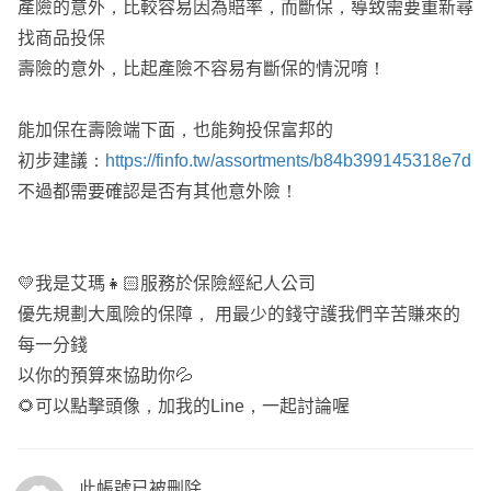
產險的意外，比較容易因為賠率，而斷保，導致需要重新尋
找商品投保
壽險的意外，比起產險不容易有斷保的情況唷！
能加保在壽險端下面，也能夠投保富邦的
初步建議：
https://finfo.tw/assortments/b84b399145318e7d
不過都需要確認是否有其他意外險！
💛我是艾瑪👧🏻服務於保險經紀人公司
優先規劃大風險的保障， 用最少的錢守護我們辛苦賺來的
每一分錢
以你的預算來協助你💦
🌻可以點擊頭像，加我的Line，一起討論喔
此帳號已被刪除