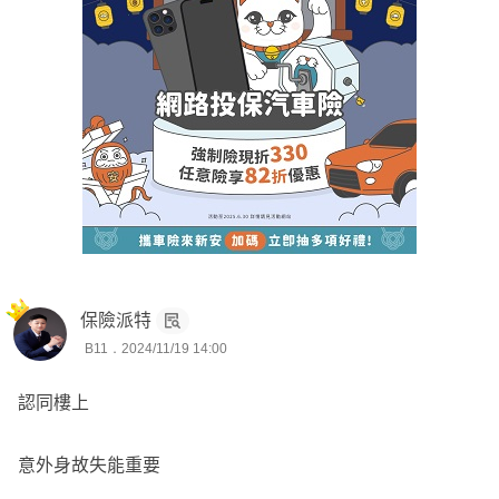
以上回覆提供參考 , 若有疑問或不清楚之處 , 可點頭像
.
連結 來訊詢問或討論
「歡迎點擊頭像加LINE討論喔^^」
保險派特
B11．2024/11/19 14:00
認同樓上
意外身故失能重要