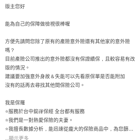
版主您好
能為自己的保障做檢視很棒喔
方便先請問您除了原有的產險意外險還有其他家的意外險
嗎？
目前產險公司推出的意外險都沒有保證續保，且較容易有改
版的情況。
建議要加強意外身故＆失能可以先看原保單是否能附加
沒有的話再去尋找其他間保險公司。
我是保羅
⭐️服務於台中錠嵂保經 全台都有服務
⭐️我們是一對熱愛保險的夫妻。
⭐️我擅長數據分析，能迅速從龐大的保險商品中，為您篩選
出最符合您需求的方案。
...顯示更多