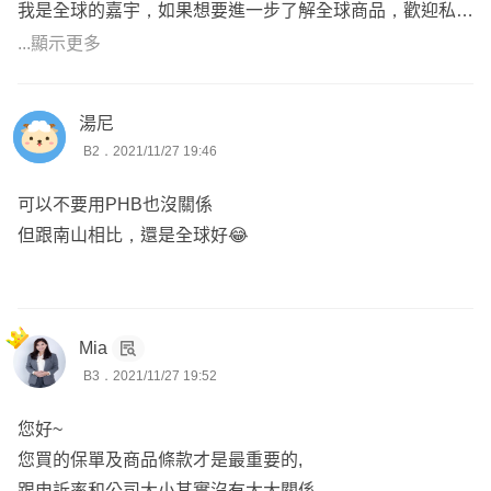
我是全球的嘉宇，如果想要進一步了解全球商品，歡迎私訊
聊聊
...顯示更多
湯尼
B2．2021/11/27 19:46
可以不要用PHB也沒關係
但跟南山相比，還是全球好😂
Mia
B3．2021/11/27 19:52
您好~
您買的保單及商品條款才是最重要的,
跟申訴率和公司大小其實沒有太大關係