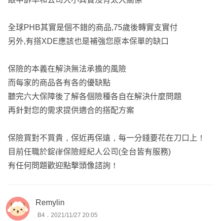
全球PHB其實是個不錯的商品,75歲後轉實支實付
另外,有搭XDE應該也是補強您原本保單的缺口
保險的本義在解決無法承擔的風險
​​​​​​​而每家的商品各有各的優缺點
聽完六大保障後了解各個險種各自在解決什麼問題
再針對您的需求提供適合的搭配方案
保險買對不買貴，保近再保遠，每一分錢要花在刀口上！
目前任職於錠嵂保險經紀人公司(全台皆有服務)
有任何問題歡迎點擊頭像諮詢！
Remylin
B4．2021/11/27 20:05