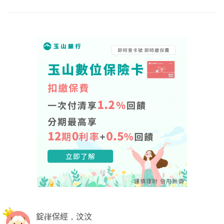
錠嵂保經，汶汶