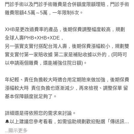
門診手術以及門診手術雜費是合併額度限額理賠，門診手術
雜費限額4.5萬～5萬，一年限制6次。
XHB是更改過費率的產品，後期保費調整幅度較高，規劃
全球人壽PHB+XHB+XDE，
另一張實支實付搭配台灣人壽，後期保費漲幅較小，規劃雙
實支實付第一家賠收據 第二家是補貼收據以外的，(同時可
以申請兩個雜費，還能補強住院日額)。
年紀輕、責任負擔較大時適合用定期險來做加強，後期保費
漲幅較大時 責任負擔也逐漸減少，再來檢視、調整保單 留
基本保障額度就足夠了。
詳細還是得依照您的需求來討論。
🔔以上建議您參考看看，如需協助規劃歡迎點選「傳送訊
息」 諮詢 討論。🙂
...顯示更多