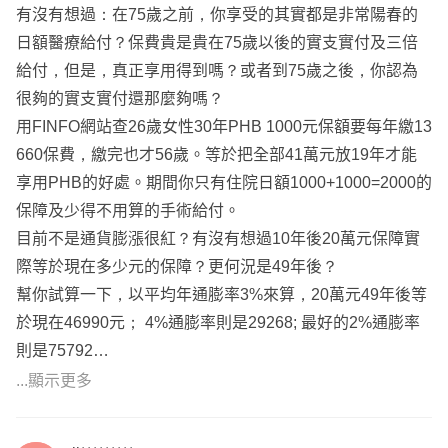
有沒有想過：在75歲之前，你享受的其實都是非常陽春的
日額醫療給付？保費貴是貴在75歲以後的實支實付及三倍
給付，但是，真正享用得到嗎？或者到75歲之後，你認為
很夠的實支實付還那麼夠嗎？
用FINFO網站查26歲女性30年PHB 1000元保額要每年繳13
660保費，繳完也才56歲。等於把全部41萬元放19年才能
享用PHB的好處。期間你只有住院日額1000+1000=2000的
保障及少得不用算的手術給付。
目前不是通貨膨漲很紅？有沒有想過10年後20萬元保障實
際等於現在多少元的保障？更何況是49年後？
幫你試算一下，以平均年通膨率3%來算，20萬元49年後等
於現在46990元； 4%通膨率則是29268; 最好的2%通膨率
則是75792
...顯示更多
要我說，還不如把這41萬放0050不管忘記他還比較能夠保
值且自由