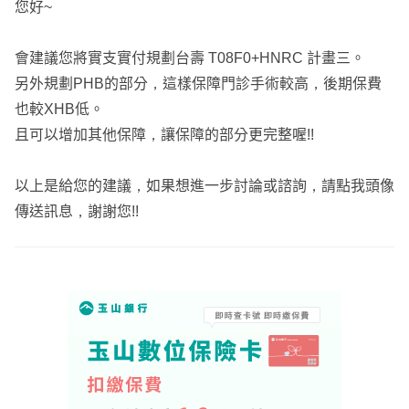
您好~
外溢保單
只是這些優點是否有切中你的要點，這些缺點是否有你不能
代表一開始保費更高
接受的而已！
會建議您將實支實付規劃台壽 T08F0+HNRC 計畫三。
要持續健康行為才能降低保費
另外規劃PHB的部分，這樣保障門診手術較高，後期保費
與其看一個不確定的
因此從事這個行業多年了，真心覺得好的保障規劃，真的不
也較XHB低。
先選擇費率比較便宜的產品就好了
是一家保險公司就能全包了！
且可以增加其他保障，讓保障的部分更完整喔!!
建議是先規劃完整的定期產品
希望能透過我過去的工作經驗提供給你最適合的方案，
以上是給您的建議，如果想進一步討論或諮詢，請點我頭像
確定好還有預算在考慮補強終身型的產品
如果有問題相當歡迎你加LINE線上聊聊。
傳送訊息，謝謝您!!
終身型繳費滿期保障到99甚至110歲感覺很美好
但一開始保費很高
而且要繳完
這才是你的保障
以上