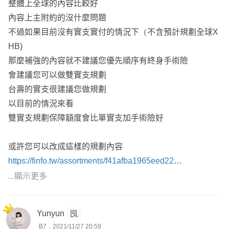
整體上全球的內容比較好
我服務於大誠保經，如需協助規劃歡迎來信討論
內容上主附約的沒什麼問題
不過如果目前沒有實支實付的情況下（不含預計規劃全球X
HB)
那麼補強的內容就不建議您優先順序有終身手術險
會建議您可以做雙實支規劃
台壽的實支很建議您做規劃
以目前的情況來看
雙實支規劃保障額度會比單實支加手術險好
或許您可以改成這樣的規劃內容
https://finfo.tw/assortments/f41afba1965eed22
...顯示更多
我服務於錠嵂保險經紀人公司，有任何問題可以都可以提出
一起討論😃
Yunyun
B7．2021/11/27 20:59