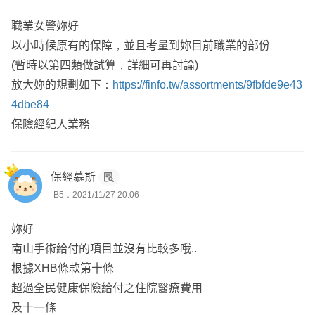
職業女警妳好
以小時候原有的保障，並且考量到妳目前職業的部份
(暫時以第四類做試算，詳細可再討論)
放大妳的規劃如下：
https://finfo.tw/assortments/9fbfde9e43
4dbe84
保險經紀人業務
保經慕斯
B5．2021/11/27 20:06
妳好
南山手術給付的項目並沒有比較多哦..
根據XHB條款第十條
超過全民健康保險給付之住院醫療費用
及十一條