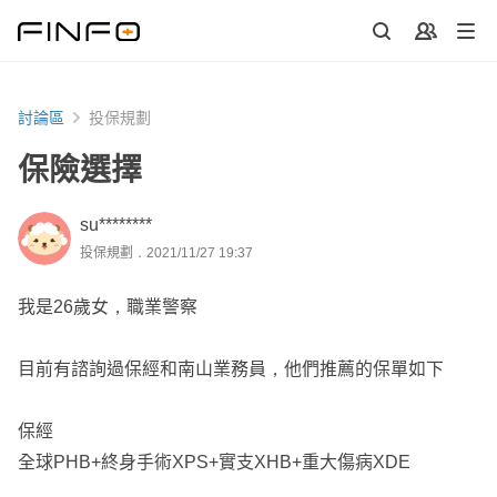
討論區
投保規劃
保險選擇
su********
投保規劃．2021/11/27 19:37
我是26歲女，職業警察
目前有諮詢過保經和南山業務員，他們推薦的保單如下
保經
全球PHB+終身手術XPS+實支XHB+重大傷病XDE