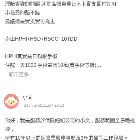
現有規劃沒有看到癌症保障，可能小時候的三商保單已經有
理賠會碰的問題 就是高額自費比不上實支實付好用
規劃了
小花費的賠不錯
要留意 罹患癌症的初次罹患保險金有多少，才知道 罹癌當
建議還是實支實付為主
下 有多少緊急醫療預備金喔：）
此外 學生 與 警察的職業別一定不同 小時候的保單別忘了變
南山HPHI+HSD+HSCO+10TDD
更職業別
才不會造成短賠 或拒賠的情況
HPHI其實是日額跟手術
住院一天1000 手術最高10萬(看手術等級)
『但南山業務強調他們手術項目比較多、給付額比較高、申
這類產品您可以想成是PHB+XPS何在一起的感覺
...顯示更多
訴率低、公司大比較有保障、外溢保單等等，請問有什麼建
一樣高自費理賠不漂亮
議嗎？』
小文
HSD自負額實支 就是要花費超過多少才會理賠的
B13．2021/11/27 22:12
可以專注在討論 條款優勢 與 真實的醫療環境 如何應用嗎？
預算允許直接找類似XHB這樣的副本實支實付產品就好
畢竟 與我們最相關的理賠是白紙黑字的事
沒有自負額 一樣可以把額度提高還能雙實支 (兩份收據，兩
你好，我是服務於保險經紀公司的小文，服務範圍全島跑透
條款與現實不符合，需要的保障 賠不了 賠不夠
間公司一起理賠)
透，
外溢、公司大、申訴率低 都像是 賞你一巴掌 再摸摸頭安撫
擁有10年以上的保險業服務資歷及3年的醫院工作經驗。