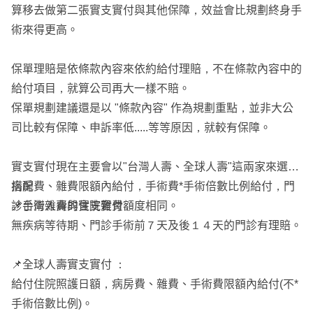
算移去做第二張實支實付與其他保障，效益會比規劃終身手
術來得更高。
保單理賠是依條款內容來依約給付理賠，不在條款內容中的
給付項目，就算公司再大一樣不賠。
保單規劃建議還是以 "條款內容" 作為規劃重點，並非大公
司比較有保障、申訴率低.....等等原因，就較有保障。
實支實付現在主要會以"台灣人壽、全球人壽"這兩家來選擇
搭配
病房費、雜費限額內給付，手術費*手術倍數比例給付，門
📌台灣人壽的實支實付 :
診手術雜費與住院雜費額度相同。
無疾病等待期、門診手術前７天及後１４天的門診有理賠。
📌全球人壽實支實付 ：
給付住院照護日額，病房費、雜費、手術費限額內給付(不*
手術倍數比例)。