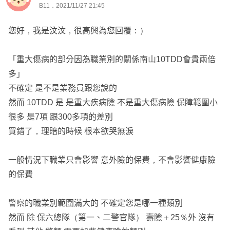
B11．2021/11/27 21:45
您好，我是汶汶，很高興為您回覆：）
「重大傷病的部分因為職業別的關係南山10TDD會貴兩倍
多」
不確定 是不是業務員跟您說的
然而 10TDD 是 是重大疾病險 不是重大傷病險 保障範圍小
很多 是7項 跟300多項的差別
買錯了，理賠的時候 根本欲哭無淚
一般情況下職業只會影響 意外險的保費，不會影響健康險
的保費
警察的職業別範圍滿大的 不確定您是哪一種類別
然而 除 保六總隊（第一、二警官隊） 壽險＋25％外 沒有