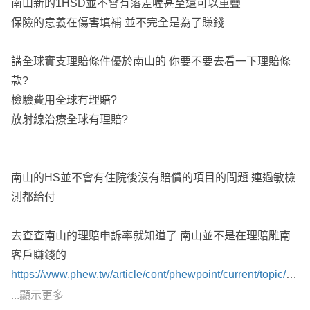
南山新的1HSD並不會有落差喔甚至還可以重疊
保險的意義在傷害填補 並不完全是為了賺錢
講全球實支理賠條件優於南山的 你要不要去看一下理賠條
款?
檢驗費用全球有理賠?
放射線治療全球有理賠?
南山的HS並不會有住院後沒有賠償的項目的問題 連過敏檢
測都給付
去查查南山的理賠申訴率就知道了 南山並不是在理賠雕南
客戶賺錢的
https://www.phew.tw/article/cont/phewpoint/current/topic/11
371/2021053111371
...顯示更多