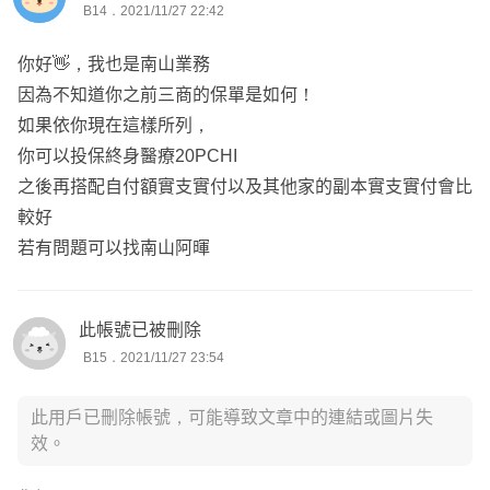
B14．2021/11/27 22:42
PHB可以覆蓋75之後很貴的實支實付，但南山業務強調他
一份保單規劃的好不好，其實最大的影響來至於服務人員身
你好👋，我也是南山業務
們手術項目比較多、給付額比較高、申訴率低、公司大比較
上。
因為不知道你之前三商的保單是如何！
有保障、外溢保單等等，請問有什麼建議嗎？
服務人員的好壞會影響未來整個保障規劃後續的很多問題，
如果依你現在這樣所列，
專業雖然很重要，但服務的熱忱與細心以及能了解保戶真正
你可以投保終身醫療20PCHI
全球部分 75以後住院實支，如果一定要買終身醫療可以考
需求為何的，其實對於保戶才更是重要。
之後再搭配自付額實支實付以及其他家的副本實支實付會比
慮
但是要誰才是最符合你想要的服務人員這個只有你自己知
較好
但未來門診手術應該會更多
道，
若有問題可以找南山阿暉
門診手術PHB理賠是定額沒多少
該如何去判別其實可以透過討論規劃這保步驟來感受喔！
至於大公司比較有保障
其實傳統壽險公司的服務人員因為受限於只能販售自家商品
此帳號已被刪除
真的發生理賠爭議
B15．2021/11/27 23:54
的關係，
跟保險公司爭取的時候
難免只能說自家商品的優點，對於缺點的部份多數都盡量避
保險公司也是看條款
此用戶已刪除帳號，可能導致文章中的連結或圖片失
而不談！
買保險重點是條款 公司只要財務穩健比較重要
效。
但是我相信沒有任何一家公司、沒有一張險種是完美無缺
的！