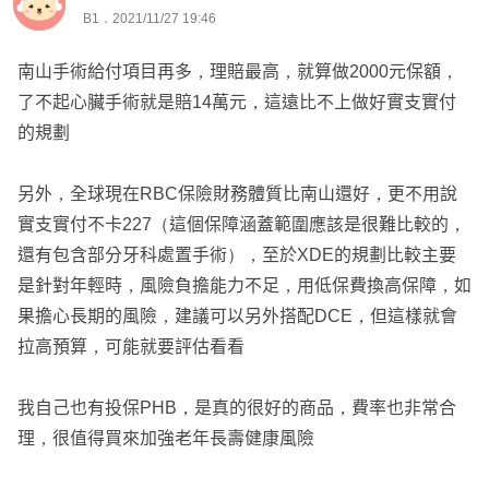
B1．2021/11/27 19:46
南山手術給付項目再多，理賠最高，就算做2000元保額，
了不起心臟手術就是賠14萬元，這遠比不上做好實支實付
的規劃
另外，全球現在RBC保險財務體質比南山還好，更不用說
實支實付不卡227（這個保障涵蓋範圍應該是很難比較的，
還有包含部分牙科處置手術），至於XDE的規劃比較主要
是針對年輕時，風險負擔能力不足，用低保費換高保障，如
果擔心長期的風險，建議可以另外搭配DCE，但這樣就會
拉高預算，可能就要評估看看
我自己也有投保PHB，是真的很好的商品，費率也非常合
理，很值得買來加強老年長壽健康風險