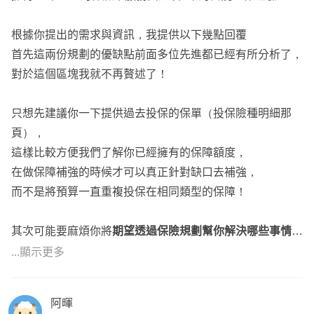
的情況
重大傷病的部分因為職業別的關係南山10TDD會貴兩倍多
根據你提出的需求與資訊，我提供以下幾點回覆
重大疾病的範圍七項
首先這兩份規劃的優缺點前面多位先進都已經有所分析了，
重大傷病的範圍三百多項
對於這個區塊我就不再贅述了！
10TDD就是重大疾病
建議還是重大傷病為主
只想先建議你一下提供過去投保的保單（投保險種明細那
頁），
全球的缺點大概在XHB跟XDE到後期保費會非常貴
這樣比較方便我們了解你已經擁有的保障額度，
定期險老年都是可以調降額度或取消的
在做保障補強的時候才可以真正針對缺口去補強，
XHB覺得保費高，還有一張台壽的副本實支HNRC可以選
而不是將預算一直重複投保在相同類型的保障！
擇
定期險主要是年輕時候便宜保費高保障
其次可能要麻煩你將
期望透過保險規劃幫你解決哪些事情
，
這時候雖然發生機會低，但是資產還不足以轉嫁風險
或是還有
其他的需求
等提供更詳細的需求與資訊，
...顯示更多
加上家庭的經濟責任更需要保障
相信這邊的各位先進們會依照你所提出的需求，
未來隨著自身資產累積
以及你已經擁有的保障相互對照一下，再給你最適當的規劃
不一定需要這麼高額的保障
阿暉
建議。