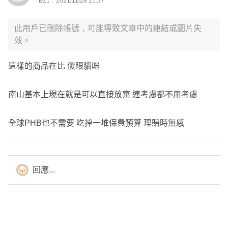
B21．2021/11/28 21:37
此用戶已刪除帳號，可能導致文章中的連結或圖片失
效。
這樣的商品在比 傻眼貓咪
南山基本上現在就是可以直接放棄 連考慮都不用考慮
全球PHB也不需要 吃掉一堆保費預算 理賠時無感
回應...