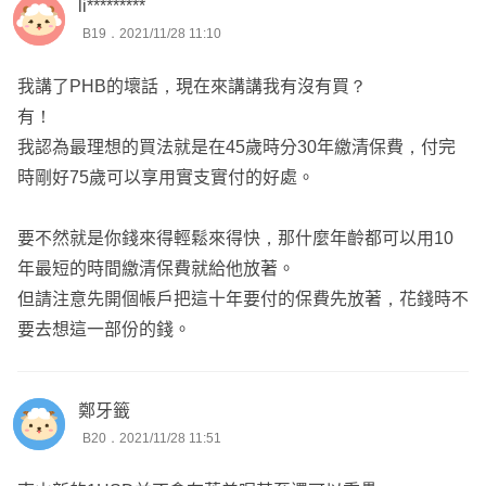
li*********
B19．2021/11/28 11:10
建議要買的人想想以上的問題。
我講了PHB的壞話，現在來講講我有沒有買？
有！
我認為最理想的買法就是在45歲時分30年繳清保費，付完
時剛好75歲可以享用實支實付的好處。
要不然就是你錢來得輕鬆來得快，那什麼年齡都可以用10
年最短的時間繳清保費就給他放著。
但請注意先開個帳戶把這十年要付的保費先放著，花錢時不
要去想這一部份的錢。
鄭牙籤
B20．2021/11/28 11:51