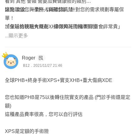
看到 其他 警類 需要加費健康險的類別
這點建議您與業務人員確認清楚
諮詢 汶汶，一對一 詳細討論，針對您的需求規劃專屬保
單！
「全球的缺點大概在XHB跟XDE到後期保費會非常貴」
加保前檢視現有規劃，讓保費花的精準到位：）
XHB 與 現有 三商美邦 與南山的商品 差異在於 門診手術的
...顯示更多
給付條件更好
還有 手術項目不限制2-2-7，不在條款上的手術 可以比照相
Roger
當程度的手術理賠
B12．2021/11/27 21:46
這些 條款差異 是保費換不回來的，比較其他同業 的保費 其
實費率相對 合理喔：）
全球PHB+終身手術XPS+實支XHB+重大傷病XDE
XDE 是一次性給付的商品，著重在給付當下的金額是否充
您也知道PHB是75以後轉住院實支的產品 (門診手術還是定
足，當身邊的儲蓄增加 是可以考慮調降保額的：）
額)
此外，這已經是現在銷售的重大傷病險中 保費最低的選項
這種產品費率很高，您可以自行評估
了...
XPS是定額的手術險