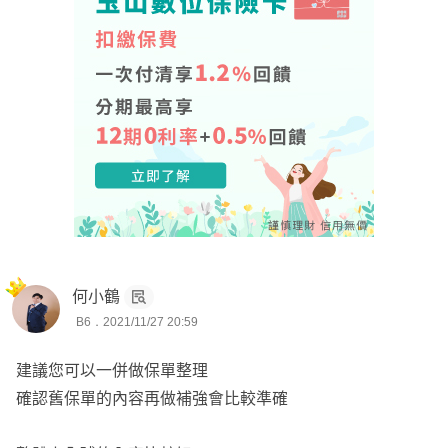
由於時代的進步，越來越多新式手術及高額醫材現世
造成住院天數越來越少、門診手術越來越多，導致越來越多
的醫療自付額被轉回我們身上
傳統日額及手術險已經難以替我們轉嫁越來越高額的醫材、
處置費用
大多數的高額花費都要靠實支實付中"雜費"這個項目幫我們
轉嫁
算上妳的年紀跟五十年的通貨膨脹
PHB對七十五歲的妳保障也很有限，我會比較建議以實支
實付為主
何小鶴
規劃實支實付主要需要注重幾個細節1.額度 2.門診手術及
B6．2021/11/27 20:59
住院保障的落差 3.手術定義
我認為刪減XPS換成臺壽實支對妳的補強可能會比較完整
建議您可以一併做保單整理
些
確認舊保單的內容再做補強會比較準確
以上一點建議，希望有幫到妳