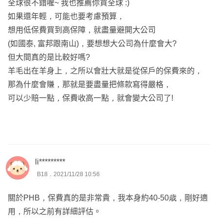
全球很不錯喔~ 我也推薦你買全球 :)
如果還年輕，可能也要考慮預算，
小湘服務於錠嵂保經，擅長各家商品搭配及條款比較。
想用低保費買到高保障，就盡量避開大公司
如有其他疑問，歡迎點擊頭像「免費諮詢」來訊一起討論。
(如國泰, 富邦跟南山)，要想想大公司為什麼會大?
讓我針對你的需求，為您規劃專屬保單🙂
但大間真的是比較好嗎?
*諮詢時若是方便再麻煩留下LINE或電話，後續討論及溝通
羊毛出在羊身上，之所以會壯大就是從保戶的保費來的，
上也會較即時且順利唷。
那為什麼會賺，那就是要盡量把條款寫得嚴格，
可以少賠一點，保費收高一點，就會變大公司了!
li*********
B18．2021/11/28 10:56
關於PHB，保費真的是非常貴，我本身約40-50歳，剛好適
用，所以之前有詳細評估。