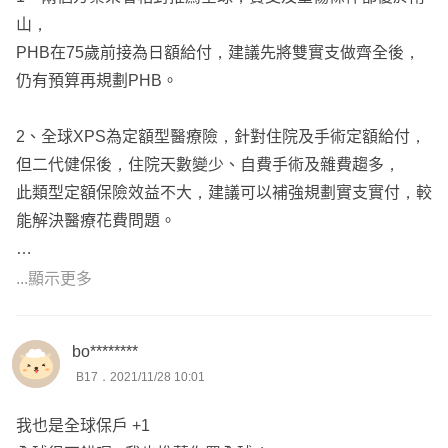
山，
PHB在75歲前接為日額給付，建議先將雙實支做齊全後，
仍有預算再規劃PHB。
2、全球XPS為定額型醫療險，針對住院及手術定額給付，
但二代健保後，住院天數變少、自費手術及雜費趨多，
此類型定額保險效益不大，建議可以補強規劃實支實付，較
能解決醫療花費問題。
3、外溢保單一般都是先酌收較高的保費，之後再針對被保
...顯示更多
人的健康或是運動狀況給予保費優惠，
實際上非外溢保單還是會相對便宜一些。
bo********
B17．2021/11/28 10:01
其餘南山的部分都比較偏向話術，建議參考全球方案即可，
另全球XPS效益較低，建議可將預算挪至規劃實支或是將
我也是全球保戶 +1
舊保單的實支額度拉高。