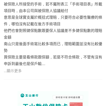
被保險人所接受的手術，若不屬附表三「手術項目表」所載
項目時，由本公司與被保險人協議給付
意思是全球實支屬於概括式理賠，只要符合必要性醫療的條
件，哪怕沒有記載在後方手術項目
他們也會對照健保點數跟要保人協議差不多健保點數的理賠
金額
南山只是後面手術寫比較多項而已，理賠範圍並沒有比較優
勢
買保險主要是看條款跟保額，若是不符合條款，不管有沒有
申訴到最後也是保戶輸
並不是公司大、牌子大就一定能給保戶保障
...顯示更多
再加上南山實支在門診手術上的缺口，我會比較傾向建議規
劃全球
不過要提醒妳，全球PHB主要效益是在七十五歲後
七十五歲前只是一般定額給付商品（XPS也是）
不論實際花費，依照住院天數及手術等級理賠固定金額