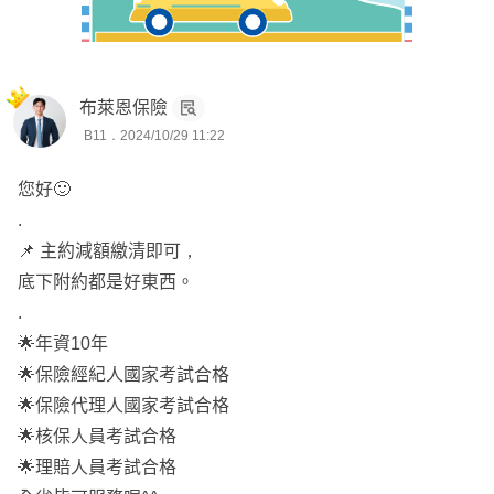
🌟擅長研究條款，根據個人需求為您找到適合您的保險規劃
協助過糖尿病、疝氣、早產兒等…體況，成功投保，
布萊恩保險
深入了解您的需求，提供最適合的保障方案，
B11．2024/10/29 11:22
您好🙂
一份好的保險不只是商品，更是對未來生活的保障。我將以
.
最誠摯的心，為您提供服務。
📌 主約減額繳清即可，
底下附約都是好東西。
.
🌟年資10年
🌟保險經紀人國家考試合格
🌟保險代理人國家考試合格
🌟核保人員考試合格
🌟理賠人員考試合格