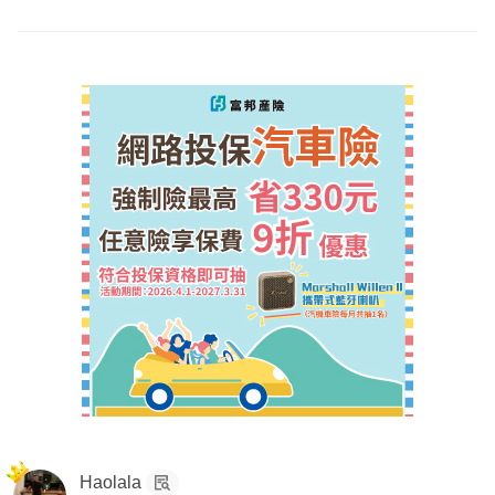
全球:重大傷病
富邦:重大傷病(還本型)、意外險(含醫療)
遠雄:癌症險(一次金+療程型)
國泰:終身防癌(療程型)
三商:癌症一次金
♦️舊保單規劃的很棒，尤其是富邦意外險請務必好好保留
目前若有預算考量，富邦重大傷病SWV可以考慮先調降保
額，建議同時把其他保障內容貼上，再給您更精準的建議唷
以上回答希望有幫助到您
Yun服務於錠嵂保經，
全台都有服務，已實際協助版上逾百
位保戶規劃專屬的保障
想要進一步諮詢歡迎主動點擊『
放大鏡聯絡資訊
』,留下您
的
lineID
以利後續討論😊
Haolala