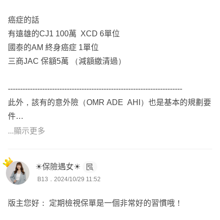
可以更精確協助保戶與保險公司核保科/理賠科溝通，為保
戶爭取相關權益。
癌症的話
處理過新生兒黃疸、腦室擴大、三尖瓣逆流、泌尿道感染、
有遠雄的CJ1 100萬 XCD 6單位
關節發育不良、早期心房收縮、卵圓孔未閉合、多指症、蠶
國泰的AM 終身癌症 1單位
豆症、血管瘤、呼吸窘迫、心房中隔缺損、甲狀腺低下、早
三商JAC 保額5萬 （減額繳清過）
產低體重、成人三高、B肝、氣喘、甲亢、囊腫、子宮肌
瘤、內膜異位等體況。
-----------------------------------------------------------------------
.
此外，該有的意外險（OMR ADE AHI）也是基本的規劃要
💎 具備「#保險經紀人國家考試」證照
件
(全台僅 5%保險業務通過這項考試）
如果因為主約保費較高，導致繳保費較吃緊的話，建議可以
...顯示更多
有保險法及保險學專業，也有法律學分，可協助處理理賠爭
調降額度。
議，幫寫「#申訴函」跟「#評議函」。📌非保戶採收費接
案，若親友有理賠糾紛也可以轉介紹給我。
☀保險遇女☀
目前看來你的保險規劃，有針對險種 癌症重傷規劃
B13．2024/10/29 11:52
成功處理過癌症短期出險拒賠、契約不實告知被解除、急診
以保險規劃來說，『 醫療保障 』還是很重要的前三大規劃
待床拒賠、牙齒手術拒賠、剖腹除疤凝膠拒賠、剖腹月子餐
重點
版主您好： 定期檢視保單是一個非常好的習慣哦！
拒賠、院外購買輔具拒賠、冷凍治療限縮次數、失能險拒賠
-----------------------------------------------------------------------
＿＿＿＿＿＿＿＿＿＿＿＿＿＿＿＿＿＿＿＿＿＿