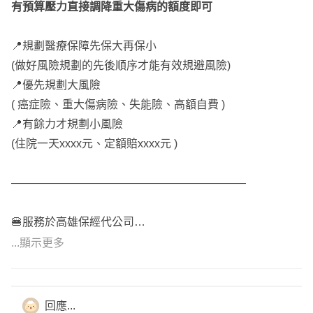
有預算壓力直接調降重大傷病的額度即可
證續保為主。
📍規劃醫療保障先保大再保小
♨️意外
(做好風險規劃的先後順序才能有效規避風險)
小朋友意外頻傳，規劃多種意外險種避免後續的就醫負擔。
📍優先規劃大風險
意外失能、意外扶助金、意外實支實付、意外日額、意外骨
( 癌症險、重大傷病險、失能險、高額自費 )
折。
📍有餘力才規劃小風險
尤其避免因不小心發生的嚴重燒燙傷需要長期治療植皮、除
(住院一天xxxx元、定額賠xxxx元 )
疤、壓力衣....
為意外重點。
—————————————————————
🚑癌症
🍔服務於高雄保經代公司
癌症治療的方式非常多，不像以前癌症被視為絕症。
🍔考取15張以上金融證照
健保放化療副作用非常高，有許多高額、自費的化療、放
...顯示更多
🍔個人財產風險管理師
療，能夠更精準的針對癌細胞，
🍔車險調解及勞保諮詢
光子治療:電腦刀、螺旋刀、諾力刀、銳速刀、弧形刀、亞
🍔勞動法令及稅務傳承
瑟刀、真光刀
回應...