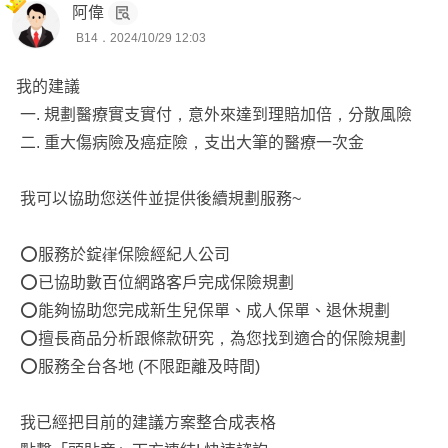
🧷 意外失能險
都在保障內。
阿偉
⚠️記得變更或保障補強前，注意兩個月內是否看醫生及五
🧷 壽險
B14．2024/10/29 12:03
🌟 人生意外無所不在，需有基本的意外失能、意外實支、
年內是否有既往疾病看醫生哦！
.
意外住院。
⚠️有需要詳細的保單統整健檢報告，可以進一步諮詢！
我的建議
「歡迎點擊頭像加LINE討論喔^^」
🌟 富邦意外實支實付（TMR）額度搭配較高，另包含「重
一. 規劃醫療實支實付，意外來達到理賠加倍，分散風險
大燒燙傷」的給付。
❤️我是錠嵂保經玉敏—服務做到心坎裡的守護者
二. 重大傷病險及癌症險，支出大筆的醫療一次金
{ 三 } 緊急預備金：「 重大傷病與癌症一次金 」
❤️年資10年—客製保戶服務卡、線上保單統整服務
🌟 重大傷病包含300多項疾病，疾病範圍最廣。
❤️北中南服務，已累積800位保戶，符合您的專屬需求
我可以協助您送件並提供後續規劃服務~
🌟 重大傷病的發生，只要『領卡』就理賠，一次金建議20
0萬，做為緊急醫療。
💎有興趣，可點選我的頭像進一步諮詢哦！
⭕️服務於錠嵂保險經紀人公司
🌟 現行醫療環境，各類新型標靶藥物金額高達數十萬，甚
⭕️已協助數百位網路客戶完成保險規劃
至數百萬
⭕️能夠協助您完成新生兒保單、成人保單、退休規劃
⭕️擅長商品分析跟條款研究，為您找到適合的保險規劃
總結：🌟保險不一定用得到，讓保單成為人生的定心丸🌟
⭕️服務全台各地 (不限距離及時間)
＃每家商品各有優缺點，唯有相互組合互補，讓保險規劃更
我已經把目前的建議方案整合成表格
完善。