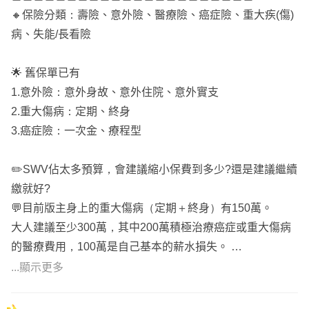
等理賠爭議。
🔸保險分類：壽險、意外險、醫療險、癌症險、重大疾(傷)
.
保單規劃重點： 優先規劃「 醫療實支+日額、意外險、重
病、失能/長看險
------分隔線------
大傷病/癌症一次金 」
.
{ 一 } 醫療保障：「 實支實付＋日額 」
🌟 舊保單已有
一份完整的保單應具備：
🌟 2024.07新制保險上路，不再複保險，導向單一實支實
1.意外險：意外身故、意外住院、意外實支
🎯低保費高保障，把錢花在刀口上
付，保險額度不足以支付現行高漲的醫療品質下，必須搭配
2.重大傷病：定期、終身
.
定額給付的醫療日額，解決「住院費用.薪水補償或門診手
3.癌症險：一次金、療程型
🎯保大再保小，保近再保遠
術費」不足問題。 🌟 病房費加總每日5,000元，可選擇基
優先規劃大風險的保障。
本單人病房，同時提升住院照顧品質。
✏️SWV佔太多預算，會建議縮小保費到多少?還是建議繼續
(數萬元的自費藥材、癌症重傷)
🌟 隨著醫療科技的進步，醫材、手術費用越來越貴，實支
繳就好?
.
實付雜費額度規劃30萬。
💬目前版主身上的重大傷病（定期＋終身）有150萬。
🎯包含六大保障
🌟 富邦實支實付（HSV）優勢，住院「雜費與手術費」分
大人建議至少300萬，其中200萬積極治療癌症或重大傷病
🧷意外險
開額度計算。
的醫療費用，100萬是自己基本的薪水損失。
🧷 醫療險
＊需留意富邦實支門診手術有227.334限制，所以在組合上
所以不建議縮小保額，但真的保費負擔太大的話，再調
...顯示更多
🧷 癌症險
增加定額型醫療補強住院、手術額度。
整。
🧷 重大傷病險
{ 二 } 意外險：走路扭到腳、切菜割到手，甚至意外骨折