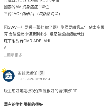
有遠雄的CJ1 100萬 XCD 6單位
💡醫療險(醫療實支優先；住院日額/手術/定額險次之)
國泰的AM 終身癌症 1單位
💡癌症險(一次金癌症險優先；療程型/生存型次之)
三商JAC 保額5萬 （減額繳清過）
💡重大傷病險(分為重大傷病/重大疾病/特定傷病，重大傷病
優先)
因SWV一年要繳一萬七 繳了兩年準備要繳第三年 佔太多預
💡照護險
算 會建議縮小保費到多少 還是建議繼續繳就好
(主要為失能險/長照險，目前失能險滅絕，改以意外失能
底下附約有OMR ADE AHI
險為優先，預算夠再考慮長照險)
A:
繼續繳或是減額就好
...顯示更多
🎯新生兒規劃重點:一個月保費2000初
附約的意外是好東西
🚨醫療險
遠雄XCD後期可以砍
兒童免疫系統尚未健全，生病機會頗高，需要住院會建議能
金融漢堡保
住單人房，可以避免受到其他病友干，除了實支實付的住院
B17．2024/10/29 15:34
額度外，會輔以住院日額，拉高住院病房費已達單人房費
版主您好定期檢視保單是很好的習慣喔🙋🏻‍♂️
用。
目前的自費(達文西手術、自費鋼板、特殊材料、微創手
舊有的附約規劃的很好
術、高端骨材)項目越來越高，實支實付規劃以高雜費且保