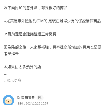
及下面附加的意外險，都是很好的商品
⭐️尤其是意外險附約(OMR) 是現在難得少有的保證續保商品
📌目前還是會建議繼續正常繳費，
因為降額之後，未來想補強，費率提高所增加的費用也是要
考量進去
⚠️如果佔太多預算的話
想了解本身除了本重大傷病與癌症險之外，還有投保其他險
...顯示更多
種內容嗎？
保險布魯斯
可以再傳上來為您做詳細的保單檢視，讓你可以把錢花在刀
B10．2024/10/29 10:57