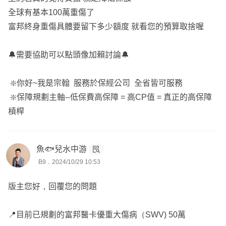
能用取更好的治療，
全球有基本100萬重傷了
所以蠻建議您可以優先考量這部分呦！
富邦終身重傷具體要留下多少額度 就看您的預算取捨喔
---------------
🔔需要協助可以點頭像加賴討論🔔
以上提供您參考，
詳細需要了解您的預算、需求，才能精準建議呦~
❇️你好~我是宗翰 服務於保經公司 全省皆可服務
希望有幫助到你💛
❇️保障規劃主軸--低保費高保障 = 高CP值 = 真正的高保障
槓桿
❣️我在錠嵂保經服務三年
❣️我會提供我的客戶保險小卡
❣️方便帶在身上且能即時了解自己的保障
魚🐟兒水中游
B9．2024/10/29 10:53
❣️歡迎成為我的客戶
版主您好，回覆您的問題
😊HAVE A NICE DAY😊
📍目前已規劃的富邦醫卡優重大傷病（SWV) 50萬