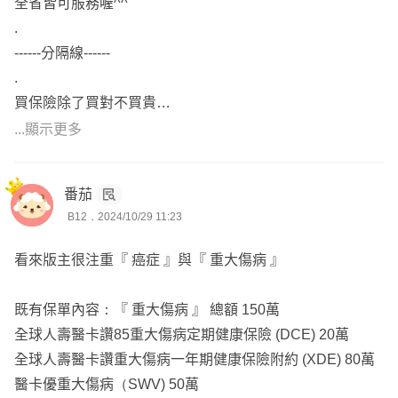
全省皆可服務喔^^
.
------分隔線------
.
買保險除了買對不買貴
最重要的是【#找對人買】
...顯示更多
💎 我是鵬宇 (Brian)
本身保險年資10年，8成保戶來自網路，服務過1,700多位
番茄
客戶、700多個家庭、#連續7年全公司醫療險件數前10名。
B12．2024/10/29 11:23
熟悉各家保險公司商品，理賠經驗豐富，在保經公司擔任經
理，兼任個人事務所 負責人，也是布萊恩保險 網站負責
看來版主很注重『 癌症 』與『 重大傷病 』
人，#全省皆可服務 ，北中南東皆有保戶，各大社團皆有保
戶^^
既有保單內容：『 重大傷病 』 總額 150萬
.
全球人壽醫卡讚85重大傷病定期健康保險 (DCE) 20萬
💎具備「#核保人員」及「#理賠人員」證照
全球人壽醫卡讚重大傷病一年期健康保險附約 (XDE) 80萬
(通常要到保險公司應徵核保/理賠才會考這兩張證照。)
醫卡優重大傷病（SWV) 50萬