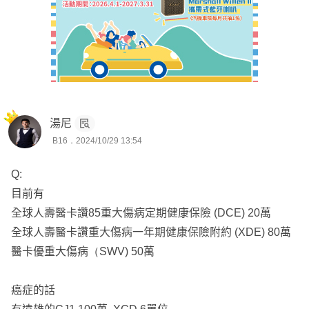
🏆 超過千位網路保戶諮詢
❄️ 出沒DCARD保險業版
⭕ 六大保障 : 醫療、癌症、重大傷病、失能(照護)、意外、
壽險
--
湯尼
規劃重點
B16．2024/10/29 13:54
⚽醫療實支保證續保；額度至少30萬起跳
⚾重大傷病第一年和慢性精神病、免疫系統不打折
Q:
🥎癌症一次金至少各100萬起跳
目前有
🏀意外實支至少5萬；有意外失能扶助金意外險
全球人壽醫卡讚85重大傷病定期健康保險 (DCE) 20萬
🏐病房費一天5000起跳
全球人壽醫卡讚重大傷病一年期健康保險附約 (XDE) 80萬
醫卡優重大傷病（SWV) 50萬
🎯 成人規劃六大保障
💡壽險
癌症的話
💡意外險(死殘/意外實支/意外日額/骨折)