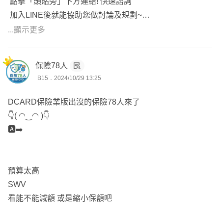
點擊「頭貼旁」下方連結! 快速諮詢
＃投保順序保大再保小，瞻前「一次金給付」又 顧後「住
加入LINE後就能協助您做討論及規劃~
院治療靠醫療實支實付」。
...顯示更多
#我已經把目前的保障跟建議方案打成表格
我是番茄
#如需更清楚的說明，也可以將表格提供參考
🌓保險年資 11年
保險78人
🌔擅長各家商品搭配及條款分析
B15．2024/10/29 13:25
🦅理賠申請上百件，爭取總金額累積達一千萬以上
DCARD保險業版出沒的保險78人來了
🌪️從北到南皆有服務
👇( ◠‿◠ )👇
🅰️➡️
💥諮詢建議點選頭像的聯絡資訊
留下LINE或電話，方便後續立即聯繫
🌟沒有最即時的建議，只有最合適的提案
預算太高
SWV
看能不能減額 或是縮小保額吧