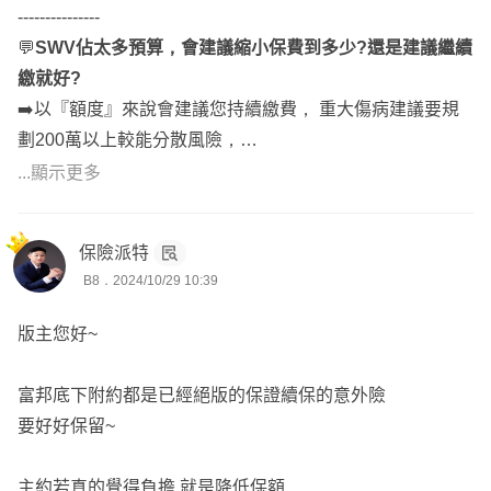
---------------
💬
SWV佔太多預算，會建議縮小保費到多少?還是建議繼續
繳就好?
➡️以『額度』來說會建議您持續繳費， 重大傷病建議要規
劃200萬以上較能分散風險，
現在縮小保額，未來還是會需要增加保額做補強，而且會用
...顯示更多
當時的年籍及身體狀況去評估~
保險派特
但若您真的覺得保費上太有負擔，建議降低保額即可，
B8．2024/10/29 10:39
因為富邦的意外險附約是不錯的，一定要讓附約存留！
需要降到多少，要看您能負擔的預算到哪裡呦～～
版主您好~
🔔最後給您一點點小建議🔔
富邦底下附約都是已經絕版的保證續保的意外險
從您的文中沒有看到醫療(實支實付)的規劃，
要好好保留~
非常建議您能撥出一部分的預算做這項的補強！
現在醫療生態，多數的藥材或手術都需要自費，或是自費才
主約若真的覺得負擔 就是降低保額