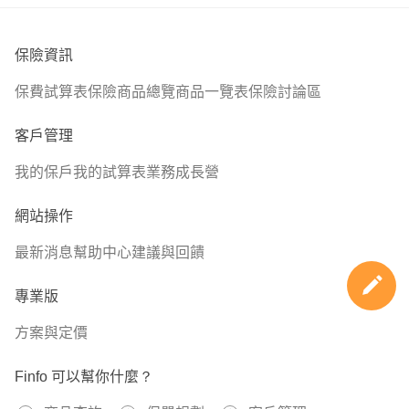
🌀照護險
主要為失能險/長照險，目前失能險滅絕，改以意外失能險
保險資訊
為優先
保費試算表
保險商品總覽
商品一覽表
保險討論區
客戶管理
我的保戶
我的試算表
業務成長營
網站操作
最新消息
幫助中心
建議與回饋
專業版
方案與定價
Finfo 可以幫你什麼？