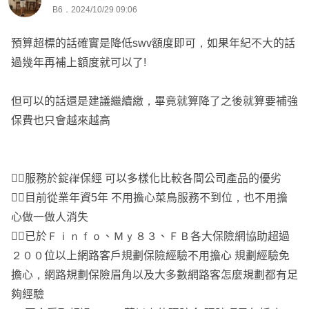
B6．2024/10/29 09:06
預算超標的話確實是降低swv額度即可，如果年紀不大的話
過幾年再補上額度就可以了!
但可以的話還是建議繼續繳，畢竟就算降了之後就算要補強
保費也只會越來越高
👉🏼服務於錠嵂保經 可以多樣化比較各間公司產品的優劣
👉🏼目前從業年資5年 不用擔心菜鳥服務不到位，也不用擔
心做一做人消失
👉🏼已於Ｆｉｎｆｏ、Ｍｙ８３、ＦＢ各大保險網協助超過
２００位以上網路客戶規劃保險經驗不用擔心 規劃經驗免
擔心，網路規劃保險眉角以及大多數網路客怎麼規劃都有足
夠經驗