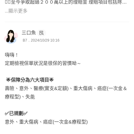
👉🏼至今爭取超過２００萬以上的理賠金 理賠項目包括痔
瘡、割包皮、智齒、子宮肌瘤、肛門及直腸相關、扁桃腺手
...顯示更多
術、癌症、切胃手術．．． 不用擔心沒有理賠經驗
👉🏼覺得回答的不錯歡迎點選『 放大鏡聯絡資訊』 討論屬於
三口魚
您的出單方式或加連結的ＬＩＮＥ諮詢保險問題
B7．2024/10/29 10:16
👉🏼諮詢加完記得給我發個貼圖或訊息～ 避免加完訊息被
擋，建議發個貼圖或網站私訊
嗨嗨！
定期檢視保單狀況是很保的習慣呦～
🌟保障分為六大項目🌟
壽險、意外、醫療(實支&定額)、重大傷病、癌症(一次金＆
療程型)、失能
✅已規劃✅
意外、重大傷病、癌症(一次金&療程型)