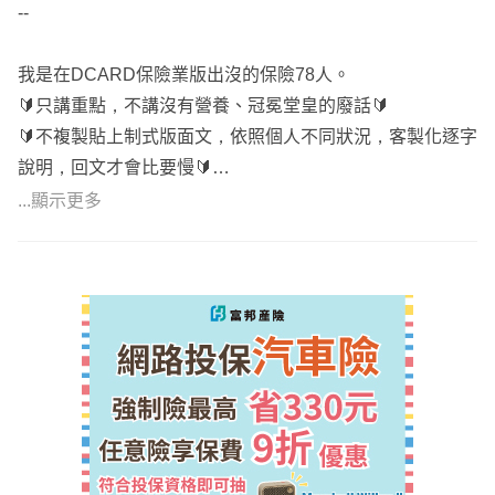
--
我是在DCARD保險業版出沒的保險78人。
🔰只講重點，不講沒有營養、冠冕堂皇的廢話🔰
🔰不複製貼上制式版面文，依照個人不同狀況，客製化逐字
說明，回文才會比要慢🔰
...顯示更多
🎁 網路普通客戶回答簡單易懂
🎀 既有客戶詳細講解
🌞 面談詳細講解保單內容
⚓保近不保遠、保大不保小
☀️ 依照預算規劃內容，不做灌水單
⭐ 不主動推銷、不強迫推銷、不做不實話術
🌟 低保費高保障
🎯 不隨意請客戶解舊約，新保單補強部分不足
⛄ 全台北中南跑透透