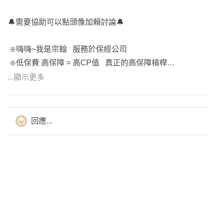
🔔需要協助可以點頭像加賴討論🔔
❇️嗨嗨~我是宗翰 服務於保經公司
❇️低保費 高保障 = 高CP值 真正的高保障槓桿
❇️選出較優勢的商品 再依預算調整規劃
...顯示更多
回應...