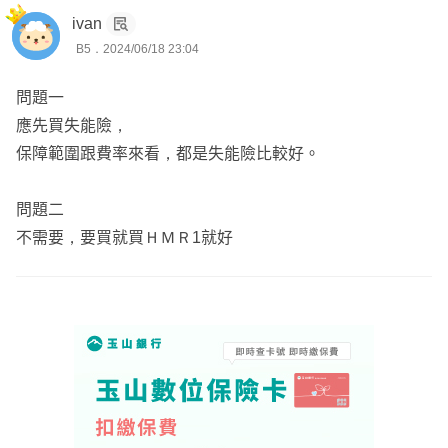
ivan
核保
B5．2024/06/18 23:04
💟免費保單健診/整合服務
💟敲u質售後服務(時不時就探你班，讓你上班不孤單☀️)
問題一
應先買失能險，
🫧堅決不當肥羊，辛苦錢花在對的刀口上，歡迎點擊頭像
保障範圍跟費率來看，都是失能險比較好。
【免費諮詢】
問題二
不需要，要買就買ＨＭＲ1就好