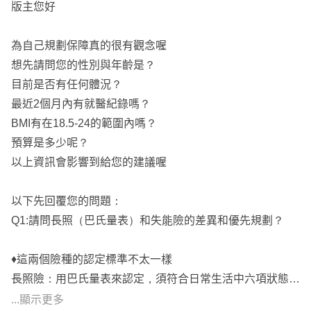
版主您好
為自己規劃保障真的很有觀念喔
想先請問您的性別與年齡是？
目前是否有任何體況？
最近2個月內有就醫紀錄嗎？
BMI有在18.5-24的範圍內嗎？
預算是多少呢？
以上資訊會影響到給您的建議喔
以下先回覆您的問題：
Q1:請問長照（巴氏量表）和失能險的差異和優先規劃？
♦️這兩個險種的認定標準不太一樣
長照險：用巴氏量表來認定，須符合日常生活中六項狀態中
的三項須他人協助：食、衣、住、行、浴、廁，須每年重新
...顯示更多