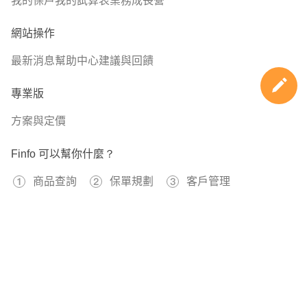
我的保戶
我的試算表
業務成長營
網站操作
最新消息
幫助中心
建議與回饋
專業版
方案與定價
Finfo 可以幫你什麼？
商品查詢
保單規劃
客戶管理
免費註冊
597239
已經有
位用戶加入 Finfo 的行列