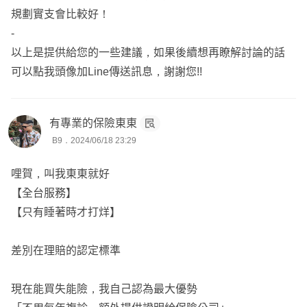
以下是我為初次規劃保障的保戶設計的方案，詳細內容都可
規劃實支會比較好！
以再做討論修改，較能更貼近您的需求。
-
https://finfo.tw/assortments/a9d72f4e502fbde6
以上是提供給您的一些建議，如果後續想再瞭解討論的話
可以點我頭像加Line傳送訊息，謝謝您!!
小湘服務於錠嵂保經，專精各家商品搭配及條款比較，
目前已從業四年，累積400多位客戶，已在Finfo上協助上百
有專業的保險東東
B9．2024/06/18 23:29
位客戶完成個人保障。
主要從事網路開發，台北至屏東皆有服務，地區不受限，服
哩賀，叫我東東就好
務無距離。
【全台服務】
【只有睡著時才打烊】
左上角點擊頭像查看更多關於我的資訊，連結中有聯繫方式
可與您進一步討論及協助投保。
差別在理賠的認定標準
現在能買失能險，我自己認為最大優勢