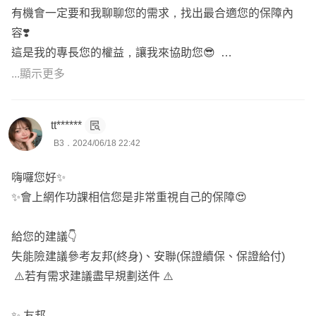
👉🏻再依性別、年齡、需求與預算來調成專屬方案
有機會一定要和我聊聊您的需求，找出最合適您的保障內
若需服務人員，可協助您投保送件及提供後續服務
容❣️
這是我的專長您的權益，讓我來協助您😎
Yun服務於錠嵂保經，
全台都有服務，已實際協助版上逾百
✨服務於｜錠嵂保險經紀公司
...顯示更多
位保戶規劃專屬的保障
✨北部人｜全台均有提供服務
想要進一步諮詢歡迎主動點擊『
放大鏡聯絡資訊
』,留下您
✨買保險｜量身訂做獨一無二
的
lineID
tt******
以利後續討論😊
✨不推銷｜讓您買對且不買貴
B3．2024/06/18 22:42
嗨囉您好✨
✨會上網作功課相信您是非常重視自己的保障😍
給您的建議👇
失能險建議參考友邦(終身)、安聯(保證續保、保證給付)
⚠️若有需求建議盡早規劃送件 ⚠️
✨ 友邦