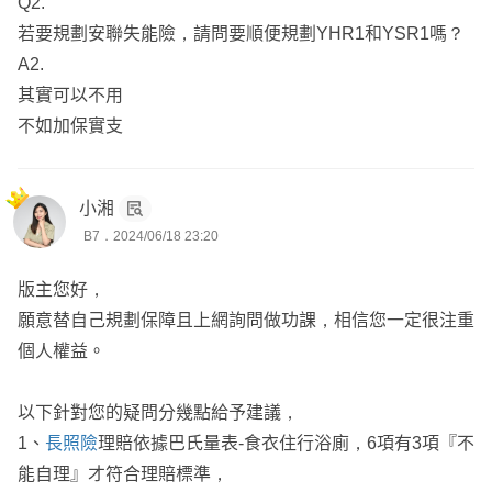
Q2.
若要規劃安聯失能險，請問要順便規劃YHR1和YSR1嗎？
A2.
其實可以不用
不如加保實支
小湘
B7．2024/06/18 23:20
版主您好，
願意替自己規劃保障且上網詢問做功課，相信您一定很注重
個人權益。
以下針對您的疑問分幾點給予建議，
1、
長照險
理賠依據巴氏量表-食衣住行浴廁，6項有3項『不
能自理』才符合理賠標準，