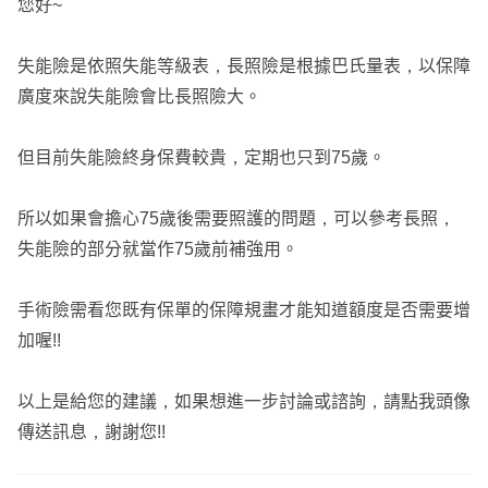
您好~
🫶🏼歡迎點擊我頭像私訊領取專屬你の建議書🫶🏼
失能險是依照失能等級表，長照險是根據巴氏量表，以保障
廣度來說失能險會比長照險大。
我是巧達👩‍💻服務於【錠嵂保經】
但目前失能險終身保費較貴，定期也只到75歲。
✨專屬業務亦是你最好的朋友🫶🏼
✨成為保戶們心中的天使👼
所以如果會擔心75歲後需要照護的問題，可以參考長照，
✨客觀諮詢，不強迫推銷❌
失能險的部分就當作75歲前補強用。
✨協助保戶解決問題，買對不買貴💰
手術險需看您既有保單的保障規畫才能知道額度是否需要增
我的優勢❣️
加喔!!
💟車險調解小達人，已協助50多位車友處理行車糾紛案件
💟定期幫客戶追蹤案件，不用擔心投保後找不到業務員❣️
以上是給您的建議，如果想進一步討論或諮詢，請點我頭像
💟積極處理文件，保單順利承保、發單
傳送訊息，謝謝您!!
💟個人累積200多個家庭撐起保險防護傘☔️
💟團隊累積了千萬理賠爭取過取多理賠狀況、協助客戶成功