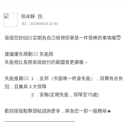
評估。
失能險：依照失能等級表11級80項來認定，一次金1-11
保嵂靜
級，情況嚴重者符合1-6級會啟動扶助金，不須每年重新評
B2．2024/06/18 22:40
估。
版版您好🙌🏻定期為自己檢視保單是一件很棒的事情喔😇
目前建議優先規劃失能險，終身可以從參考友邦都規劃，定
期可以參考安的規劃
建議優先規劃👉🏻 失能險
失能相比長照來說給付的範圍會更廣喔～
Q2:若要規劃安聯失能險，請問要順便規劃YHR1和YSR1
嗎？
失能推薦👉🏻 １．友邦（市面唯一終身失能），保費有去有
回，且兼具３大保障
♦️建議可以先檢視舊保單，如果要加強手術額度可以補上喔
２．安聯(定期失能，保障至75歲)
🎯建議可以參考安聯、友邦的規劃
歡迎版版點擊頭貼諮詢更多，將為您一對一服務呦🔥
初步搭配方案給您參考(以30歲女生為例):
https://finfo.tw/ass
___________________________
ortments/05800ab73335f34f