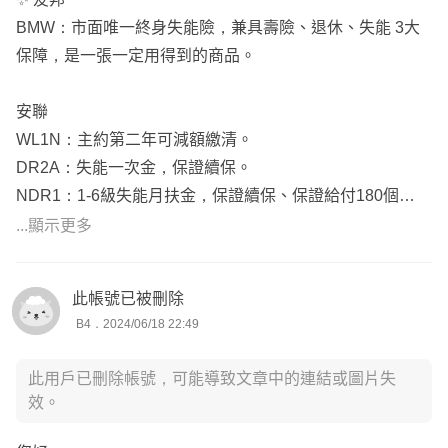
BMW：市面唯一終身失能險，兼具壽險、退休、失能 3大
保障，是一張一定用得到的商品。
安聯
WL1N：主約第二年可減額繳清。
DR2A：失能一次金，保證續保。
NDR1：1-6級失能月扶金，保證續保、保證給付180個
月。
...顯示更多
這些都是市場上僅存的失能險推薦給你，挑選各家優勢商品
此帳號已被刪除
做搭配，
B4．2024/06/18 22:49
用較低的預算達成足夠的保障💯但主要內容還是依照您需求
及預算來做個人化調整唷❣️
此用戶已刪除帳號，可能導致文章中的連結或圖片失
效。
⚠️失能險及實支實付都是7/1號有重大變革的險種 , 這樣對
您比較有利、CP值也比較高~