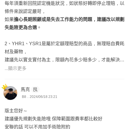
每年須重新回院認定機能狀況，如狀態好轉即停止理賠，以
條件來說認定嚴苛，
如果
擔心長期照顧或是失去工作能力的問題，建議改以規劃
失能險更為合適
。
2、YHR1、YSR1是屬於定額理賠型的商品，無理賠自費耗
材及藥物，
建議先以實支實付為主，限額內花多少賠多少，才能解決高
額自費的問題。
...顯示更多
3、安聯HMR1是目前唯二可副本理賠的醫療實支，
馬克
若過去沒有醫療實支，可以先投保富邦，再送件安聯，
B8．2024/06/18 23:21
能解決病房費、手術費、自費耗材及藥物的開銷，也能彌補
住院期間的薪水損失。
版主您好～
建議優先規劃失能險哦 保障範圍跟費率都比較好
安聯的話 可以不用加手術險附約