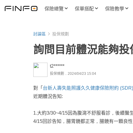
保險總覽
保單搭配
保險教學
討論區
投保規劃
詢問目前體況能夠投保
t2******
投保規劃．2024/04/23 15:04
對「
台新人壽失能照護久久健康保險附約 (SDR
近期體況告知:
1.大約3/30~4/15因為腹瀉不舒服看診，後
4/15回診告知，腸胃鏡都正常，腸鏡有一顆良