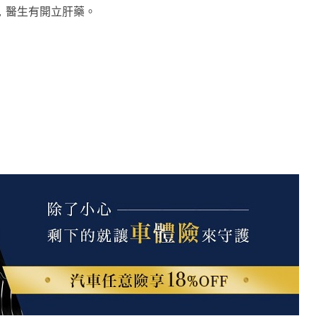
回診，醫生有開立肝藥。