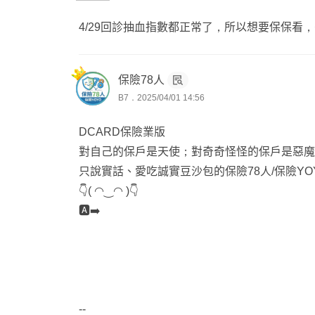
4/29回診抽血指數都正常了，所以想要保保看，有
保險78人
B7．2025/04/01 14:56
DCARD保險業版
對自己的保戶是天使；對奇奇怪怪的保戶是惡魔
只說實話、愛吃誠實豆沙包的保險78人/保險YO
👇( ◠‿◠ )👇
🅰️➡️
--