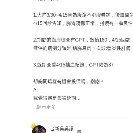
1.大約3/30~4/15因為腹瀉不舒服看診，後
4/15回診告知，腸胃鏡都正常，腸鏡有一顆良
2.期間的血液檢查有GPT，數值180，4/15
健保的病例分類是 結腸息肉、次診:發炎性肝病
3.近期查看4/15抽血紀錄，GPT降為87
想詢問這樣有機會投保嗎，謝謝。
A:
我覺得還是會被延期
呼叫台新業務來說明
...顯示更多
台新吳吳讓