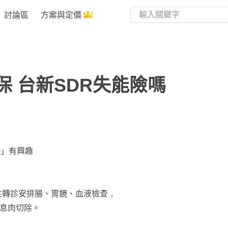
討論區
方案與定價
 台新SDR失能險嗎
)
」有興趣
續醫生轉診安排腸、胃鏡、血液檢查，
性息肉切除。