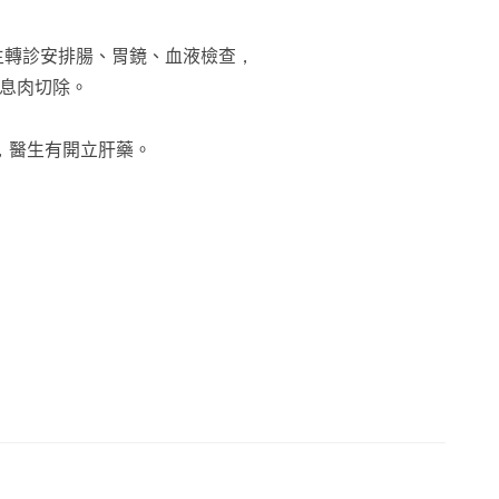
續醫生轉診安排腸、胃鏡、血液檢查，
性息肉切除。
回診，醫生有開立肝藥。