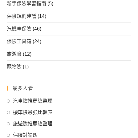
新手保險學習指南
(5)
保險規劃建議
(14)
汽機車保險
(46)
保險工具箱
(24)
旅遊險
(12)
寵物險
(1)
最多人看
Opens
汽車險推薦總整理
in
Opens
機車險最強比較表
a
in
Opens
new
旅遊險推薦總整理
a
in
tab
Opens
new
保險討論區