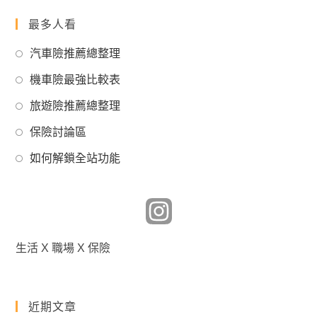
最多人看
Opens
汽車險推薦總整理
in
Opens
機車險最強比較表
a
in
Opens
new
旅遊險推薦總整理
a
in
tab
Opens
new
保險討論區
a
in
tab
Opens
new
如何解鎖全站功能
a
in
tab
new
a
tab
new
tab
生活 X 職場 X 保險
近期文章