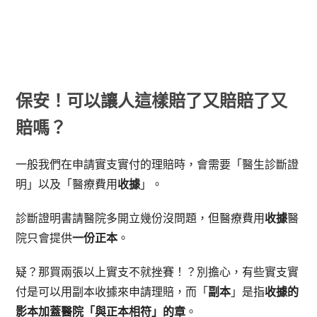
保安！可以讓人這樣賠了又賠賠了又
賠嗎？
一般我們在申請實支實付的理賠時，會需要「醫生診斷證
明」以及「醫療費用
收據
」。
診斷證明書請醫院多開立幾份沒問題，但醫療費用
收據
醫
院只會提供
一份正本
。
疑？那買兩張以上實支不就挫賽！？別擔心，有些實支實
付是可以用副本收據來申請理賠，而「
副本
」是指
收據的
影本加蓋醫院「與正本相符」的章
。