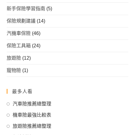
新手保險學習指南
(5)
保險規劃建議
(14)
汽機車保險
(46)
保險工具箱
(24)
旅遊險
(12)
寵物險
(1)
最多人看
Opens
汽車險推薦總整理
in
Opens
機車險最強比較表
a
in
Opens
new
旅遊險推薦總整理
a
in
tab