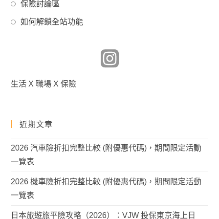
Opens
new
保險討論區
a
in
tab
Opens
new
如何解鎖全站功能
a
in
tab
new
a
tab
new
tab
生活 X 職場 X 保險
近期文章
2026 汽車險折扣完整比較 (附優惠代碼)，期間限定活動
一覽表
2026 機車險折扣完整比較 (附優惠代碼)，期間限定活動
一覽表
日本旅遊旅平險攻略（2026）：VJW 投保東京海上日