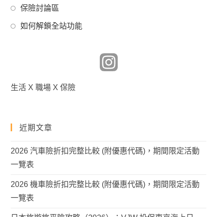
in
tab
Opens
new
保險討論區
a
in
tab
Opens
new
如何解鎖全站功能
a
in
tab
new
a
tab
new
tab
生活 X 職場 X 保險
近期文章
2026 汽車險折扣完整比較 (附優惠代碼)，期間限定活動
一覽表
2026 機車險折扣完整比較 (附優惠代碼)，期間限定活動
一覽表