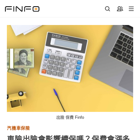
Skip
to
content
出險 保費 Finfo
汽機車保險
車險出險會影響續保嗎？保費會漲多