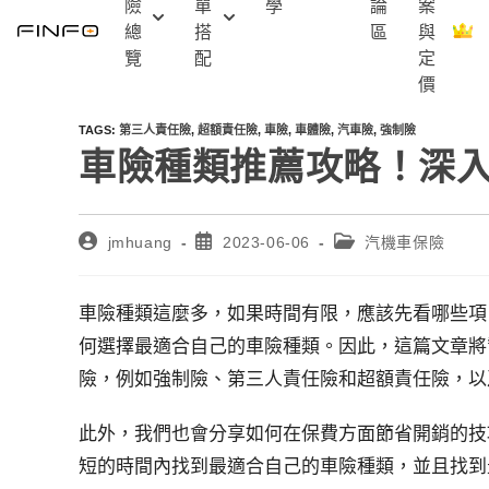
險
單
學
論
案
Skip
總
搭
區
與
to
覽
配
定
content
價
TAGS
:
第三人責任險
,
超額責任險
,
車險
,
車體險
,
汽車險
,
強制險
車險種類推薦攻略！深
Post
Post
Post
jmhuang
2023-06-06
汽機車保險
author:
published:
category:
車險種類這麼多，如果時間有限，應該先看哪些項
何選擇最適合自己的車險種類。因此，這篇文章將
險，例如強制險、第三人責任險和超額責任險，以
此外，我們也會分享如何在保費方面節省開銷的技
短的時間內找到最適合自己的車險種類，並且找到