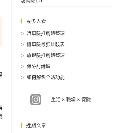
寵物險
(1)
最多人看
Opens
汽車險推薦總整理
in
Opens
機車險最強比較表
a
in
Opens
new
旅遊險推薦總整理
a
in
tab
Opens
new
保險討論區
a
in
tab
是
Opens
new
如何解鎖全站功能
a
in
tab
new
a
tab
new
生活 X 職場 X 保險
tab
有
我
近期文章