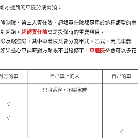
剛才提到的車險分成兩類：
：強制險、第三人責任險、超額責任險都是屬於這種類型的車
撞到超跑，
超額責任險
會是投保時的重要項目。
體險及竊盜險，其中車體險又會分為甲式、乙式、丙式車體
，如果擔心車禍時對方賴帳不出錢修車，
車體險
待會可以多花
對方的車
自己車上的人
自己的車
只賠乘客，不賠駕駛
√
√
√