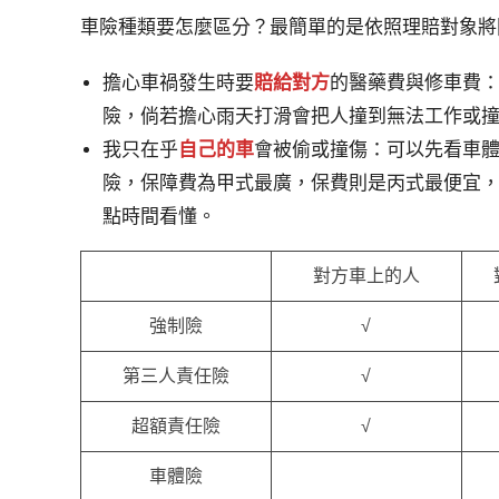
車險種類要怎麼區分？最簡單的是依照理賠對象將
擔心車禍發生時要
賠給對方
的醫藥費與修車費
險，倘若擔心雨天打滑會把人撞到無法工作或
我只在乎
自己的車
會被偷或撞傷：可以先看車
險，保障費為甲式最廣，保費則是丙式最便宜
點時間看懂。
對方車上的人
強制險
√
第三人責任險
√
超額責任險
√
車體險