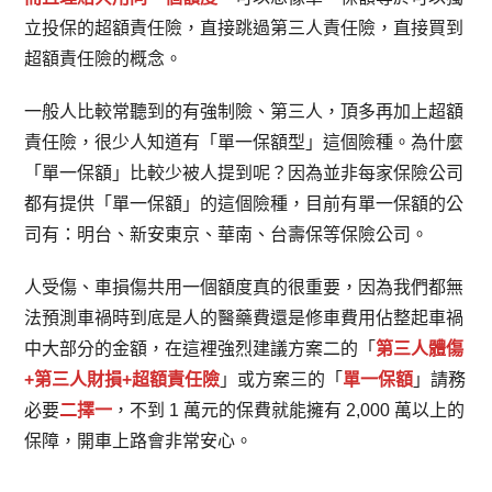
立投保的超額責任險，直接跳過第三人責任險，直接買到
超額責任險的概念。
一般人比較常聽到的有強制險、第三人，頂多再加上超額
責任險，很少人知道有「單一保額型」這個險種。為什麼
「單一保額」比較少被人提到呢？因為並非每家保險公司
都有提供「單一保額」的這個險種，目前有單一保額的公
司有：明台、新安東京、華南、台壽保等保險公司。
人受傷、車損傷共用一個額度真的很重要，因為我們都無
法預測車禍時到底是人的醫藥費還是修車費用佔整起車禍
中大部分的金額，在這裡強烈建議方案二的「
第三人體傷
+第三人財損+超額責任險
」或方案三的「
單一保額
」請務
必要
二擇一
，不到 1 萬元的保費就能擁有 2,000 萬以上的
保障，開車上路會非常安心。