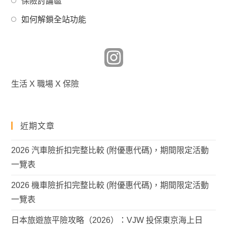
保險討論區
a
in
tab
Opens
new
如何解鎖全站功能
a
in
tab
new
a
tab
new
tab
生活 X 職場 X 保險
近期文章
2026 汽車險折扣完整比較 (附優惠代碼)，期間限定活動
一覽表
2026 機車險折扣完整比較 (附優惠代碼)，期間限定活動
一覽表
日本旅遊旅平險攻略（2026）：VJW 投保東京海上日