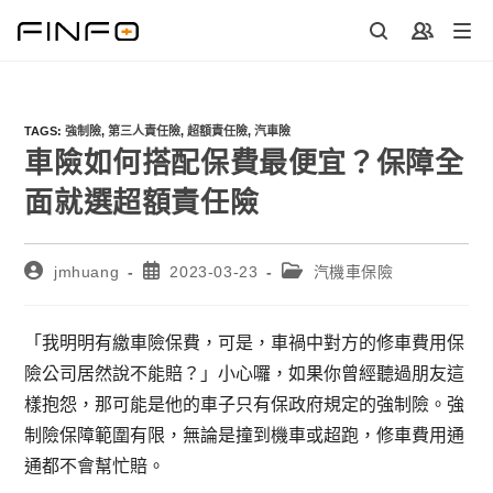
Skip
to
content
TAGS
:
強制險
,
第三人責任險
,
超額責任險
,
汽車險
車險如何搭配保費最便宜？保障全
面就選超額責任險
Post
Post
Post
jmhuang
2023-03-23
汽機車保險
author:
published:
category:
「我明明有繳車險保費，可是，車禍中對方的修車費用保
險公司居然說不能賠？」小心囉，如果你曾經聽過朋友這
樣抱怨，那可能是他的車子只有保政府規定的強制險。強
制險保障範圍有限，無論是撞到機車或超跑，修車費用通
通都不會幫忙賠。