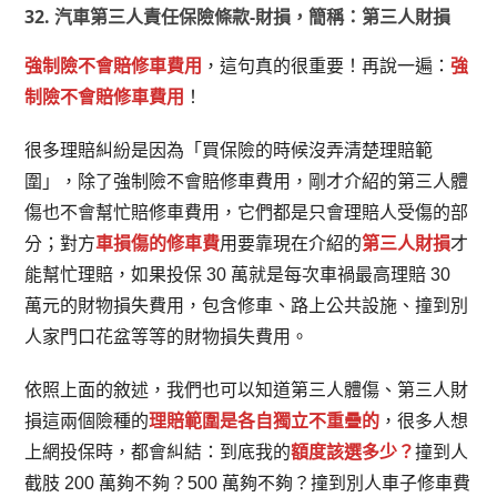
32. 汽車第三人責任保險條款-財損，簡稱：第三人財損
強制險不會賠修車費用
，這句真的很重要！再說一遍：
強
制險不會賠修車費用
！
很多理賠糾紛是因為「買保險的時候沒弄清楚理賠範
圍」，除了強制險不會賠修車費用，剛才介紹的第三人體
傷也不會幫忙賠修車費用，它們都是只會理賠人受傷的部
分；對方
車損傷的修車費
用要靠現在介紹的
第三人財損
才
能幫忙理賠，如果投保 30 萬就是每次車禍最高理賠 30
萬元的財物損失費用，包含修車、路上公共設施、撞到別
人家門口花盆等等的財物損失費用。
依照上面的敘述，我們也可以知道第三人體傷、第三人財
損這兩個險種的
理賠範圍是各自獨立不重疊的
，很多人想
上網投保時，都會糾結：到底我的
額度該選多少？
撞到人
截肢 200 萬夠不夠？500 萬夠不夠？撞到別人車子修車費