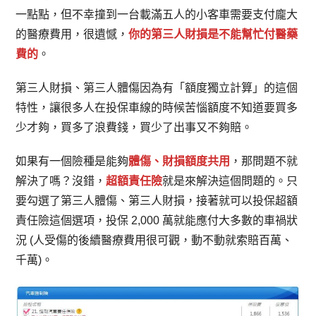
一點點，但不幸撞到一台載滿五人的小客車需要支付龐大
的醫療費用，很遺憾，
你的第三人財損是不能幫忙付醫藥
費的
。
第三人財損、第三人體傷因為有「額度獨立計算」的這個
特性，讓很多人在投保車線的時候苦惱額度不知道要買多
少才夠，買多了浪費錢，買少了出事又不夠賠。
如果有一個險種是能夠
體傷、財損額度共用
，那問題不就
解決了嗎？沒錯，
超額責任險
就是來解決這個問題的。只
要勾選了第三人體傷、第三人財損，接著就可以投保超額
責任險這個選項，投保 2,000 萬就能應付大多數的車禍狀
況 (人受傷的後續醫療費用很可觀，動不動就索賠百萬、
千萬)。