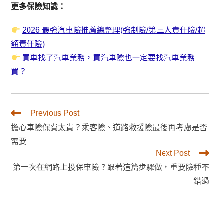
更多保險知識：
2026 最強汽車險推薦總整理(強制險/第三人責任險/超
額責任險)
買車找了汽車業務，買汽車險也一定要找汽車業務
買？
Read
Previous Post
more
擔心車險保費太貴？乘客險、道路救援險最後再考慮是否
articles
需要
Next Post
第一次在網路上投保車險？跟著這篇步驟做，重要險種不
錯過