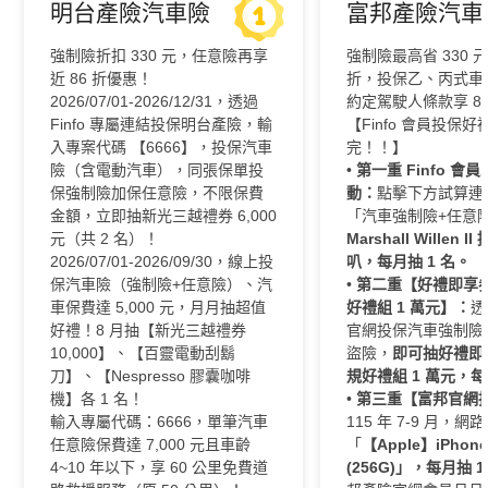
明台產險汽車險
富邦產險汽車
強制險折扣 330 元，任意險再享
強制險最高省 330 
近 86 折優惠！
折，投保乙、丙式車
2026/07/01-2026/12/31，透過
約定駕駛人條款享 81
Finfo 專屬連結投保明台產險，輸
【Finfo 會員投保
入專案代碼 【6666】，投保汽車
完！！】
險（含電動汽車），同張保單投
•
第一重 Finfo 會
保強制險加保任意險，不限保費
動：
點擊下方試算連
金額，立即抽新光三越禮券 6,000
「汽車強制險+任意
元（共 2 名）！
Marshall Willen
2026/07/01-2026/09/30，線上投
叭，每月抽 1 名。
保汽車險（強制險+任意險）、汽
•
第二重【好禮即享券
車保費達 5,000 元，月月抽超值
好禮組 1 萬元】：
透
好禮！8 月抽【新光三越禮券
官網投保汽車強制險
10,000】、【百靈電動刮鬍
盜險，
即可抽好禮即
刀】、【Nespresso 膠囊咖啡
規好禮組 1 萬元，每
機】各 1 名！
•
第三重【富邦官網
輸入專屬代碼：6666，單筆汽車
115 年 7-9 月，
任意險保費達 7,000 元且車齡
「
【Apple】iPhone
4~10 年以下，享 60 公里免費道
(256G)」，每月抽 1