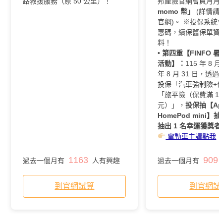
路救援服務（原 50 公里）！
邦產險官網會員月
momo 幣」
(詳情請
官網)。 ※投保系統
惠碼，續保舊保單資
料！
•
第四重【FINFO 
活動】：
115 年 8 月
年 8 月 31 日，
投保「汽車強制險+
「旅平險（保費滿 1,
元）」，
投保抽【Ap
HomePod mini
抽出 1 名幸運獲獎
電動車主請點我
1163
909
過去一個月有
人有興趣
過去一個月有
到官網試算
到官網試