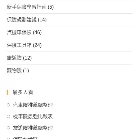
新手保險學習指南
(5)
保險規劃建議
(14)
汽機車保險
(46)
保險工具箱
(24)
旅遊險
(12)
寵物險
(1)
最多人看
Opens
汽車險推薦總整理
in
Opens
機車險最強比較表
a
in
Opens
new
旅遊險推薦總整理
a
in
tab
Opens
new