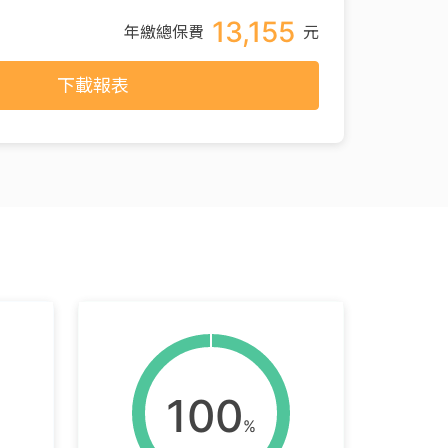
13,155
年繳總保費
元
下載報表
100
%