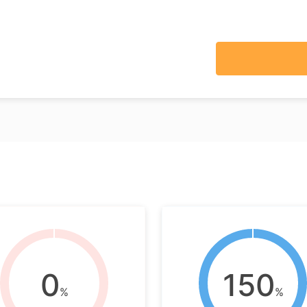
0
150
%
%