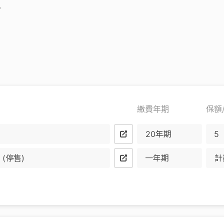
。
繳費年期
保額
20年期
(停售)
一年期
計