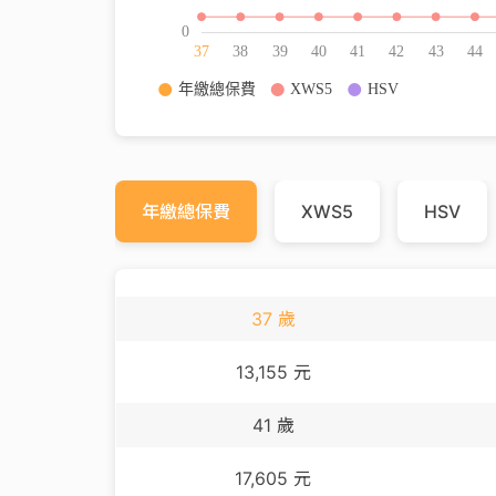
年繳總保費
XWS5
HSV
37
歲
13,155
元
41
歲
17,605
元