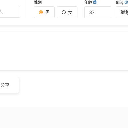
性別
年齡
職等
人
男
女
職
分享