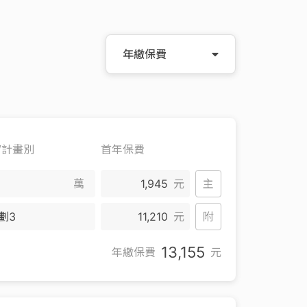
年繳保費
/計畫別
首年保費
萬
1,945
元
主
劃3
11,210
元
附
13,155
年繳保費
元