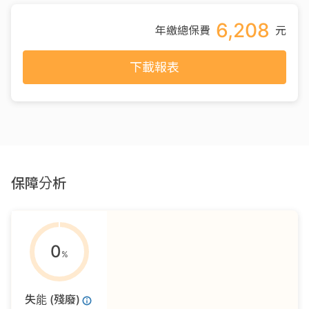
6,208
年繳總保費
元
下載報表
保障分析
0
%
失能 (殘廢)