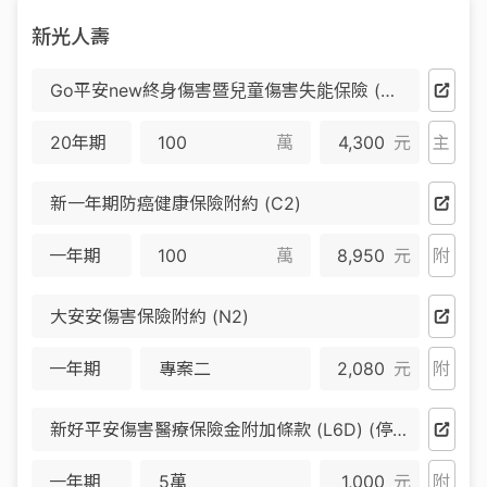
新光人壽
Go平安new終身傷害暨兒童傷害失能保險 (WGA)
20年期
萬
4,300
元
主
新一年期防癌健康保險附約 (C2)
一年期
萬
8,950
元
附
大安安傷害保險附約 (N2)
一年期
專案二
2,080
元
附
新好平安傷害醫療保險金附加條款 (L6D) (停售)
一年期
5萬
1,000
元
附