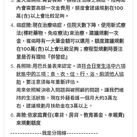
內會需要高額一次金費用，額度會建議規劃在100
萬(含)以上會比較足夠。
癌症險:現在治療癌症，住院天數下降，使用新式療
法(標靶藥物、免疫療法)來治療，建議規劃一次
金，罹癌時有一大筆金額可以運用，額度建議規劃
在100萬(含)以上會比較足夠；療程型規劃時要注
意是否有理賠『併發症』
長照險:用巴氏量表來認定，須
符合日常生活中六項
狀態中的三項：食、衣、住、行、浴、廁須他人協
助
，要注意須每年重新評估。
用來依照解決收入問題與被照顧的問題，讓我們維
持的生活狀態，現在外籍看護一個月大約3萬左
右，建議規劃月扶助金在3萬以上。
壽險:依家庭責任(車貸、房貸、教育基金、孝親費)
來規劃額度
-------------我是分隔線-------------