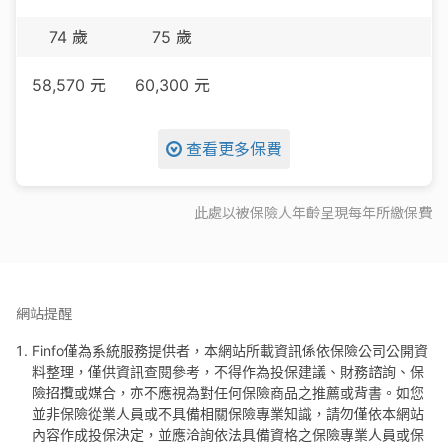
74
歲
75
歲
58,570
元
60,300
元
查看更多保費
此處以被保險人年齡呈現每
年
所繳保費
網站提醒
Finfo僅為系統服務提供者，本網站所載資訊係依保險公司公開資
料整理，僅供資訊查閱參考，不得作為投保建議、財務諮詢、保
險招攬或媒合，亦不應視為對任何保險商品之推薦或背書。如您
並非保險從業人員或不具備相關保險專業知識，請勿僅依本網站
內容作成投保決定，並應洽詢依法具備資格之保險專業人員或保