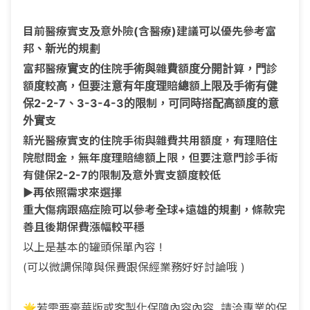
目前醫療實支及意外險(含醫療)建議可以優先參考富
邦、新光的規劃
富邦醫療實支的住院手術與雜費額度分開計算，門診
額度較高，但要注意有年度理賠總額上限及手術有健
保2-2-7、3-3-4-3的限制，可同時搭配高額度的意
外實支
新光醫療實支的住院手術與雜費共用額度，有理賠住
院慰問金，無年度理賠總額上限，但要注意門診手術
有健保2-2-7的限制及意外實支額度較低
▶️再依照需求來選擇
重大傷病跟癌症險可以參考全球+遠雄的規劃，條款完
善且後期保費漲幅較平穩
以上是基本的罐頭保單內容 !
(可以微調保障與保費跟保經業務好好討論哦 )
🌟若需要豪華版或客製化保障內容內容 請洽專業的保