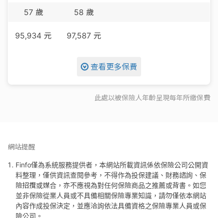
57
歲
58
歲
95,934
元
97,587
元
查看更多保費
此處以被保險人年齡呈現每
年
所繳保費
網站提醒
Finfo僅為系統服務提供者，本網站所載資訊係依保險公司公開資
料整理，僅供資訊查閱參考，不得作為投保建議、財務諮詢、保
險招攬或媒合，亦不應視為對任何保險商品之推薦或背書。如您
並非保險從業人員或不具備相關保險專業知識，請勿僅依本網站
內容作成投保決定，並應洽詢依法具備資格之保險專業人員或保
險公司。