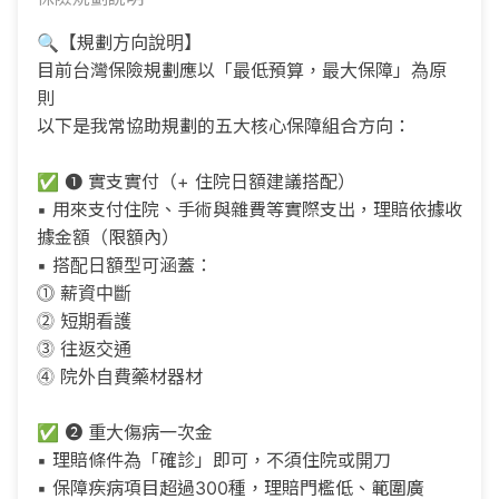
🔍【規劃方向說明】
目前台灣保險規劃應以「最低預算，最大保障」為原
則
以下是我常協助規劃的五大核心保障組合方向：
✅ ❶ 實支實付（+ 住院日額建議搭配）
▪ 用來支付住院、手術與雜費等實際支出，理賠依據收
據金額（限額內）
▪ 搭配日額型可涵蓋：
⓵ 薪資中斷
⓶ 短期看護
⓷ 往返交通
⓸ 院外自費藥材器材
✅ ❷ 重大傷病一次金
▪ 理賠條件為「確診」即可，不須住院或開刀
▪ 保障疾病項目超過300種，理賠門檻低、範圍廣