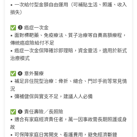
▪ 一次給付型金額自由運用（可補貼生活、照護、收入
損失）
✅ ❸ 癌症一次金
▪ 面對標靶藥、免疫療法、質子治療等自費高額療程，
傳統癌症險給付不足
▪ 癌症一次金保障確診即理賠，資金靈活，適用於新式
治療模式
✅ ❹ 意外醫療
▪ 補足非住院型治療：骨折、縫合、門診手術等常見情
況
▪ 彌補健保與實支不足，建議人人必備
✅ ❺ 責任壽險／長照險
▪ 適合有家庭經濟責任者，萬一因事故需長期照護或身
故
▪ 可保障家庭日常開支、看護費用，避免經濟斷鏈