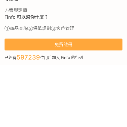
方案與定價
Finfo 可以幫你什麼？
商品查詢
保單規劃
客戶管理
免費註冊
597239
已經有
位用戶加入 Finfo 的行列
關於我們
服務條款
隱私權政策
本站提供之保險資料、試算工具僅供參考，不應被視為本公司或第三方機構向
您發出商品或服務之要約。