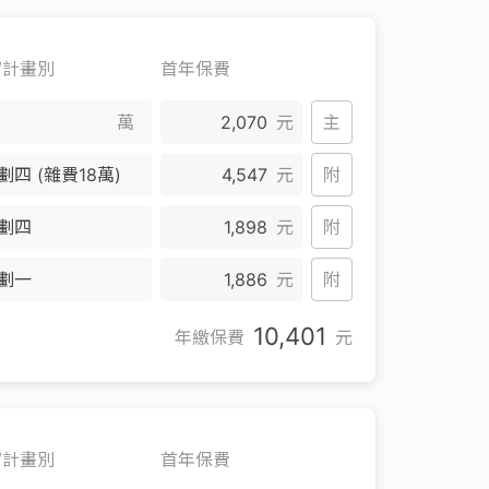
/計畫別
首年保費
萬
2,070
元
主
劃四 (雜費18萬)
4,547
元
附
劃四
1,898
元
附
劃一
1,886
元
附
10,401
年繳保費
元
/計畫別
首年保費