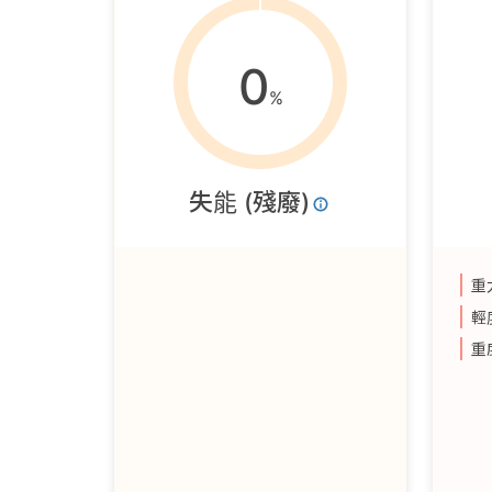
0
%
失能 (殘廢)
重
輕
重