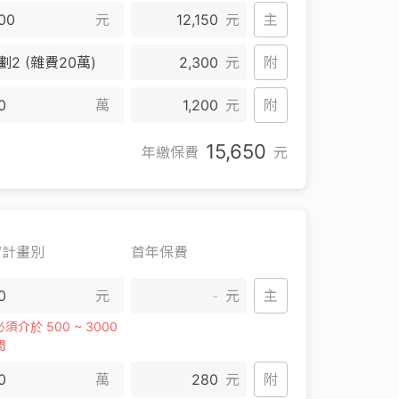
元
12,150
元
主
劃2 (雜費20萬)
2,300
元
附
萬
1,200
元
附
15,650
年繳保費
元
/計畫別
首年保費
元
-
元
主
須介於 500 ~ 3000
間
萬
280
元
附