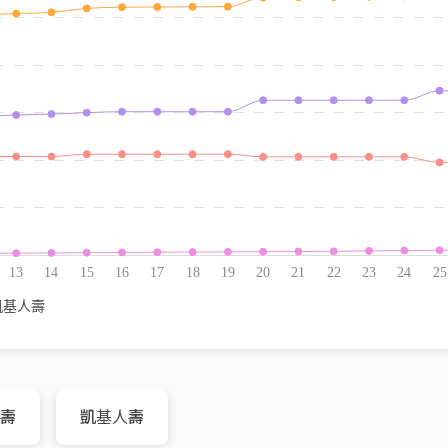
壽
凱基人壽