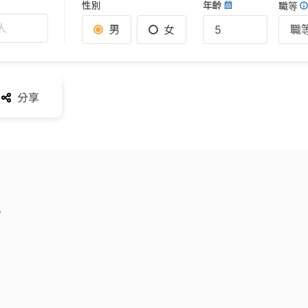
性別
年齡
職等
人
男
女
職
分享
。