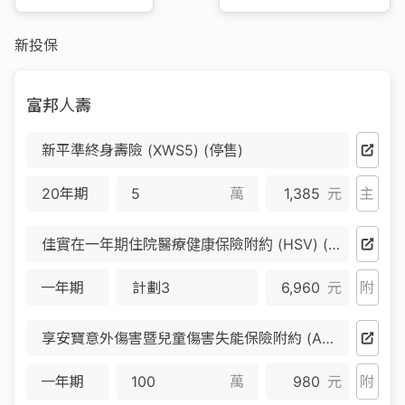
新投保
富邦人壽
新平準終身壽險 (XWS5) (停售)
20年期
萬
1,385
元
主
佳實在一年期住院醫療健康保險附約 (HSV) (停售)
一年期
計劃3
6,960
元
附
享安寶意外傷害暨兒童傷害失能保險附約 (ADG)
一年期
萬
980
元
附