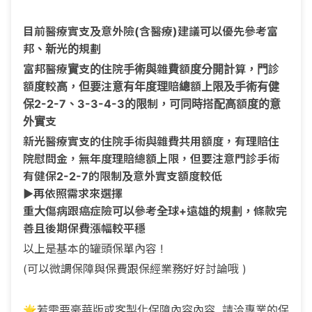
目前醫療實支及意外險(含醫療)建議可以優先參考富
邦、新光的規劃
富邦醫療實支的住院手術與雜費額度分開計算，門診
額度較高，但要注意有年度理賠總額上限及手術有健
保2-2-7、3-3-4-3的限制，可同時搭配高額度的意
外實支
新光醫療實支的住院手術與雜費共用額度，有理賠住
院慰問金，無年度理賠總額上限，但要注意門診手術
有健保2-2-7的限制及意外實支額度較低
▶️再依照需求來選擇
重大傷病跟癌症險可以參考全球+遠雄的規劃，條款完
善且後期保費漲幅較平穩
以上是基本的罐頭保單內容 !
(可以微調保障與保費跟保經業務好好討論哦 )
🌟若需要豪華版或客製化保障內容內容 請洽專業的保