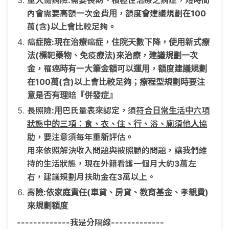
內會需要高額一次金費用，額度會建議規劃在100
萬(含)以上會比較足夠。
癌症險:現在治療癌症，住院天數下降，使用新式療
法(標靶藥物、免疫療法)來治療，建議規劃一次
金，罹癌時有一大筆金額可以運用，額度建議規劃
在100萬(含)以上會比較足夠；療程型規劃時要注
意是否有理賠『併發症』
長照險:用巴氏量表來認定，須
符合日常生活中六項
狀態中的三項：食、衣、住、行、浴、廁須他人協
助
，要注意須每年重新評估。
用來依照解決收入問題與被照顧的問題，讓我們維
持的生活狀態，現在外籍看護一個月大約3萬左
右，建議規劃月扶助金在3萬以上。
壽險:依家庭責任(車貸、房貸、教育基金、孝親費)
來規劃額度
-------------我是分隔線-------------