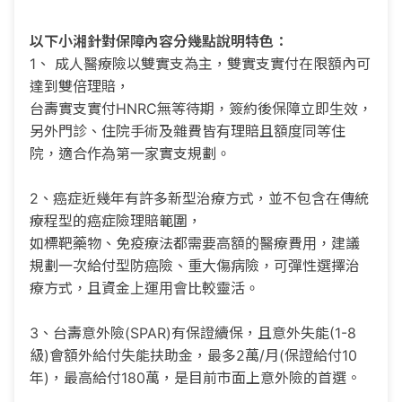
以下小湘針對保障內容分幾點說明特色：
1、 成人醫療險以雙實支為主，雙實支實付在限額內可
達到雙倍理賠，
台壽實支實付HNRC無等待期，簽約後保障立即生效，
另外門診、住院手術及雜費皆有理賠且額度同等住
院，適合作為第一家實支規劃。
2、癌症近幾年有許多新型治療方式，並不包含在傳統
療程型的癌症險理賠範圍，
如標靶藥物、免疫療法都需要高額的醫療費用，建議
規劃一次給付型防癌險、重大傷病險，可彈性選擇治
療方式，且資金上運用會比較靈活。
3、台壽意外險(SPAR)有保證續保，且意外失能(1-8
級)會額外給付失能扶助金，最多2萬/月(保證給付10
年)，最高給付180萬，是目前市面上意外險的首選。