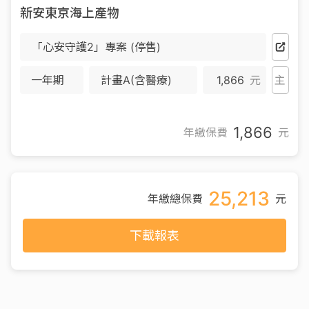
新安東京海上產物
「心安守護2」專案 (停售)
一年期
計畫A(含醫療)
1,866
元
主
1,866
年繳保費
元
25,213
年繳總保費
元
下載報表