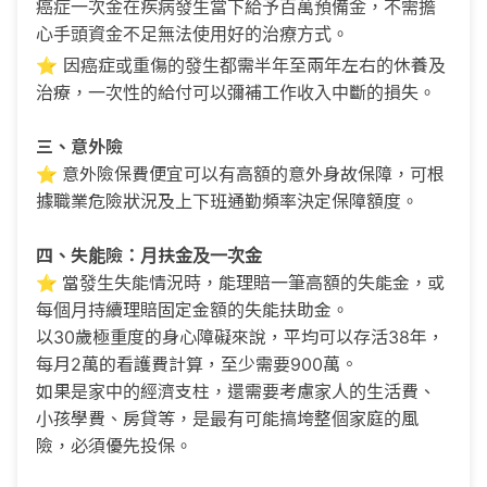
癌症一次金在疾病發生當下給予百萬預備金，不需擔
心手頭資金不足無法使用好的治療方式。
⭐️ 因癌症或重傷的發生都需半年至兩年左右的休養及
治療，一次性的給付可以彌補工作收入中斷的損失。
三、意外險
⭐️
意外險保費便宜可以有高額的意外身故保障，可根
據職業危險狀況及上下班通勤頻率決定保障額度。
四、失能險：月扶金及一次金
⭐️
當發生失能情況時，能理賠一筆高額的失能金，或
每個月持續理賠固定金額的失能扶助金。
以30歲極重度的身心障礙來說，平均可以存活38年，
每月2萬的看護費計算，至少需要900萬。
如果是家中的經濟支柱，還需要考慮家人的生活費、
小孩學費、房貸等，是最有可能搞垮整個家庭的風
險，必須優先投保。