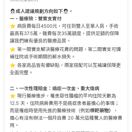
👩🏻‍💼
成人建議規劃方向如下🧑🏻‍💼，
一、醫療險：雙實支實付
⭐️ 病房費每日4500元，可住到雙人至單人房，手術
最高有37.5萬，雜費每次35萬額度，提供足額的保障
讓我們擁有優良的醫療品質。
⭐️ 第一間實支解決醫療花費的問題，第二間實支可彌
補住院或手術期間的薪水損失。
⭐️ 各家商品皆有優缺點，兩家搭配可以互補讓保障更
全面完整。
二、一次性理賠金：癌症一次金、重大傷病
⭐️ 現行醫療進步，罹患惡性腫瘤的平均住院天數為
12.5 天，住院病房費用不是癌症患者最擔心的事情；
而是罹癌時使用先進的醫療技術（例如
標靶藥物）
，
擔心有沒有辦法一個月自費 20 萬元這種驚人的醫療費
用。