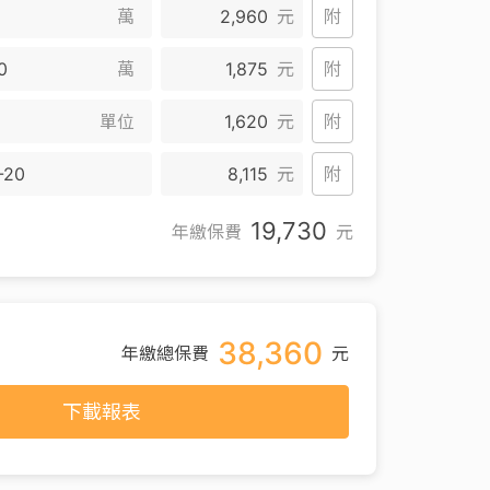
萬
2,960
元
附
萬
1,875
元
附
單位
1,620
元
附
-20
8,115
元
附
19,730
年繳保費
元
38,360
年繳總保費
元
下載報表