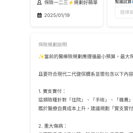
幫誰試算
保險一二三⚡規劃好簡單
選擇
2025/01/19
保險規劃說明
✨當前的醫療險規劃應遵循最小預算，最大
且要符合現代二代健保體系並需包含以下內
1. 實支實付：
這類險種針對「住院」、「手術」、「雜費
鑑於醫療自費成本上升，建議規劃「實支實付
2. 重大傷病：