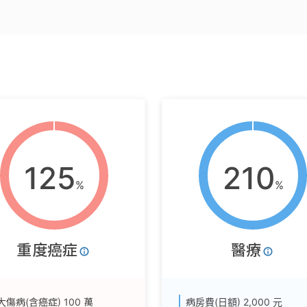
125
210
%
%
重度癌症
醫療
大傷病(含癌症)
100 萬
病房費(日額)
2,000 元