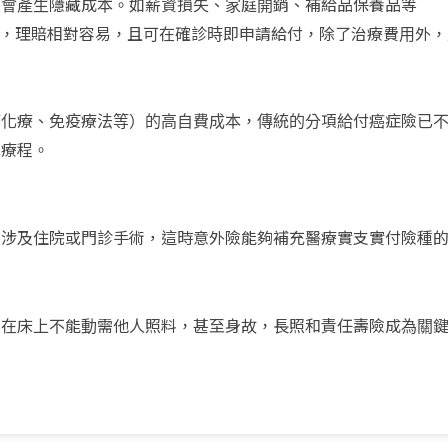
還會產生隱藏成本。如薪資損失、家庭開銷、補給品保養品等
項，理賠相對容易，且可在確診時即申請給付，除了治療費用外
療化療、免疫療法等）的高自費成本，傳統的分項給付癌症險已
或療程。
不涉及住院或門診手術，這時意外險能夠補充醫療實支實付險種
躺在床上不能動需他人照料，甚至身故，長照和責任壽險成為關