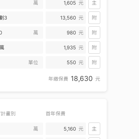
萬
1,605
元
主
劃3
13,560
元
附
萬
980
元
附
0萬
1,935
元
附
單位
550
元
附
18,630
年繳保費
元
/計畫別
首年保費
萬
5,160
元
主