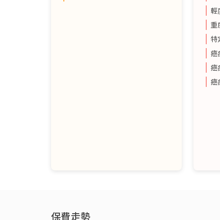
輕
重
特
癌
癌
癌
保費走勢