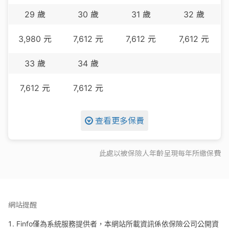
29
歲
30
歲
31
歲
32
歲
3,980
元
7,612
元
7,612
元
7,612
元
33
歲
34
歲
7,612
元
7,612
元
查看更多保費
此處以被保險人年齡呈現每
年
所繳保費
網站提醒
Finfo僅為系統服務提供者，本網站所載資訊係依保險公司公開資