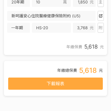
20年期
萬
1,850
元
主
新呵護安心住院醫療健康保險附約 (U5)
一年期
HS-20
3,768
元
附
5,618
年繳保費
元
5,618
年繳總保費
元
下載報表