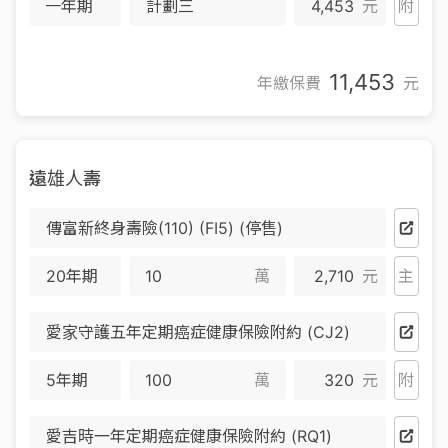
一年期
計劃三
4,453
元
附
11,453
年繳保費
元
遠雄人壽
傳富新終身壽險(110) (FI5) (停售)
20年期
萬
2,710
元
主
愛家守護五年定期癌症健康保險附約 (CJ2)
5年期
萬
320
元
附
愛吉時一年定期癌症健康保險附約 (RQ1)