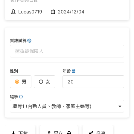
Lucas0719
2024/12/04
幫誰試算
選擇被保險人
性別
年齡
男
女
職等
職等1 (內勤人員、教師、家庭主婦等)
下載
另存
分享