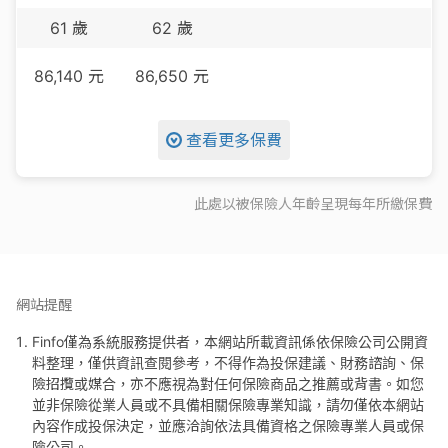
61
歲
62
歲
86,140
元
86,650
元
查看更多保費
此處以被保險人年齡呈現每
年
所繳保費
網站提醒
Finfo僅為系統服務提供者，本網站所載資訊係依保險公司公開資
料整理，僅供資訊查閱參考，不得作為投保建議、財務諮詢、保
險招攬或媒合，亦不應視為對任何保險商品之推薦或背書。如您
並非保險從業人員或不具備相關保險專業知識，請勿僅依本網站
內容作成投保決定，並應洽詢依法具備資格之保險專業人員或保
險公司。