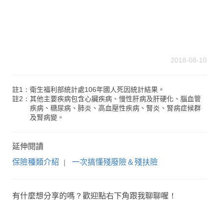
2018-08-10
註1：衛生福利部統計處106年國人死因統計結果。
註2：其他主要疾病包含心臟疾病、慢性肝病及肝硬化、腦血管
疾病、糖尿病、肺炎、高血壓性疾病、腎炎、腎病症候群
及腎病變。
延伸閱讀
保險種類介紹
一次搞懂殘廢險＆殘扶險
｜
有什麼想分享的嗎？歡迎點右下角跟我聊聊喔！