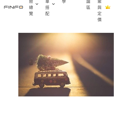
險
單
學
論
案
Skip
總
搭
區
與
to
覽
配
定
content
價