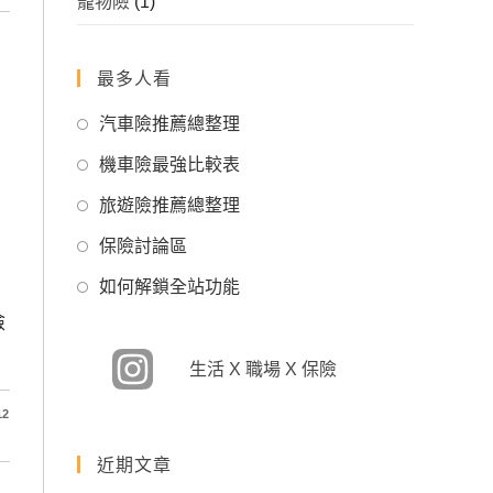
寵物險
(1)
最多人看
Opens
汽車險推薦總整理
in
Opens
機車險最強比較表
a
in
Opens
new
旅遊險推薦總整理
a
in
tab
Opens
new
保險討論區
a
in
tab
Opens
new
如何解鎖全站功能
a
in
tab
險
new
a
tab
new
生活 X 職場 X 保險
tab
12
近期文章