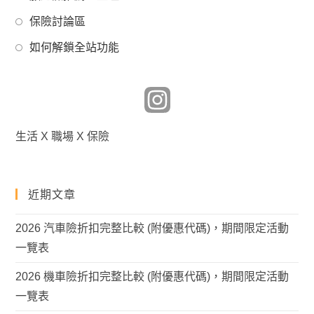
a
in
tab
Opens
new
保險討論區
a
in
tab
Opens
new
如何解鎖全站功能
a
in
tab
new
a
tab
new
tab
生活 X 職場 X 保險
近期文章
2026 汽車險折扣完整比較 (附優惠代碼)，期間限定活動
一覽表
2026 機車險折扣完整比較 (附優惠代碼)，期間限定活動
一覽表