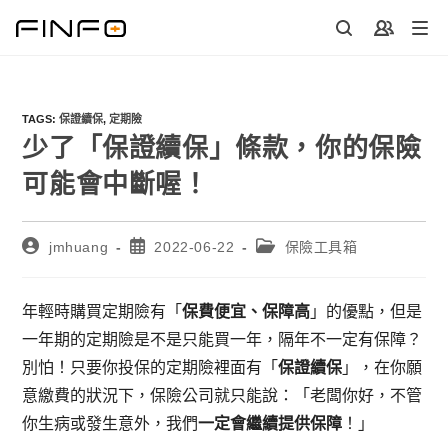
Skip
to
content
TAGS
:
保證續保
,
定期險
少了「保證續保」條款，你的保險
可能會中斷喔！
Post
Post
Post
jmhuang
2022-06-22
保險工具箱
author:
published:
category:
年輕時購買定期險有「
保費便宜、保障高
」的優點，但是
一年期的定期險是不是只能買一年，隔年不一定有保障？
別怕！只要你投保的定期險裡面有「
保證續保
」，在你願
意繳費的狀況下，保險公司就只能說：「老闆你好，不管
你生病或發生意外，我們
一定會繼續提供保障
！」