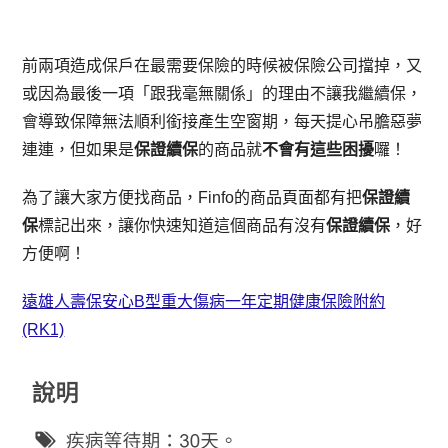
前兩項造成保戶在最需要保險的時候被保險公司擋掉，又
或因為最後一項「跟我毫無關係」的理由不讓我繼續保，
會導致保障無法順利銜接產生空窗期，每天提心吊膽惡夢
連連，但如果是
保證續保
的商品就
不會有這些困擾
囉！
為了讓大家方便找商品，Finfo的商品頁面都有把
保證續
保
標記出來，讓你快速知道這個商品有沒有
保證續保
，好
方便啊！
遠雄人壽保安心B型重大傷病一年定期健康保險附約
(RK1)